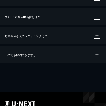
※
作品によって必要なポイントが異なります。
フルHD画質 / 4K画質とは？
月額料金を支払うタイミングは？
※
40％ポイント還元の対象は、クレジットカード決済による作品の購入 / レンタルです。
※
iOSアプリのUコイン決済による作品の購入 / レンタルは、20％のポイント還元です。
※
還元の対象外となる決済方法や商品があります。くわしくは
こちら
をご確認ください。
いつでも解約できますか
こちら