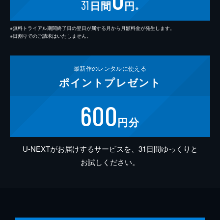
31
日間
円
※
※無料トライアル期間終了日の翌日が属する月から月額料金が発生します。
※日割りでのご請求はいたしません。
最新作の
レンタルに使える
ポイント
プレゼント
600
円分
U-NEXTがお届けするサービスを、31日間ゆっくりと
お試しください。