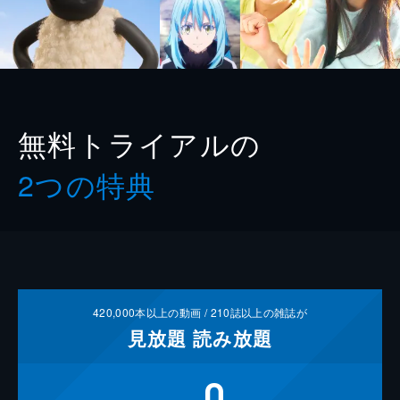
無料トライアルの
2つの特典
420,000
本以上の動画 /
210
誌以上の雑誌が
見放題
読み放題
0