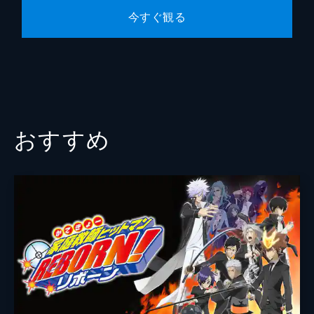
今すぐ観る
三宅和男
みなみやすひろ
佐々木忍
藤田陽一
アニメーション制作
サンライズ
おすすめ
製作
鳥嶋和彦
夏目公一朗
井澤昌平
宮河恭夫
石川豊
古澤圭亮
久松猛朗