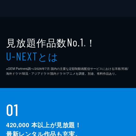
見放題作品数
！
No.1
※
とは
U-NEXT
※GEM Partners調べ/2026年7⽉ 国内の主要な定額制動画配信サービスにおける洋画/邦画/
海外ドラマ/韓流・アジアドラマ/国内ドラマ/アニメを調査。別途、有料作品あり。
01
420,000
本以上が見放題！
最新レンタル作品も充実。