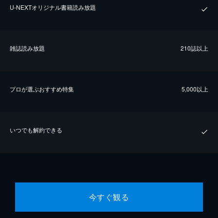
U-NEXTオリジナル書籍読み放題
雑誌読み放題
210誌以上
プロが選ぶおすすめ特集
5,000以上
いつでも解約できる
今すぐ観る