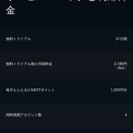
金
無料トライアル
31日間
無料トライアル後の⽉額料金
2,189円
（税込）
毎⽉もらえるU-NEXTポイント
1,200円分
同時視聴アカウント数
4