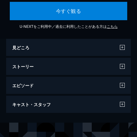
今すぐ観る
U-NEXTをご利用中／過去に利用したことがある方は
こちら
見どころ
ストーリー
エピソード
劇場版銀魂 完結篇 万事屋よ永遠なれ
キャスト・スタッフ
5年後の未来、謎のウィルスにより総人口の
三割は死に絶え、四割は別の星へ移り住む事
となった、捨てられた星・地球。未来にタイ
声の出演
坂田銀時
杉田智和
ムスリップした銀時は荒廃した江戸・かぶき
志村新八
阪口大助