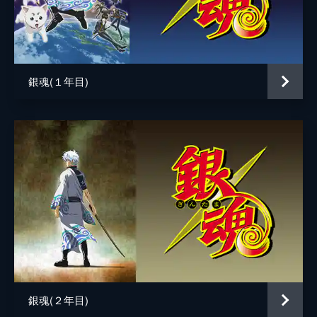
沖田総悟
鈴村健一
山崎退
太田哲治
東城歩
遊佐浩二
銀魂(１年目)
高杉晋助
子安武人
坂本辰馬
三木眞一郎
平賀源内
島田敏
お登勢
くじら
たま
南央美
長谷川泰三
立木文彦
キャサリン
杉本ゆう
武蔵っぽい人
坂口侯一
銀魂(２年目)
チンピラＡ
徳本英一郎