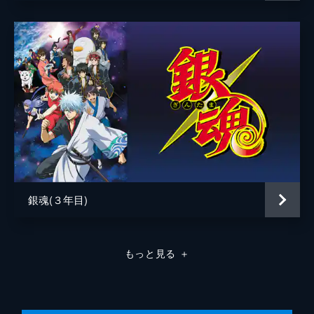
チンピラＢ
倉富亮
チンピラＣ
マンモス西尾
幕士Ａ
三浦博和
幕士Ｂ
後藤ヒロキ
天人
近藤浩徳
エリザベス
神谷明
監督
藤田陽一
脚本
大和屋暁
銀魂(３年目)
原作
空知英秋
音楽
Audio Highs
もっと見る
＋
演出
宮脇千鶴
河村智之