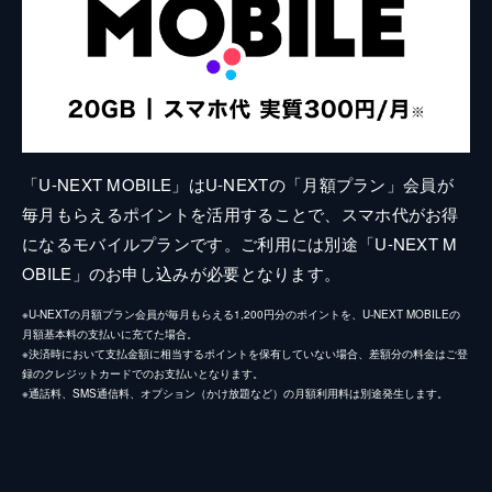
「U-NEXT MOBILE」はU-NEXTの「月額プラン」会員が
毎月もらえるポイントを活用することで、スマホ代がお得
になるモバイルプランです。ご利用には別途「U-NEXT M
OBILE」のお申し込みが必要となります。
※U-NEXTの月額プラン会員が毎月もらえる1,200円分のポイントを、U-NEXT MOBILEの
月額基本料の支払いに充てた場合。
※決済時において支払金額に相当するポイントを保有していない場合、差額分の料金はご登
録のクレジットカードでのお支払いとなります。
※通話料、SMS通信料、オプション（かけ放題など）の月額利用料は別途発生します。