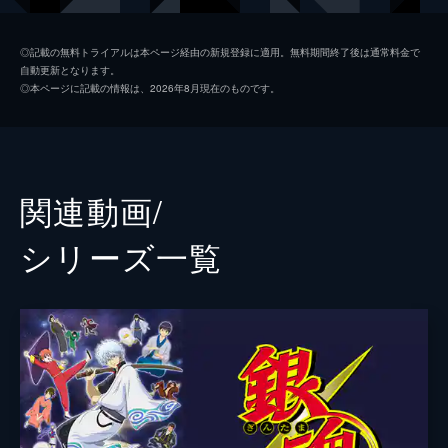
町、そして自分の墓を目の当たりにする。
111分
神楽
釘宮理恵
◎記載の無料トライアルは本ページ経由の新規登録に適用。無料期間終了後は通常料金で
自動更新となります。
時間泥棒
山寺宏一
◎本ページに記載の情報は、2026年8月現在のものです。
志村妙
雪野五月
柳生九兵衛
折笠富美子
魘魅
磯部勉
関連動画/
猿飛あやめ
小林ゆう
シリーズ⼀覧
月詠
甲斐田裕子
定春
高橋美佳子
桂小太郎
石田彰
近藤勲
千葉進歩
土方十四郎
中井和哉