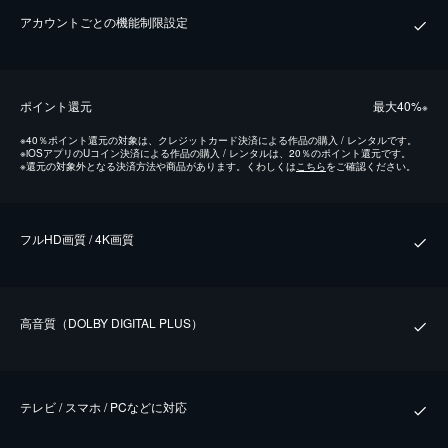
アカウントごとの機能制限設定
ポイント還元
最⼤40%
※
※
40％ポイント還元の対象は、クレジットカード決済による作品の購入 / レンタルです。
※
iOSアプリのUコイン決済による作品の購入 / レンタルは、20％のポイント還元です。
※
還元の対象外となる決済方法や商品があります。くわしくは
こちら
をご確認ください。
フルHD画質 / 4K画質
⾼⾳質（DOLBY DIGITAL PLUS）
テレビ / スマホ / PCなどに対応