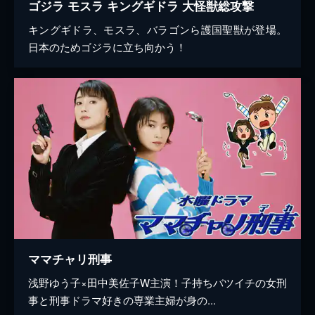
ゴジラ モスラ キングギドラ 大怪獣総攻撃
キングギドラ、モスラ、バラゴンら護国聖獣が登場。
日本のためゴジラに立ち向かう！
ママチャリ刑事
浅野ゆう子×田中美佐子W主演！子持ちバツイチの女刑
事と刑事ドラマ好きの専業主婦が身の...