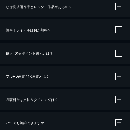
なぜ見放題作品とレンタル作品があるの？
無料トライアルは何が無料？
※
最大40%
ポイント還元とは？
※
※
作品によって必要なポイントが異なります。
フルHD画質 / 4K画質とは？
月額料金を支払うタイミングは？
※
40％ポイント還元の対象は、クレジットカード決済による作品の購入 / レンタルです。
※
iOSアプリのUコイン決済による作品の購入 / レンタルは、20％のポイント還元です。
※
還元の対象外となる決済方法や商品があります。くわしくは
こちら
をご確認ください。
いつでも解約できますか