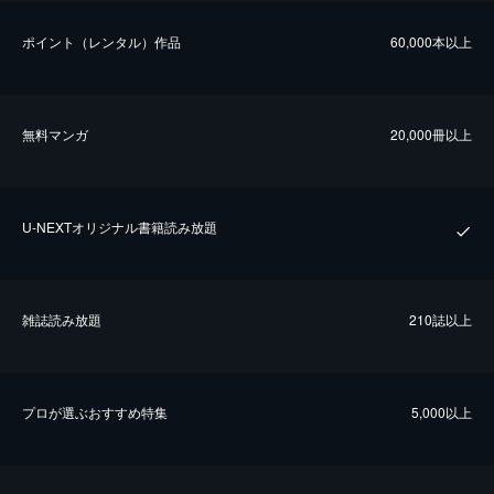
ポイント（レンタル）作品
60,000本以上
無料マンガ
20,000冊以上
U-NEXTオリジナル書籍読み放題
雑誌読み放題
210誌以上
プロが選ぶおすすめ特集
5,000以上