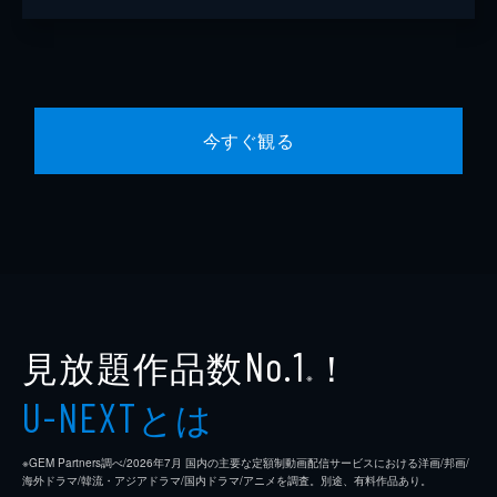
今すぐ観る
見放題作品数
！
No.1
※
とは
U-NEXT
※GEM Partners調べ/2026年7⽉ 国内の主要な定額制動画配信サービスにおける洋画/邦画/
海外ドラマ/韓流・アジアドラマ/国内ドラマ/アニメを調査。別途、有料作品あり。