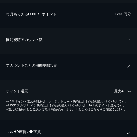
毎⽉もらえるU-NEXTポイント
1,200円分
同時視聴アカウント数
4
アカウントごとの機能制限設定
ポイント還元
最⼤40%
※
※
40％ポイント還元の対象は、クレジットカード決済による作品の購入 / レンタルです。
※
iOSアプリのUコイン決済による作品の購入 / レンタルは、20％のポイント還元です。
※
還元の対象外となる決済方法や商品があります。くわしくは
こちら
をご確認ください。
フルHD画質 / 4K画質