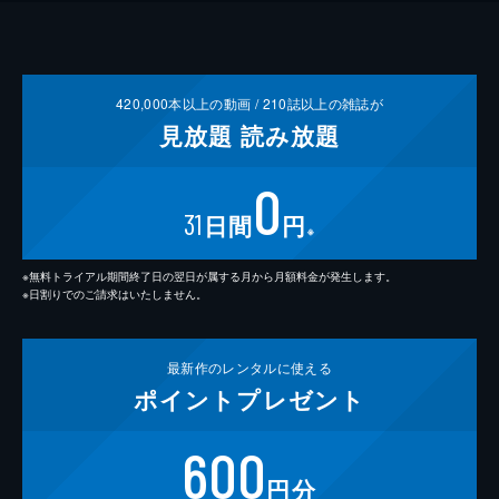
420,000
本以上の動画 /
210
誌以上の雑誌が
見放題
読み放題
0
31
日間
円
※
※無料トライアル期間終了日の翌日が属する月から月額料金が発生します。
※日割りでのご請求はいたしません。
最新作の
レンタルに使える
ポイント
プレゼント
600
円分