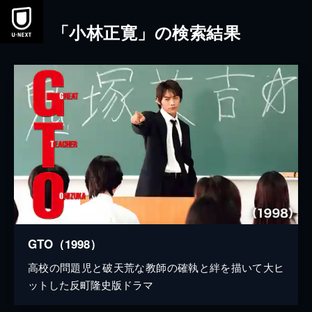
本文へスキップ
「小林正寛」の検索結果
GTO（1998）
高校の問題児と破天荒な教師の確執と絆を描いて大ヒ
ットした反町隆史版ドラマ