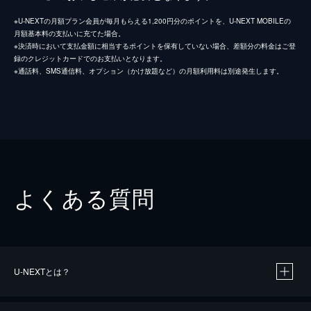
※U-NEXTの月額プラン会員が毎月もらえる1,200円分のポイントを、U-NEXT MOBILEの
月額基本料の支払いに充てた場合。
※決済時において支払金額に相当するポイントを保有していない場合、差額分の料金はご登
録のクレジットカードでのお支払いとなります。
※通話料、SMS通信料、オプション（かけ放題など）の月額利用料は別途発生します。
よくある質問
U-NEXTとは？