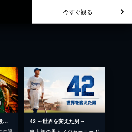
今すぐ観る
タッカーとデイル 史上最悪にツイてないヤツら
42 ～世界を変えた男～
つの間
史上初の黒人メジャーリーガ