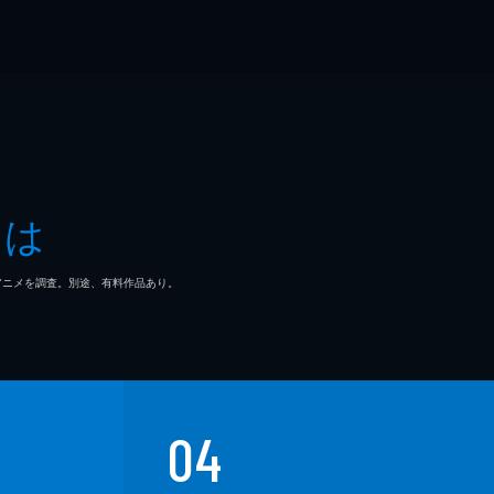
とは
マ/アニメを調査。別途、有料作品あり。
04