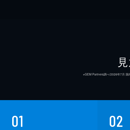
見
※GEM Partners調べ/20
01
02