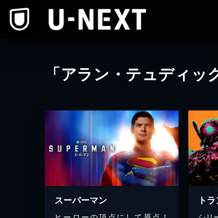
本文へスキップ
「アラン・テュディッ
スーパーマン
ヒーローの頂点にして原点！
シリ