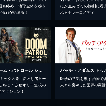
画も絡め、地球全体を巻き
にか血みどろの惨劇に巻
だ激戦が始まる！
れるホラーコメディ
ドゥーム・パトロール シーズン1
コミックス発！変わり者ヒー
医学の常識を覆す治療で
たちによるセオリー無視の
人々を癒やした医師の実話
走アクション！