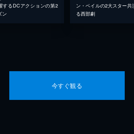
躍するDCアクションの第2
ン・ベイルの2大スター共
ズン
る西部劇
今すぐ観る