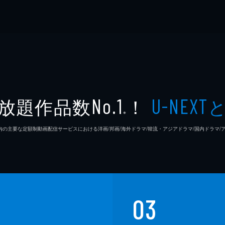
放題作品数
！
No.1
U-NEXT
※
26年7⽉ 国内の主要な定額制動画配信サービスにおける洋画/邦画/海外ドラマ/韓流・アジアドラマ/国内ドラ
03