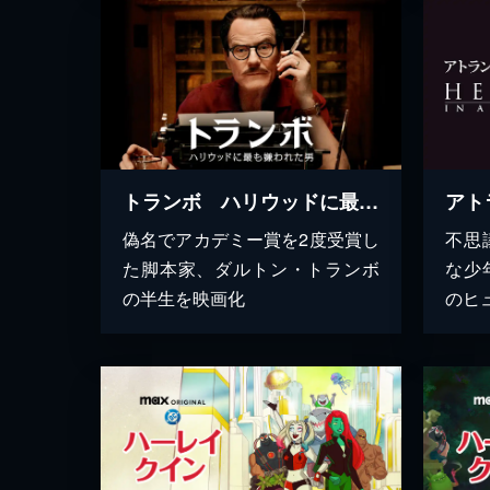
トランボ ハリウッドに最も嫌われた男
アト
偽名でアカデミー賞を2度受賞し
不思
た脚本家、ダルトン・トランボ
な少
の半生を映画化
のヒ