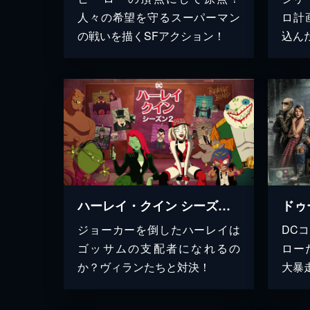
人々の希望を守るスーパーマン
ロ計
の戦いを描くSFアクション！
込ん
ハーレイ・クイン シーズン２
ジョーカーを倒したハーレイは
DC
ゴッサムの支配者になれるの
ロー
か？ヴィランたちと対決！
大暴