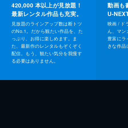
420,000
本以上が見放題！
動画も
最新レンタル作品も充実。
U-NE
見放題のラインアップ数は断トツ
映画 / 
のNo.1。だから観たい作品を、た
ん、マンガ 
っぷり、お得に楽しめます。ま
豊富にラ
た、最新作のレンタルもぞくぞく
きな作品
配信。もう、観たい気分を我慢す
る必要はありません。