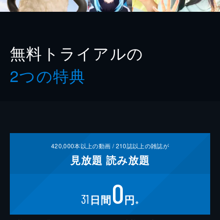
無料トライアルの
2つの特典
420,000
本以上の動画 /
210
誌以上の雑誌が
見放題
読み放題
0
31
日間
円
※