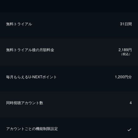
無料トライアル
31日間
無料トライアル後の⽉額料金
2,189円
（税込）
毎⽉もらえるU-NEXTポイント
1,200円分
同時視聴アカウント数
4
アカウントごとの機能制限設定