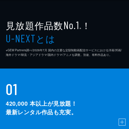
見放題作品数
！
No.1
※
とは
U-NEXT
※GEM Partners調べ/2026年7⽉ 国内の主要な定額制動画配信サービスにおける洋画/邦画/
海外ドラマ/韓流・アジアドラマ/国内ドラマ/アニメを調査。別途、有料作品あり。
01
420,000
本以上が見放題！
最新レンタル作品も充実。