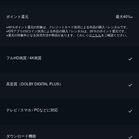
ポイント還元
最⼤40%
※
※
40％ポイント還元の対象は、クレジットカード決済による作品の購入 / レンタルです。
※
iOSアプリのUコイン決済による作品の購入 / レンタルは、20％のポイント還元です。
※
還元の対象外となる決済方法や商品があります。くわしくは
こちら
をご確認ください。
フルHD画質 / 4K画質
⾼⾳質（DOLBY DIGITAL PLUS）
テレビ / スマホ / PCなどに対応
ダウンロード機能