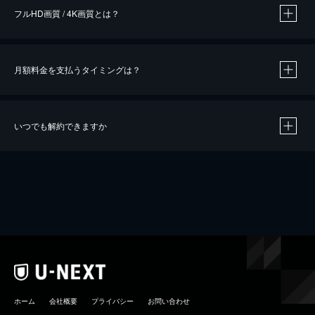
フルHD画質 / 4K画質とは？
月額料金を支払うタイミングは？
※
40％ポイント還元の対象は、クレジットカード決済による作品の購入 / レンタルです。
※
iOSアプリのUコイン決済による作品の購入 / レンタルは、20％のポイント還元です。
※
還元の対象外となる決済方法や商品があります。くわしくは
こちら
をご確認ください。
いつでも解約できますか
こちら
ホーム
会社概要
プライバシー
お問い合わせ