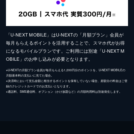
「U-NEXT MOBILE」はU-NEXTの「月額プラン」会員が
毎月もらえるポイントを活用することで、スマホ代がお得
になるモバイルプランです。ご利用には別途「U-NEXT M
OBILE」のお申し込みが必要となります。
※U-NEXTの月額プラン会員が毎月もらえる1,200円分のポイントを、U-NEXT MOBILEの
月額基本料の支払いに充てた場合。
※決済時において支払金額に相当するポイントを保有していない場合、差額分の料金はご登
録のクレジットカードでのお支払いとなります。
※通話料、SMS通信料、オプション（かけ放題など）の月額利用料は別途発生します。