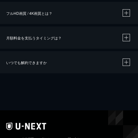
フルHD画質 / 4K画質とは？
月額料金を支払うタイミングは？
※
40％ポイント還元の対象は、クレジットカード決済による作品の購入 / レンタルです。
※
iOSアプリのUコイン決済による作品の購入 / レンタルは、20％のポイント還元です。
※
還元の対象外となる決済方法や商品があります。くわしくは
こちら
をご確認ください。
いつでも解約できますか
こちら