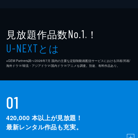
見放題作品数
！
No.1
※
とは
U-NEXT
※GEM Partners調べ/2026年7⽉ 国内の主要な定額制動画配信サービスにおける洋画/邦画/
海外ドラマ/韓流・アジアドラマ/国内ドラマ/アニメを調査。別途、有料作品あり。
01
420,000
本以上が見放題！
最新レンタル作品も充実。