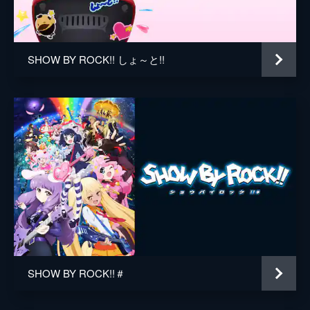
霧幻庵”のライブを見に行くことに。その演
ロージア
日高里菜
奏に影響を受けたメンバーは自分たちのバン
ドの個性について考え始める。
ツキノ
茅野愛衣
24分
SHOW BY ROCK!! しょ～と!!
ジャクリン
村川梨衣
track-05 「迷宮DESTINY」
これからが期待されるバンドが集って競演す
ホルミー
五十嵐裕美
るイベントに出演が決まったプラズマジカと
シンガンクリムゾンズ。一方、MIDICITYで
監督
池添隆博
は人気バンドのライブ会場にダークモンスタ
キャラクターデザイン
大城勝
ーが出現するという謎の事件が頻発してい
た。
原作
サンリオ
24分
音楽
高梨康治
track-06 「DOKIィッ!?水着だらけの海合
宿ですぞ♪」
Funta7
シアンの秘密が発覚し、気持ちがすれ違うプ
ラズマジカのメンバーたち。そんななか、グ
Rega Sound
レイトフル・ロック・フェスで演奏する曲作
りのため、プラズマジカとシンガンクリムゾ
SHOW BY ROCK!!＃
アニメーション制作
ボンズ
ンズの一行は、それぞれ合宿を行うことに。
24分