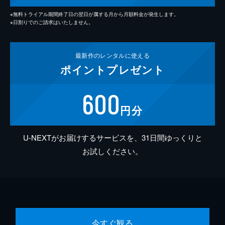
※無料トライアル期間終了日の翌日が属する月から月額料金が発生します。
※日割りでのご請求はいたしません。
最新作の
レンタルに使える
ポイント
プレゼント
600
円分
U-NEXTがお届けするサービスを、31日間ゆっくりと
お試しください。
今すぐ観る