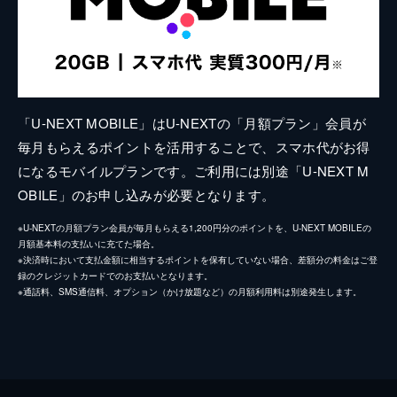
「U-NEXT MOBILE」はU-NEXTの「月額プラン」会員が
毎月もらえるポイントを活用することで、スマホ代がお得
になるモバイルプランです。ご利用には別途「U-NEXT M
OBILE」のお申し込みが必要となります。
※U-NEXTの月額プラン会員が毎月もらえる1,200円分のポイントを、U-NEXT MOBILEの
月額基本料の支払いに充てた場合。
※決済時において支払金額に相当するポイントを保有していない場合、差額分の料金はご登
録のクレジットカードでのお支払いとなります。
※通話料、SMS通信料、オプション（かけ放題など）の月額利用料は別途発生します。