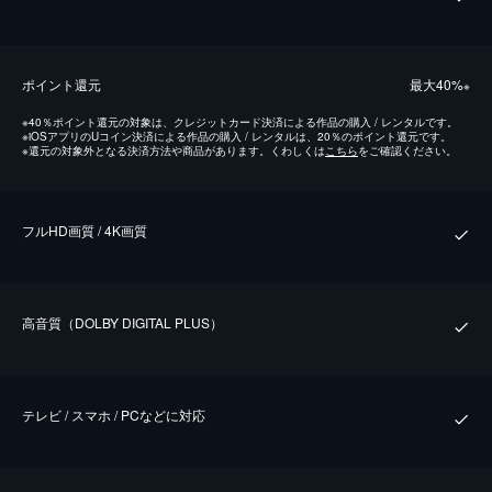
ポイント還元
最⼤40%
※
※
40％ポイント還元の対象は、クレジットカード決済による作品の購入 / レンタルです。
※
iOSアプリのUコイン決済による作品の購入 / レンタルは、20％のポイント還元です。
※
還元の対象外となる決済方法や商品があります。くわしくは
こちら
をご確認ください。
フルHD画質 / 4K画質
⾼⾳質（DOLBY DIGITAL PLUS）
テレビ / スマホ / PCなどに対応