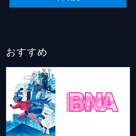
とチュチュのツインボーカルが響き渡る。果
たして勝負の行方は…。
24分
track-10 「ウラハラなRhapsody」
ダガーに洗脳されてしまい、「プラズマジカ
を辞める」と言い出すチュチュ。その洗脳を
解くため、楽器を取り演奏を始めるシアン、
おすすめ
レトリー、モア。彼女たちの演奏はチュチュ
を救うことができるのか。
24分