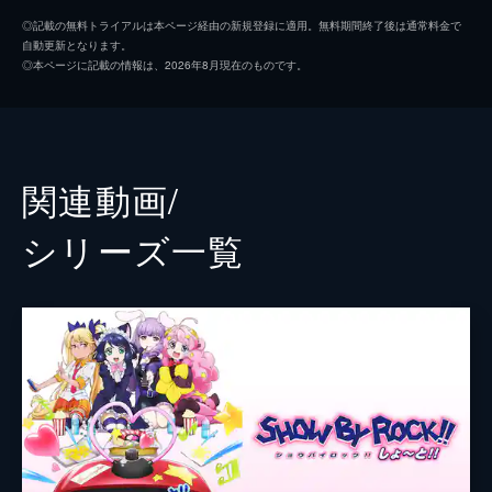
モア
佐倉綾音
24分
◎記載の無料トライアルは本ページ経由の新規登録に適用。無料期間終了後は通常料金で
自動更新となります。
track-02 「俺たちは深紅色の心眼で（以
レトリー
沼倉愛美
◎本ページに記載の情報は、2026年8月現在のものです。
下略）」
クロウ
谷山紀章
プラズマジカと同じ事務所に所属するバン
ド・シンガンクリムゾンズにShibu valleyで
アイオーン
内山昂輝
開催されるライブの前座の仕事が舞い込む。
ライブハウスでの演奏に張り切る彼らだった
ヤイバ
柿原徹也
関連動画/
が、そのライブのメインとなるバンドが…。
24分
ロム
細谷佳正
シリーズ⼀覧
track-03 「Yes！アイドル宣言」
ダル太夫
潘めぐみ
JCアイドルバンド・クリティクリスタと対
バンすることになったプラズマジカ。会場と
阿
早見沙織
なるライブハウスは、チュチュにとって想い
吽
松井恵理子
入れのある場所だった。果たしてプラズマジ
カは初勝利をおさめることができるのか。
シュウ☆ゾー
宮野真守
24分
track-04 「旅路宵酔ゐ夢花火 」
カイ
逢坂良太
プラズマジカのメンバーはレトリーの提案で
リク
村瀬歩
独特の極東サウンドで人気の“徒然なる操り