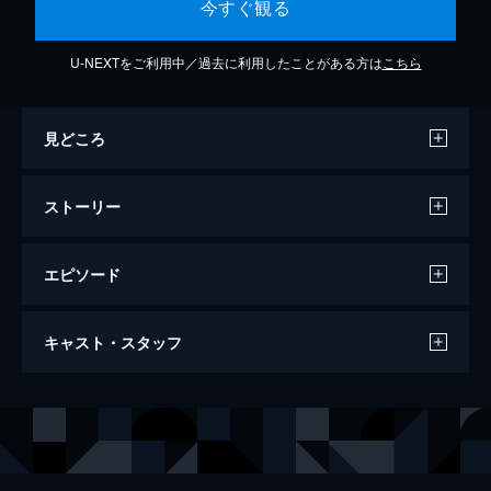
今すぐ観る
U-NEXTをご利用中／過去に利用したことがある方は
こちら
見どころ
ストーリー
エピソード
track-01 「Have a nice MUSIC!!」
キャスト・スタッフ
音楽ゲーム「SHOW BY ROCK!!」をプレイ
していた平凡な女子高生が、ゲームの世界へ
引きずり込まれてしまう。女子高生はその世
声の出演
シアン
稲川英里
界で訳もわからぬままガールズバンド・プラ
チュチュ
上坂すみれ
ズマジカのシアンとしてデビューすること
に。