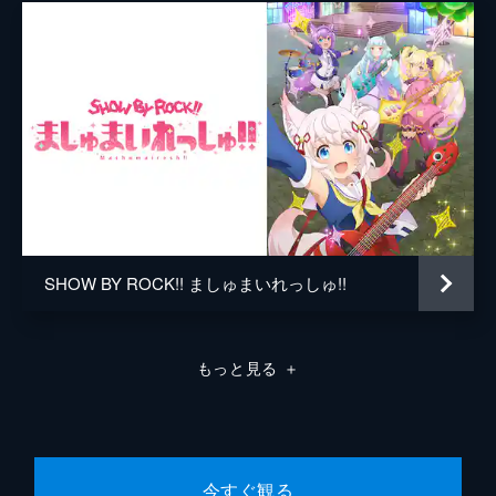
track-07 「妖怪ストリート」
ロムの提案でとがったバンドが路上ライブを
やっていると噂される“妖怪ストリート”に行
くことになったシンガンクリムゾンズ。クロ
ウたちはそこに突如現れたダークモンスター
と対峙することになり…。
24分
track-08 「Crimson quartet-深紅き四重
奏-」
「ダークモンスターは心の闇につけこむ」と
予測を立てるストロベリーハート。そんなな
SHOW BY ROCK!! ましゅまいれっしゅ!!
か、アイオーンが突如、「シンガンクリムゾ
ンズを抜ける」と言い出す。その目にはダー
クモンスターの影がちらついていた。
もっと見る
＋
24分
track-09 「流星ドリームライン」
ついに迎えたクリティクリスタとの再戦。プ
ラズマジカは、合宿で作った新曲をひっさ
げ、リベンジを誓う。ライブ会場にはシアン
今すぐ観る