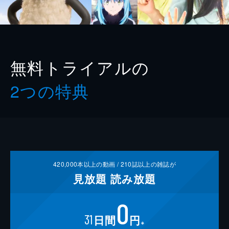
無料トライアルの
2つの特典
420,000
本以上の動画 /
210
誌以上の雑誌が
見放題
読み放題
0
31
日間
円
※