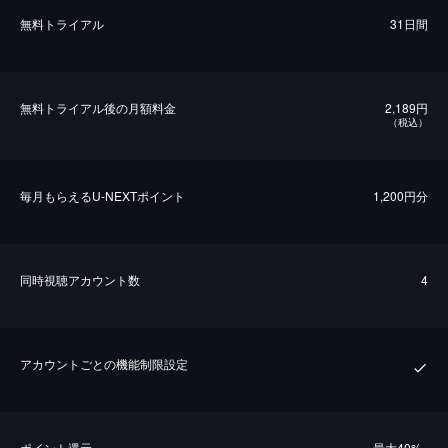
無料トライアル
31日間
無料トライアル後の⽉額料金
2,189円
（税込）
毎⽉もらえるU-NEXTポイント
1,200円分
同時視聴アカウント数
4
アカウントごとの機能制限設定
ポイント還元
最⼤40%