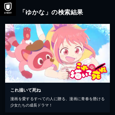
本文へスキップ
「ゆかな」の検索結果
これ描いて死ね
漫画を愛するすべての人に贈る、漫画に青春を懸ける
少女たちの成長ドラマ！