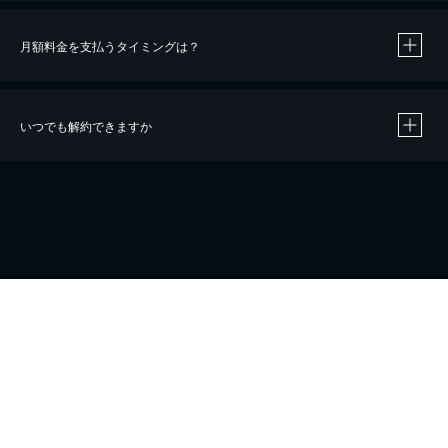
月額料金を支払うタイミングは？
※
40％ポイント還元の対象は、クレジットカード決済による作品の購入 / レンタルです。
※
iOSアプリのUコイン決済による作品の購入 / レンタルは、20％のポイント還元です。
※
還元の対象外となる決済方法や商品があります。くわしくは
こちら
をご確認ください。
いつでも解約できますか
こちら
ホーム
会社概要
プライバシー
お問い合わせ