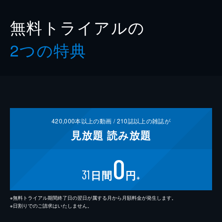
無料トライアルの
2つの特典
420,000
本以上の動画 /
210
誌以上の雑誌が
見放題
読み放題
0
31
日間
円
※
※無料トライアル期間終了日の翌日が属する月から月額料金が発生します。
※日割りでのご請求はいたしません。