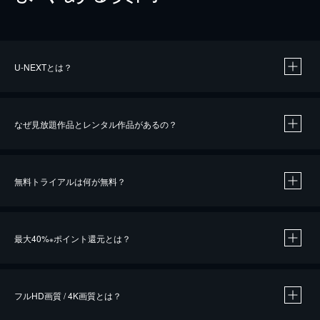
U-NEXTとは？
なぜ見放題作品とレンタル作品があるの？
無料トライアルは何が無料？
※
最大40%
ポイント還元とは？
※
※
作品によって必要なポイントが異なります。
フルHD画質 / 4K画質とは？