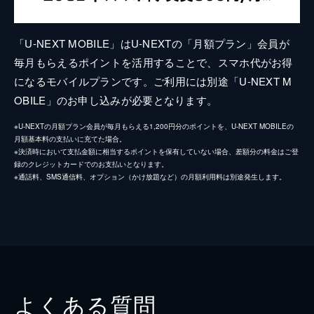
「U-NEXT MOBILE」はU-NEXTの「月額プラン」会員が
毎月もらえるポイントを活用することで、スマホ代がお得
になるモバイルプランです。ご利用には別途「U-NEXT M
OBILE」のお申し込みが必要となります。
※U-NEXTの月額プラン会員が毎月もらえる1,200円分のポイントを、U-NEXT MOBILEの
月額基本料の支払いに充てた場合。
※決済時において支払金額に相当するポイントを保有していない場合、差額分の料金はご登
録のクレジットカードでのお支払いとなります。
※通話料、SMS通信料、オプション（かけ放題など）の月額利用料は別途発生します。
よくある質問