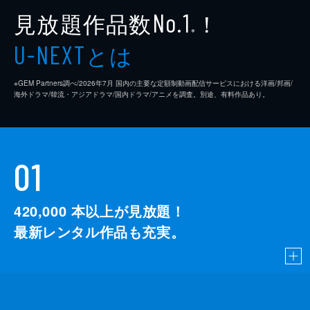
見放題作品数
！
No.1
※
とは
U-NEXT
※GEM Partners調べ/2026年7⽉ 国内の主要な定額制動画配信サービスにおける洋画/邦画/
海外ドラマ/韓流・アジアドラマ/国内ドラマ/アニメを調査。別途、有料作品あり。
01
420,000
本以上が見放題！
最新レンタル作品も充実。