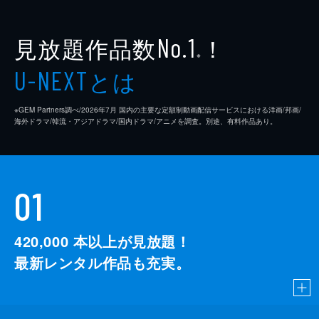
見放題作品数
！
No.1
※
とは
U-NEXT
※GEM Partners調べ/2026年7⽉ 国内の主要な定額制動画配信サービスにおける洋画/邦画/
海外ドラマ/韓流・アジアドラマ/国内ドラマ/アニメを調査。別途、有料作品あり。
01
420,000
本以上が見放題！
最新レンタル作品も充実。