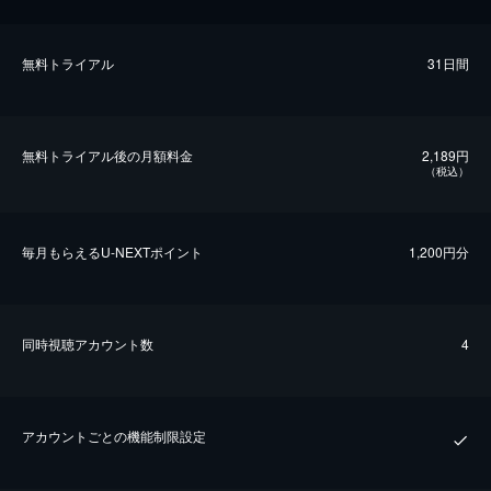
無料トライアル
31日間
無料トライアル後の⽉額料金
2,189円
（税込）
毎⽉もらえるU-NEXTポイント
1,200円分
同時視聴アカウント数
4
アカウントごとの機能制限設定