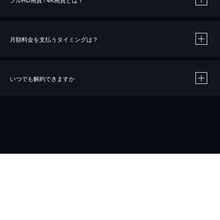
月額料金を支払うタイミングは？
※
40％ポイント還元の対象は、クレジットカード決済による作品の購入 / レンタルです。
※
iOSアプリのUコイン決済による作品の購入 / レンタルは、20％のポイント還元です。
※
還元の対象外となる決済方法や商品があります。くわしくは
こちら
をご確認ください。
いつでも解約できますか
こちら
ホーム
会社概要
プライバシー
お問い合わせ