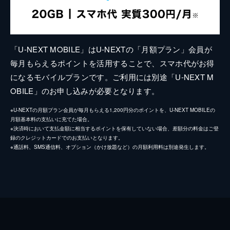
「U-NEXT MOBILE」はU-NEXTの「月額プラン」会員が
毎月もらえるポイントを活用することで、スマホ代がお得
になるモバイルプランです。ご利用には別途「U-NEXT M
OBILE」のお申し込みが必要となります。
※U-NEXTの月額プラン会員が毎月もらえる1,200円分のポイントを、U-NEXT MOBILEの
月額基本料の支払いに充てた場合。
※決済時において支払金額に相当するポイントを保有していない場合、差額分の料金はご登
録のクレジットカードでのお支払いとなります。
※通話料、SMS通信料、オプション（かけ放題など）の月額利用料は別途発生します。