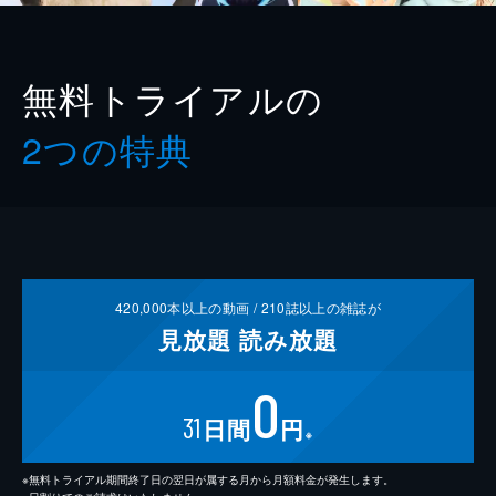
無料トライアルの
2つの特典
420,000
本以上の動画 /
210
誌以上の雑誌が
見放題
読み放題
0
31
日間
円
※
※無料トライアル期間終了日の翌日が属する月から月額料金が発生します。