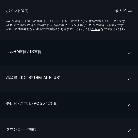
ポイント還元
最⼤40%
※
※
40％ポイント還元の対象は、クレジットカード決済による作品の購入 / レンタルです。
※
iOSアプリのUコイン決済による作品の購入 / レンタルは、20％のポイント還元です。
※
還元の対象外となる決済方法や商品があります。くわしくは
こちら
をご確認ください。
フルHD画質 / 4K画質
⾼⾳質（DOLBY DIGITAL PLUS）
テレビ / スマホ / PCなどに対応
ダウンロード機能