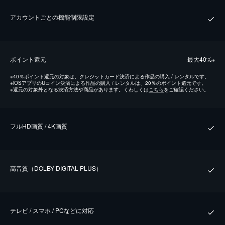
アカウントごとの機能制限設定
ポイント還元
最⼤40%
※
※
40％ポイント還元の対象は、クレジットカード決済による作品の購入 / レンタルです。
※
iOSアプリのUコイン決済による作品の購入 / レンタルは、20％のポイント還元です。
※
還元の対象外となる決済方法や商品があります。くわしくは
こちら
をご確認ください。
フルHD画質 / 4K画質
⾼⾳質（DOLBY DIGITAL PLUS）
テレビ / スマホ / PCなどに対応