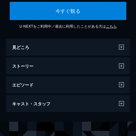
今すぐ観る
U-NEXTをご利用中／過去に利用したことがある方は
こちら
見どころ
ストーリー
エピソード
第1話
キャスト・スタッフ
デパートの社長である父が急死し、失意のな
か帰国するソン・チェリン。婚約者のチェ・
スンウは、そんなチェリンに寄り添う。一
出演
チャ・テヒョン
方、同じ飛行機で帰国したチャン・ギプンは
チ・ジニ