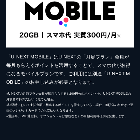
「U-NEXT MOBILE」はU-NEXTの「月額プラン」会員が
毎月もらえるポイントを活用することで、スマホ代がお得
になるモバイルプランです。ご利用には別途「U-NEXT M
OBILE」のお申し込みが必要となります。
※U-NEXTの月額プラン会員が毎月もらえる1,200円分のポイントを、U-NEXT MOBILEの
月額基本料の支払いに充てた場合。
※決済時において支払金額に相当するポイントを保有していない場合、差額分の料金はご登
録のクレジットカードでのお支払いとなります。
※通話料、SMS通信料、オプション（かけ放題など）の月額利用料は別途発生します。