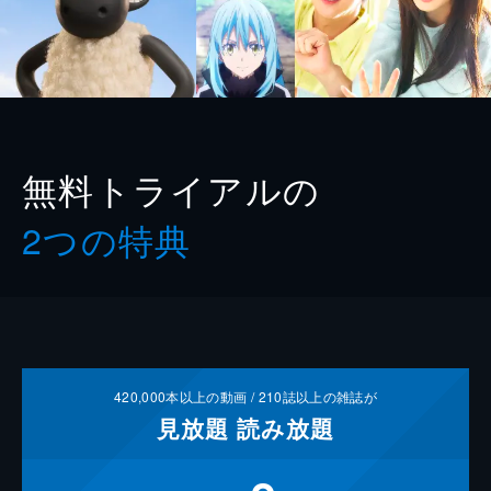
無料トライアルの
2つの特典
420,000
本以上の動画 /
210
誌以上の雑誌が
見放題
読み放題