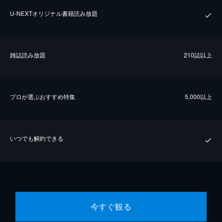
U-NEXTオリジナル書籍読み放題
雑誌読み放題
210誌以上
プロが選ぶおすすめ特集
5,000以上
いつでも解約できる
今すぐ観る