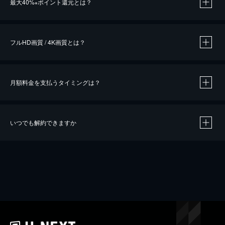
最大40%
ポイント還元とは？
※
※
作品によって必要なポイントが異なります。
フルHD画質 / 4K画質とは？
月額料金を支払うタイミングは？
※
40％ポイント還元の対象は、クレジットカード決済による作品の購入 / レンタルです。
※
iOSアプリのUコイン決済による作品の購入 / レンタルは、20％のポイント還元です。
※
還元の対象外となる決済方法や商品があります。くわしくは
こちら
をご確認ください。
いつでも解約できますか
こちら