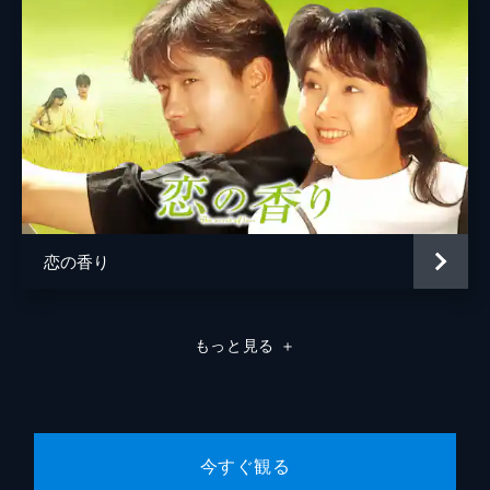
リンの父の死に関する衝撃の事実を知り、会
長である父のもとへ向かう。その頃、ギプン
はチェリンにサプライズを用意していた。ス
ンウは決心を固め、チェリンのもとへ...。
55分
第8話
チェリンの言葉にひどく傷ついたギプン。過
去を思い出して泣くギプンに、チャンビはそ
ばにいると言って一緒に涙を流す。スンウの
母はソナム財団の娘、イ・スインとの見合い
話を進めようとするが、スンウは断る。
恋の香り
54分
第9話
父の墓前で強くなることを誓うチェリン。チ
もっと見る
＋
ェリンを助けようとブジャのもとを訪れたギ
プンは、ブジャがサムソン百貨店の3大株主
だったことを知る。スンウはチェリンが自分
のもとへ戻ってくるのか不安を募らせる。
60分
今すぐ観る
第10話