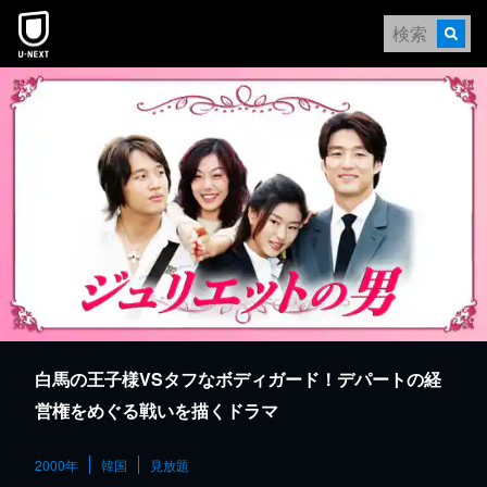
本文へスキップ
白馬の王子様VSタフなボディガード！デパートの経
営権をめぐる戦いを描くドラマ
2000年
韓国
見放題