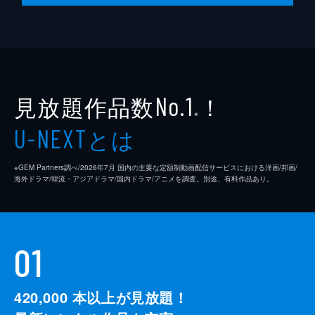
臨時株主総会が招集され、チェリンは窮地に
陥る。チェリンを助けたいギプンは、ブジャ
にサムソンの株を買うよう頼む。M&A専門弁
護士のフランシス・オはチェリンに、デパー
トを救う唯一の方法はギプンだと話す。
58分
見放題作品数
！
No.1
※
とは
U-NEXT
※GEM Partners調べ/2026年7⽉ 国内の主要な定額制動画配信サービスにおける洋画/邦画/
海外ドラマ/韓流・アジアドラマ/国内ドラマ/アニメを調査。別途、有料作品あり。
01
420,000
本以上が見放題！