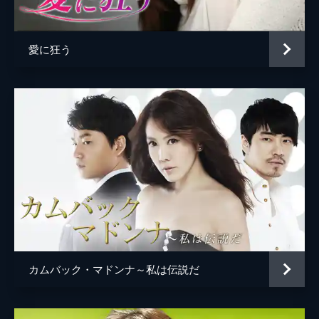
て対策を進める。ギプンはチェリンの見てい
た財務諸表が間違っていることに気づく。
59分
愛に狂う
第5話
チェリンの躍進が気に食わないミラは、セリ
ンヌ売却の噂を労働組合に流す計画を立て
る。デモのことを知り、チェリンは急いでデ
パートへ向かう。ギプンはブジャの孫、ソ・
チャンビと共に借金の取り立てに向かう。
56分
第6話
スンウはチェリンにギプンの家から出るよう
に言うが、チェリンは聞き入れない。一方、
ギプンは自分を襲ったマ・ソッチョル社長を
説得し、ブジャの家へ連れていく。チャンビ
はけがをしたギプンを心配し、涙を流す。
カムバック・マドンナ～私は伝説だ
55分
第7話
スンウは激怒するチェリンに戸惑うが、チェ