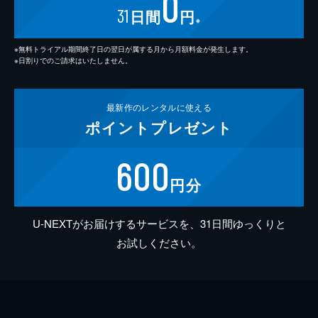
0
31
日間
円
※
※無料トライアル期間終了日の翌日が属する月から月額料金が発生します。
※日割りでのご請求はいたしません。
最新作の
レンタルに使える
ポイント
プレゼント
600
円分
U-NEXTがお届けするサービスを、31日間ゆっくりと
お試しください。