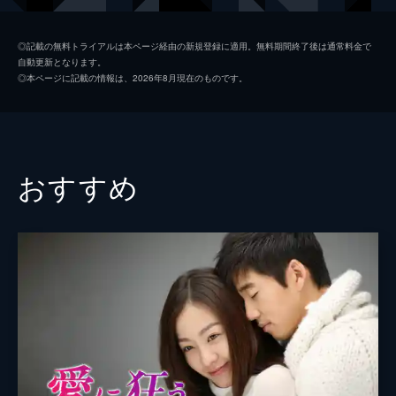
祖父が100億ウォンを寄付したと知り...。
70分
イェ・ジウォン
第2話
◎記載の無料トライアルは本ページ経由の新規登録に適用。無料期間終了後は通常料金で
自動更新となります。
泥酔したチェリンを連れてタクシーに乗り込
脚本
パク・ゲオク
◎本ページに記載の情報は、2026年8月現在のものです。
むギプン。目を覚ましたチェリンはギプンか
演出
オ・ジョンノク
ら不渡り手形の話を聞き、ひどく動揺する。
同じく手形の存在を知った副社長のヤン・ミ
ラは、ギプンについて調べさせる。
63分
おすすめ
第3話
ギプンの家に荷物を持って現れたチェリン
は、ギプンに債権者会議にこないよう懇願す
る。高利貸しのカン・ブジャがギプンの家を
他人に貸そうとしているという話を聞いたギ
プンは、急いでブジャの家へ向かう。
68分
第4話
家を貸してくれれば何でもするというギプン
に、ブジャは自分の下で働くように言う。一
方、チェリンはスンウの自救案の順序に沿っ