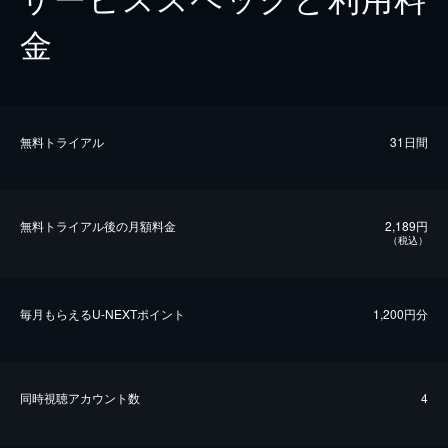
金
無料トライアル
31日間
無料トライアル後の⽉額料金
2,189円
（税込）
毎⽉もらえるU-NEXTポイント
1,200円分
同時視聴アカウント数
4