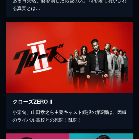
ある日突然、姿を消した最愛の人。時を経て明かされ
る真実とは…
クローズZERO II
小栗旬、山田孝之ら主要キャスト続投の第2弾は、因縁
のライバル高校との死闘！乱闘！