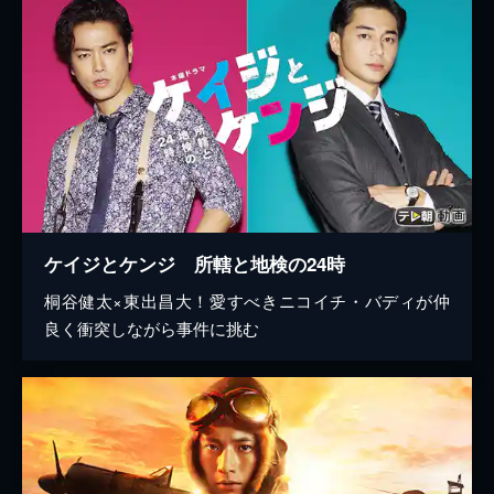
ケイジとケンジ 所轄と地検の24時
桐谷健太×東出昌大！愛すべきニコイチ・バディが仲
良く衝突しながら事件に挑む