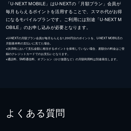
「U-NEXT MOBILE」はU-NEXTの「月額プラン」会員が
毎月もらえるポイントを活用することで、スマホ代がお得
になるモバイルプランです。ご利用には別途「U-NEXT M
OBILE」のお申し込みが必要となります。
※U-NEXTの月額プラン会員が毎月もらえる1,200円分のポイントを、U-NEXT MOBILEの
月額基本料の支払いに充てた場合。
※決済時において支払金額に相当するポイントを保有していない場合、差額分の料金はご登
録のクレジットカードでのお支払いとなります。
※通話料、SMS通信料、オプション（かけ放題など）の月額利用料は別途発生します。
よくある質問