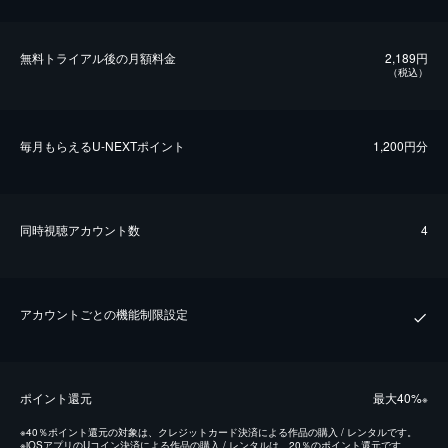
無料トライアル後の⽉額料金
2,189円
（税込）
毎⽉もらえるU-NEXTポイント
1,200円分
同時視聴アカウント数
4
アカウントごとの機能制限設定
ポイント還元
最⼤40%
※
※
40％ポイント還元の対象は、クレジットカード決済による作品の購入 / レンタルです。
※
iOSアプリのUコイン決済による作品の購入 / レンタルは、20％のポイント還元です。