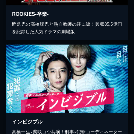
ROOKIES-卒業-
問題児の高校球児と熱血教師の絆に涙！興収85.5億円
を記録した人気ドラマの劇場版
インビジブル
高橋一生×柴咲コウ共演！刑事×犯罪コーディネーター