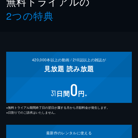
無料トライアルの
2つの特典
420,000
本以上の動画 /
210
誌以上の雑誌が
見放題
読み放題
0
31
日間
円
※
※無料トライアル期間終了日の翌日が属する月から月額料金が発生します。
※日割りでのご請求はいたしません。
最新作の
レンタルに使える