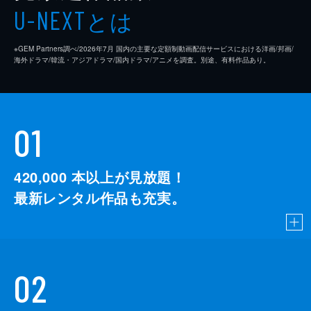
とは
U-NEXT
※GEM Partners調べ/2026年7⽉ 国内の主要な定額制動画配信サービスにおける洋画/邦画/
海外ドラマ/韓流・アジアドラマ/国内ドラマ/アニメを調査。別途、有料作品あり。
01
420,000
本以上が見放題！
最新レンタル作品も充実。
02