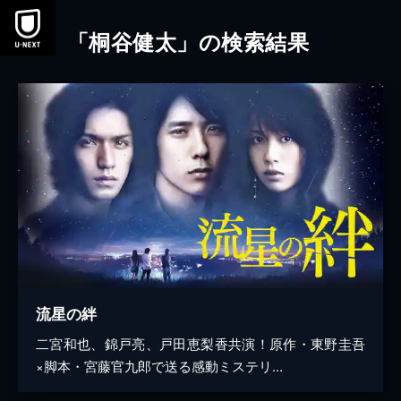
本文へスキップ
「桐谷健太」の検索結果
流星の絆
二宮和也、錦戸亮、戸田恵梨香共演！原作・東野圭吾
×脚本・宮藤官九郎で送る感動ミステリ...