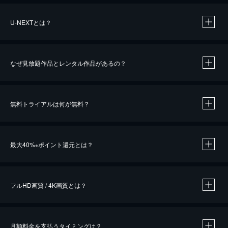
U-NEXTとは？
なぜ見放題作品とレンタル作品があるの？
無料トライアルは何が無料？
※
最大40%
ポイント還元とは？
※
※
作品によって必要なポイントが異なります。
フルHD画質 / 4K画質とは？
月額料金を支払うタイミングは？
※
40％ポイント還元の対象は、クレジットカード決済による作品の購入 / レンタルです。