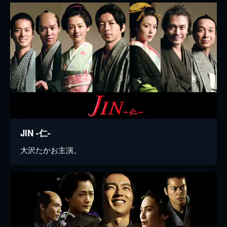
JIN -仁-
大沢たかお主演。