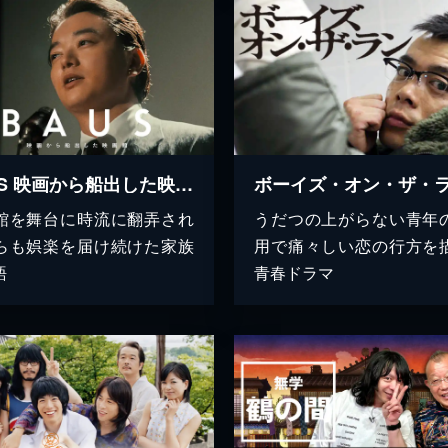
BAUS 映画から船出した映画館
ボーイズ・オン・ザ・
館を舞台に時流に翻弄され
うだつの上がらない青年
らも娯楽を届け続けた家族
用で痛々しい恋の行方を
語
青春ドラマ