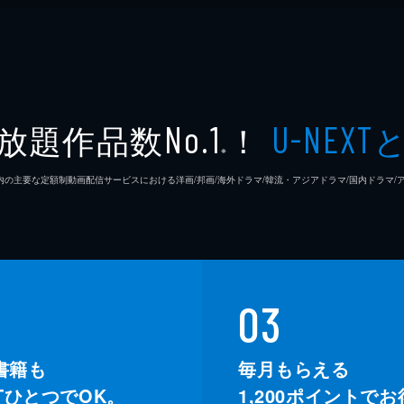
放題作品数
！
No.1
U-NEXT
※
26年7⽉ 国内の主要な定額制動画配信サービスにおける洋画/邦画/海外ドラマ/韓流・アジアドラマ/国内ドラ
03
書籍も
毎月もらえる
XTひとつでOK。
1,200
ポイントでお