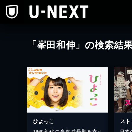
本文へスキップ
「峯田和伸」の検索結
ひよっこ
1960年代の高度成長期を支え
日本