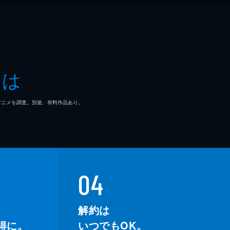
とは
マ/アニメを調査。別途、有料作品あり。
04
解約は
得に。
いつでもOK。