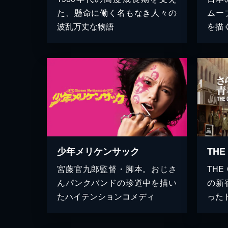
た、懸命に働く名もなき人々の
ムー
波乱万丈な物語
を描
少年メリケンサック
宮藤官九郎監督・脚本。おじさ
THE
んパンクバンドの珍道中を描い
の新
たハイテンションコメディ
ったド