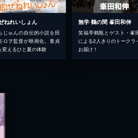
ぜねれいしょん
無学 鶴の間 峯田和伸
らじゅんの自伝的小説を田
笑福亭鶴瓶とゲスト・峯
モロヲ監督が映画化。童貞
による2人きりのトークラ
を変えるひと夏の体験
お届け！