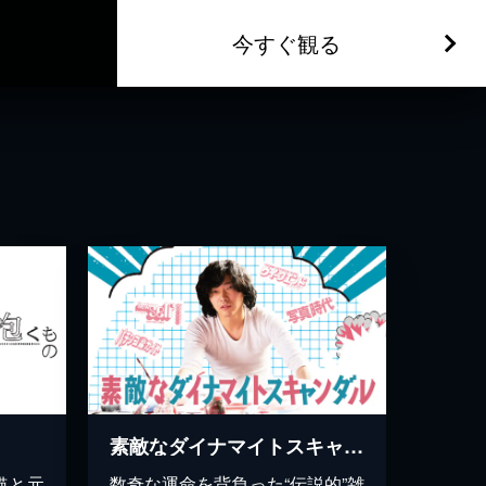
今すぐ観る
素敵なダイナマイトスキャンダル
猫と元
数奇な運命を背負った“伝説的”雑