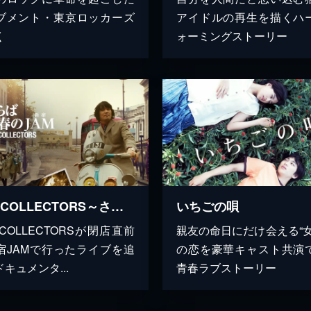
ブメント・東京ロッカーズ
アイドルの再生を描くハ
く
ォーミングストーリー
THE COLLECTORS～さらば青春の新宿JAM～
いちごの唄
 COLLECTORSが閉店直前
親友の命日にだけ会える“女
宿JAMで行ったライブを追
の恋を豪華キャスト共演
キュメンタ...
青春ラブストーリー