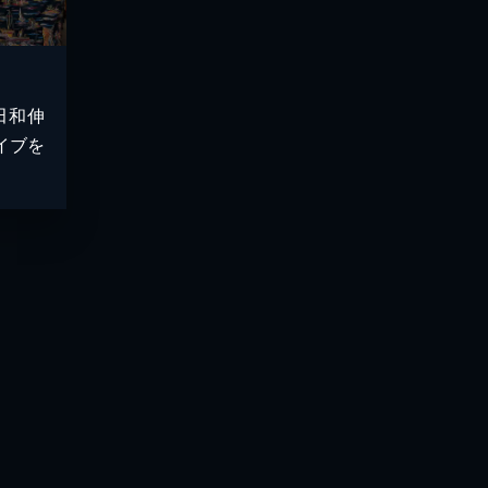
田和伸
イブを