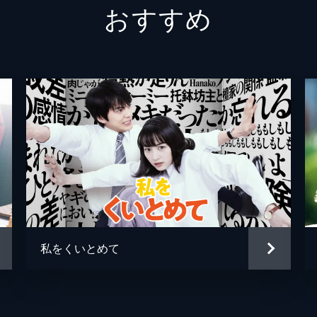
おすすめ
コウタ（中学生）
大西利
シゲ
泉澤祐
かずみ
恒松祐
涼子
しゅは
渡辺道
ポール
シゲ（小学生）
山崎光
私をくいとめて
震災の女の子
蒔田彩
吉村界