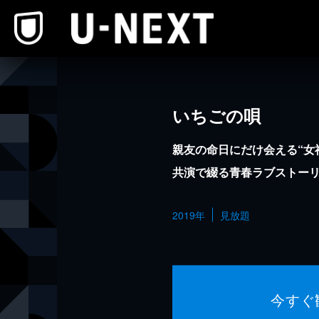
本文へスキップ
いちごの唄
親友の命日にだけ会える“女
共演で綴る青春ラブストー
2019年
見放題
今すぐ