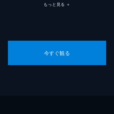
もっと見る
＋
アケミ
岸井ゆ
らーめん屋のおじさん
峯田和
園長先生
宮本信
菅原伸
今すぐ観る
岡田惠
岡田惠
峯田和
世武裕
銀杏BO