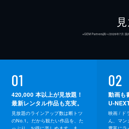
製作
見
※GEM Partners調べ/20
01
02
420,000
本以上が見放題！
動画も
最新レンタル作品も充実。
U-NE
見放題のラインアップ数は断トツ
映画 / 
のNo.1。だから観たい作品を、た
ん、マンガ 
っぷり、お得に楽しめます。ま
豊富にラ