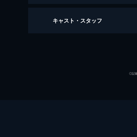
キャスト・スタッフ
いちごの唄
114分
出演
◎記