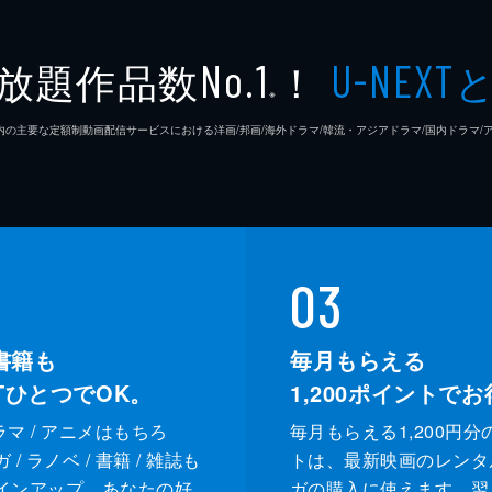
小西啓
放題作品数
！
No.1
U-NEXT
※
岡本東
26年7⽉ 国内の主要な定額制動画配信サービスにおける洋画/邦画/海外ドラマ/韓流・アジアドラマ/国内ドラ
宮崎伸
03
書籍も
毎月もらえる
XTひとつでOK。
1,200
ポイントでお
ドラマ / アニメはもちろ
毎月もらえる1,200円分
/ ラノベ / 書籍 / 雑誌も
トは、最新映画のレンタ
インアップ。あなたの好
ガの購入に使えます。翌