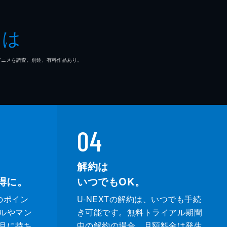
介
とは
郎
マ/アニメを調査。別途、有料作品あり。
夫
04
解約は
得に。
いつでもOK。
のポイン
U-NEXTの解約は、いつでも手続
ルやマン
き可能です。無料トライアル期間
月に持ち
中の解約の場合、月額料金は発生