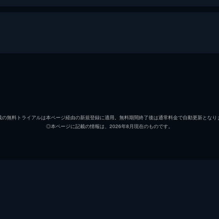
笹沢コウタ
古舘佑
天野千日
石橋静
載の無料トライアルは本ページ経由の新規登録に適用。無料期間終了後は通常料金で自動更新となり
◎本ページに記載の情報は、2026年8月現在のものです。
コウタの母
和久井
コウタの父
光石研
千日（中学生）
清原果
伸二（中学生）
小林喜