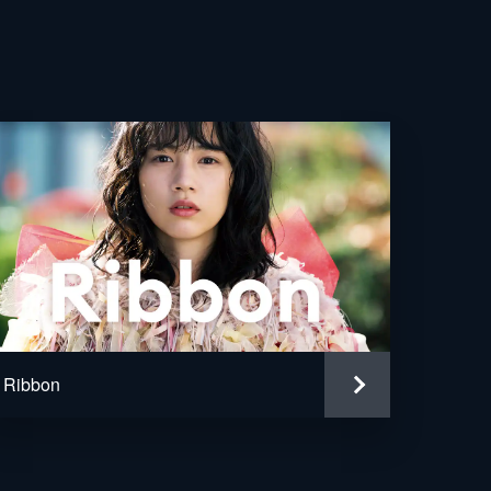
空
希
里
まはるみ
子
・マグサリン
Ribbon
珠
人