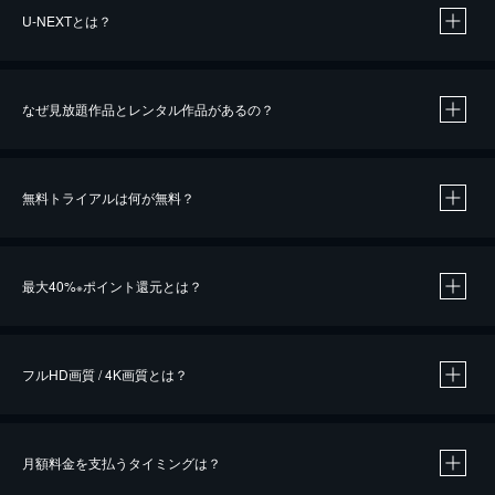
U-NEXTとは？
なぜ見放題作品とレンタル作品があるの？
無料トライアルは何が無料？
※
最大40%
ポイント還元とは？
※
※
作品によって必要なポイントが異なります。
フルHD画質 / 4K画質とは？
月額料金を支払うタイミングは？
※
40％ポイント還元の対象は、クレジットカード決済による作品の購入 / レンタルです。
※
iOSアプリのUコイン決済による作品の購入 / レンタルは、20％のポイント還元です。