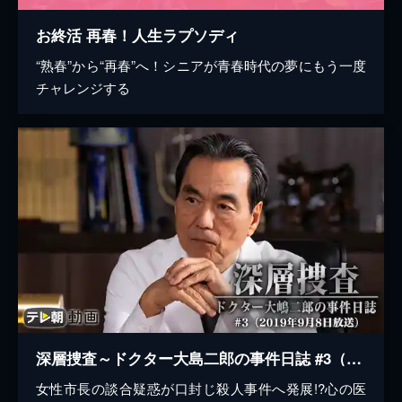
お終活 再春！人生ラプソディ
“熟春”から“再春”へ！シニアが青春時代の夢にもう一度
チャレンジする
深層捜査～ドクター大島二郎の事件日誌 #3（2019年9月8日放送）
女性市長の談合疑惑が口封じ殺人事件へ発展!?心の医