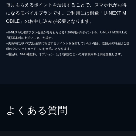
毎月もらえるポイントを活用することで、スマホ代がお得
になるモバイルプランです。ご利用には別途「U-NEXT M
OBILE」のお申し込みが必要となります。
※U-NEXTの月額プラン会員が毎月もらえる1,200円分のポイントを、U-NEXT MOBILEの
月額基本料の支払いに充てた場合。
※決済時において支払金額に相当するポイントを保有していない場合、差額分の料金はご登
録のクレジットカードでのお支払いとなります。
※通話料、SMS通信料、オプション（かけ放題など）の月額利用料は別途発生します。
よくある質問