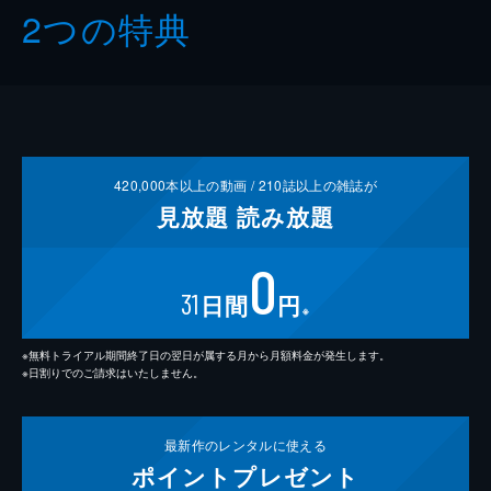
2つの特典
420,000
本以上の動画 /
210
誌以上の雑誌が
見放題
読み放題
0
31
日間
円
※
※無料トライアル期間終了日の翌日が属する月から月額料金が発生します。
※日割りでのご請求はいたしません。
最新作の
レンタルに使える
ポイント
プレゼント