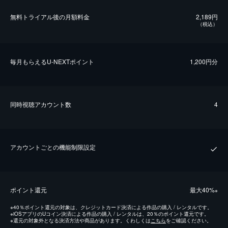
無料トライアル後の⽉額料金
2,189円
（税込）
毎⽉もらえるU-NEXTポイント
1,200円分
同時視聴アカウント数
4
アカウントごとの機能制限設定
ポイント還元
最⼤40%
※
※
40％ポイント還元の対象は、クレジットカード決済による作品の購入 / レンタルです。
※
iOSアプリのUコイン決済による作品の購入 / レンタルは、20％のポイント還元です。
※
還元の対象外となる決済方法や商品があります。くわしくは
こちら
をご確認ください。