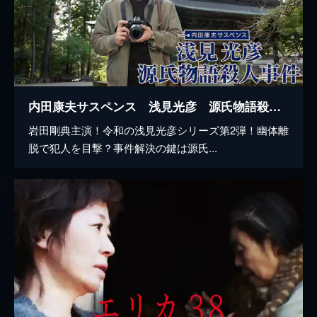
内田康夫サスペンス 浅見光彦 源氏物語殺人事件
岩田剛典主演！令和の浅見光彦シリーズ第2弾！幽体離
脱で犯人を目撃？事件解決の鍵は源氏...