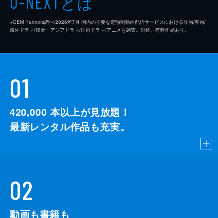
とは
U-NEXT
※GEM Partners調べ/2026年7⽉ 国内の主要な定額制動画配信サービスにおける洋画/邦画/
海外ドラマ/韓流・アジアドラマ/国内ドラマ/アニメを調査。別途、有料作品あり。
01
420,000
本以上が見放題！
最新レンタル作品も充実。
02
動画も書籍も