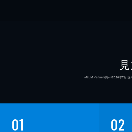
見
※GEM Partners調べ/20
01
02