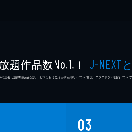
放題作品数
！
No.1
U-NEXT
※
26年7⽉ 国内の主要な定額制動画配信サービスにおける洋画/邦画/海外ドラマ/韓流・アジアドラマ/国内ドラ
03