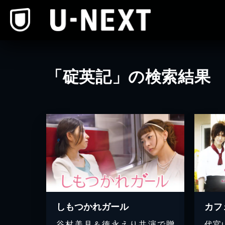
本文へスキップ
「碇英記」の検索結果
しもつかれガール
谷村美月＆徳永えり共演で贈
代官