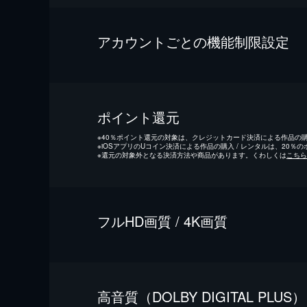
アカウントごとの機能制限設定
ポイント還元
※
40％ポイント還元の対象は、クレジットカード決済による作品の購入
※
iOSアプリのUコイン決済による作品の購入 / レンタルは、20％
※
還元の対象外となる決済方法や商品があります。くわしくは
こちら
フルHD画質 / 4K画質
⾼⾳質（DOLBY DIGITAL PLUS）