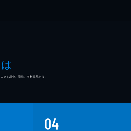
とは
マ/アニメを調査。別途、有料作品あり。
04