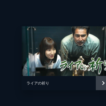
監督
脚本
音楽
ライアの祈り