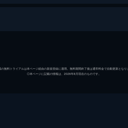
木崎あいこ
谷村美
山内里江
徳永え
載の無料トライアルは本ページ経由の新規登録に適用。無料期間終了後は通常料金で自動更新となり
◎本ページに記載の情報は、2026年8月現在のものです。
北村鉄雄
倉田大
小野了
小林か
鶴牧万