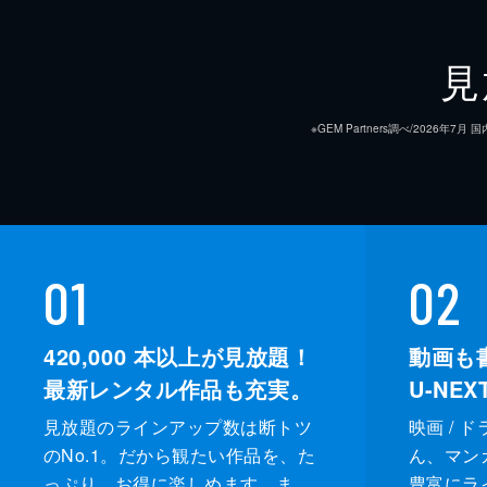
見
※GEM Partners調べ/20
01
02
420,000
本以上が見放題！
動画も
最新レンタル作品も充実。
U-NE
見放題のラインアップ数は断トツ
映画 / 
のNo.1。だから観たい作品を、た
ん、マンガ 
っぷり、お得に楽しめます。ま
豊富にラ