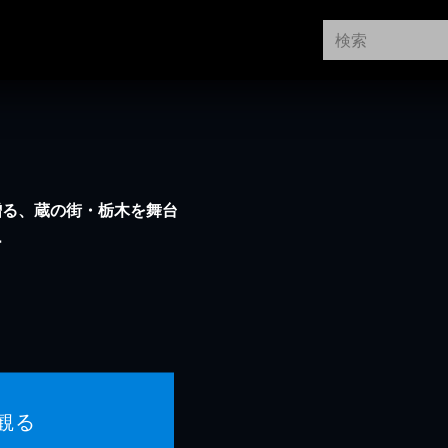
贈る、蔵の街・栃木を舞台
ー
観る