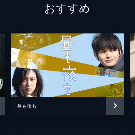
おすすめ
亜矢乃
細山田
遠山浩
遠山浩
碇英記
昼も夜も