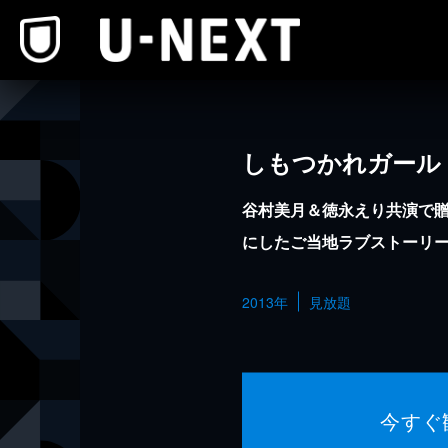
本文へスキップ
しもつかれガール
谷村美月＆徳永えり共演で
にしたご当地ラブストーリ
2013年
見放題
今すぐ