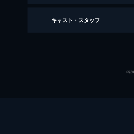
キャスト・スタッフ
しもつかれガール
37分
出演
◎記