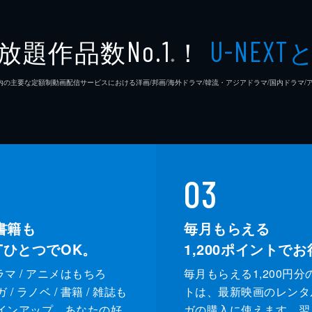
放題作品数
！
No.1
U-NEXT
※
26年7⽉ 国内の主要な定額制動画配信サービスにおける洋画/邦画/海外ドラマ/韓流・アジアドラマ/国内ドラ
03
書籍も
毎月もらえる
XTひとつでOK。
1,200
ポイントでお
ドラマ / アニメはもちろ
毎月もらえる1,200円分
/ ラノベ / 書籍 / 雑誌も
トは、最新映画のレンタ
インアップ。あなたの好
ガの購入に使えます。翌