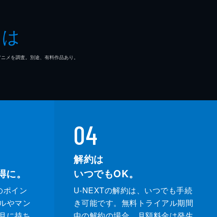
とは
マ/アニメを調査。別途、有料作品あり。
04
解約は
得に。
いつでもOK。
のポイン
U-NEXTの解約は、いつでも手続
ルやマン
き可能です。無料トライアル期間
月に持ち
中の解約の場合、月額料金は発生