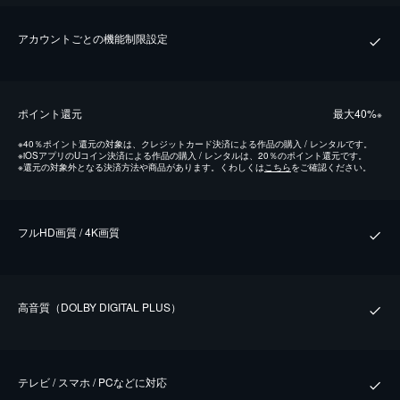
アカウントごとの機能制限設定
ポイント還元
最⼤40%
※
※
40％ポイント還元の対象は、クレジットカード決済による作品の購入 / レンタルです。
※
iOSアプリのUコイン決済による作品の購入 / レンタルは、20％のポイント還元です。
※
還元の対象外となる決済方法や商品があります。くわしくは
こちら
をご確認ください。
フルHD画質 / 4K画質
⾼⾳質（DOLBY DIGITAL PLUS）
テレビ / スマホ / PCなどに対応