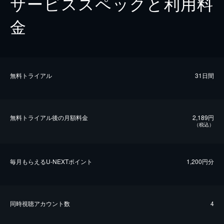
サービススペックと利用料
金
無料トライアル
31日間
無料トライアル後の⽉額料金
2,189円
（税込）
毎⽉もらえるU-NEXTポイント
1,200円分
同時視聴アカウント数
4