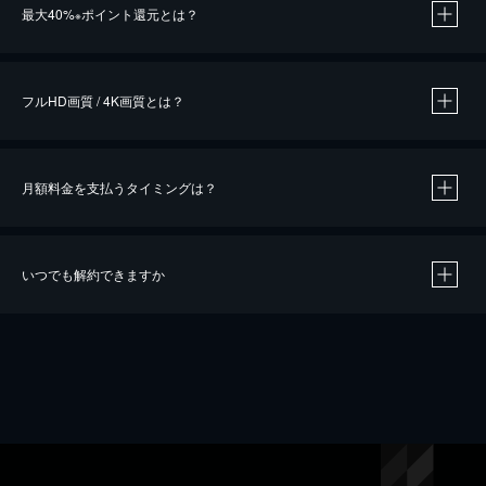
最大40%
ポイント還元とは？
※
※
作品によって必要なポイントが異なります。
フルHD画質 / 4K画質とは？
月額料金を支払うタイミングは？
※
40％ポイント還元の対象は、クレジットカード決済による作品の購入 / レンタルです。
※
iOSアプリのUコイン決済による作品の購入 / レンタルは、20％のポイント還元です。
※
還元の対象外となる決済方法や商品があります。くわしくは
こちら
をご確認ください。
いつでも解約できますか
こちら