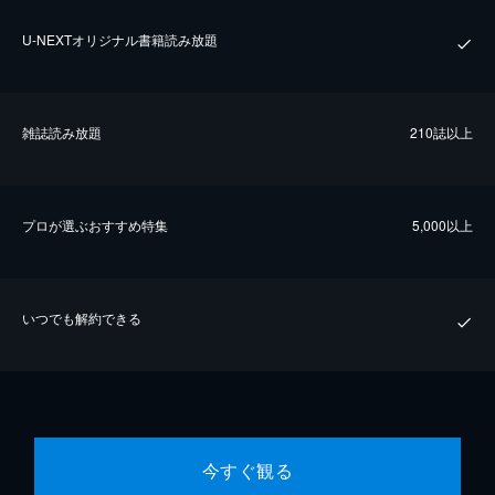
U-NEXTオリジナル書籍読み放題
雑誌読み放題
210誌以上
プロが選ぶおすすめ特集
5,000以上
いつでも解約できる
今すぐ観る