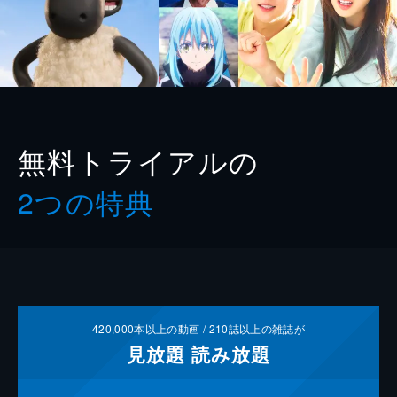
無料トライアルの
2つの特典
420,000
本以上の動画 /
210
誌以上の雑誌が
見放題
読み放題