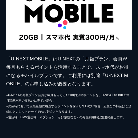
「U-NEXT MOBILE」はU-NEXTの「月額プラン」会員が
毎月もらえるポイントを活用することで、スマホ代がお得
になるモバイルプランです。ご利用には別途「U-NEXT M
OBILE」のお申し込みが必要となります。
※U-NEXTの月額プラン会員が毎月もらえる1,200円分のポイントを、U-NEXT MOBILEの
月額基本料の支払いに充てた場合。
※決済時において支払金額に相当するポイントを保有していない場合、差額分の料金はご登
録のクレジットカードでのお支払いとなります。
※通話料、SMS通信料、オプション（かけ放題など）の月額利用料は別途発生します。