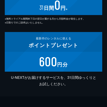
0
31
日間
円
※
※無料トライアル期間終了日の翌日が属する月から月額料金が発生します。
※日割りでのご請求はいたしません。
最新作の
レンタルに使える
ポイント
プレゼント
600
円分
U-NEXTがお届けするサービスを、31日間ゆっくりと
お試しください。