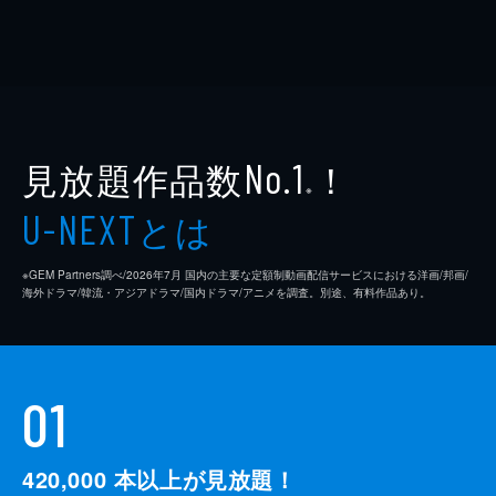
見放題作品数
！
No.1
※
とは
U-NEXT
※GEM Partners調べ/2026年7⽉ 国内の主要な定額制動画配信サービスにおける洋画/邦画/
海外ドラマ/韓流・アジアドラマ/国内ドラマ/アニメを調査。別途、有料作品あり。
01
420,000
本以上が見放題！