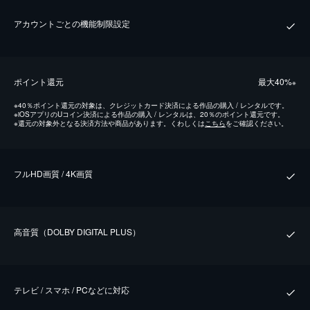
アカウントごとの機能制限設定
ポイント還元
最⼤40%
※
※
40％ポイント還元の対象は、クレジットカード決済による作品の購入 / レンタルです。
※
iOSアプリのUコイン決済による作品の購入 / レンタルは、20％のポイント還元です。
※
還元の対象外となる決済方法や商品があります。くわしくは
こちら
をご確認ください。
フルHD画質 / 4K画質
⾼⾳質（DOLBY DIGITAL PLUS）
テレビ / スマホ / PCなどに対応