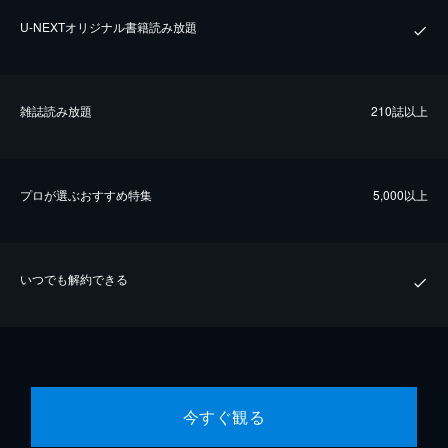
U-NEXTオリジナル書籍読み放題
雑誌読み放題
210誌以上
プロが選ぶおすすめ特集
5,000以上
いつでも解約できる
今すぐ観る