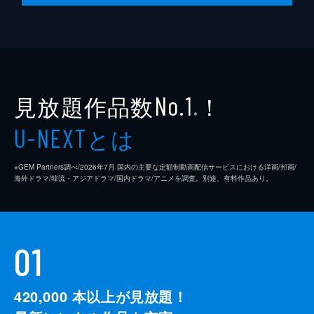
見放題作品数
！
No.1
※
とは
U-NEXT
※GEM Partners調べ/2026年7⽉ 国内の主要な定額制動画配信サービスにおける洋画/邦画/
海外ドラマ/韓流・アジアドラマ/国内ドラマ/アニメを調査。別途、有料作品あり。
01
420,000
本以上が見放題！