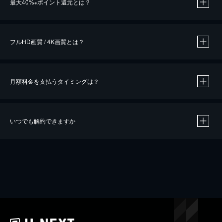
最大40%
ポイント還元とは？
※
※
作品によって必要なポイントが異なります。
フルHD画質 / 4K画質とは？
月額料金を支払うタイミングは？
※
40％ポイント還元の対象は、クレジットカード決済による作品の購入 / レンタルです。
※
iOSアプリのUコイン決済による作品の購入 / レンタルは、20％のポイント還元です。
※
還元の対象外となる決済方法や商品があります。くわしくは
こちら
をご確認ください。
いつでも解約できますか
こちら