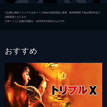
ハン・ジャオ
ジェームズ・ホン
◎記載の無料トライアルは本ページ経由の新規登録に適用。無料期間終了後は通常料金で
自動更新となります。
トラメロ市長
クリス・サランドン
◎本ページに記載の情報は、2026年8月現在のものです。
ヴァシリー
ジョセフ・シコラ
ウルフ警部
ロバート・ジョン・バーク
チャン・クワン
レジー・リー
おすすめ
アレックス・ローゼン
アンソン・マウント
エミール
サンドール・テクシー
ジェームズ・コルビー
マット・オトゥール
ジャック・グワルトニー
ダニー・ホック