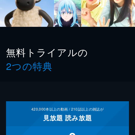
無料トライアルの
2つの特典
420,000
本以上の動画 /
210
誌以上の雑誌が
見放題
読み放題