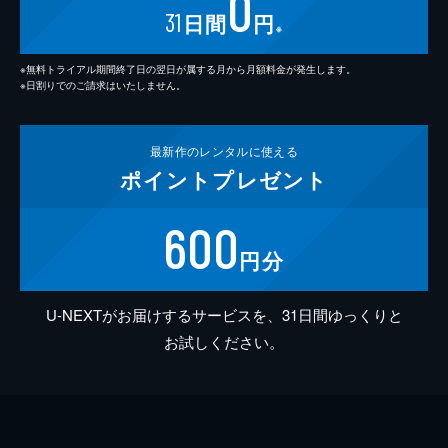
0
31
日間
円
※
※無料トライアル期間終了日の翌日が属する月から月額料金が発生します。
※日割りでのご請求はいたしません。
最新作の
レンタルに使える
ポイント
プレゼント
600
円分
U-NEXTがお届けするサービスを、31日間ゆっくりと
お試しください。