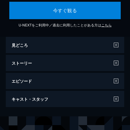
今すぐ観る
U-NEXTをご利用中／過去に利用したことがある方は
こちら
見どころ
ストーリー
エピソード
SAFE/セイフ
キャスト・スタッフ
94分
出演
ルーク・ライト
ジェイソン・ステイサム
メイ
キャサリン・チェン