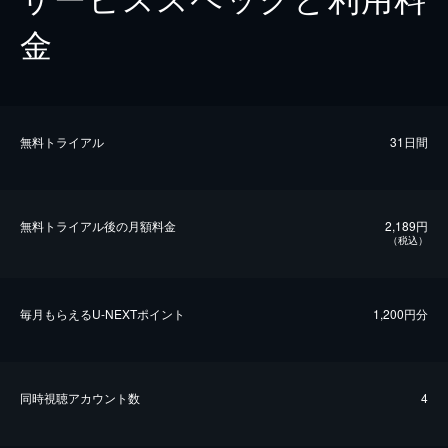
金
無料トライアル
31日間
無料トライアル後の⽉額料金
2,189円
（税込）
毎⽉もらえるU-NEXTポイント
1,200円分
同時視聴アカウント数
4