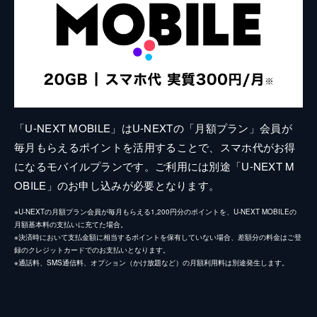
「U-NEXT MOBILE」はU-NEXTの「月額プラン」会員が
毎月もらえるポイントを活用することで、スマホ代がお得
になるモバイルプランです。ご利用には別途「U-NEXT M
OBILE」のお申し込みが必要となります。
※U-NEXTの月額プラン会員が毎月もらえる1,200円分のポイントを、U-NEXT MOBILEの
月額基本料の支払いに充てた場合。
※決済時において支払金額に相当するポイントを保有していない場合、差額分の料金はご登
録のクレジットカードでのお支払いとなります。
※通話料、SMS通信料、オプション（かけ放題など）の月額利用料は別途発生します。