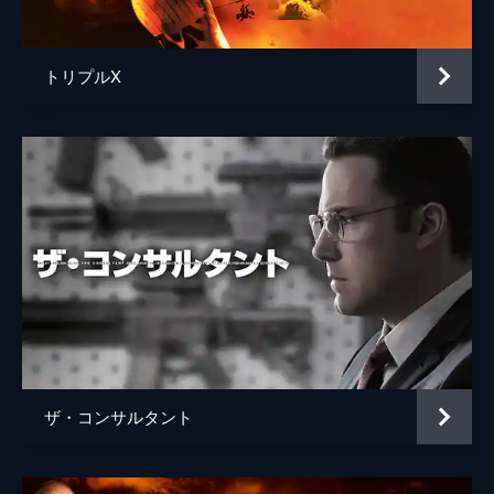
スザンヌ・サヴォイ
監督
ボアズ・イェーキン
トリプルX
脚本
ボアズ・イェーキン
音楽
マーク・マザースボウ
製作
ローレンス・ベンダー
デイナ・ブルネッティ
ザ・コンサルタント