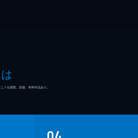
とは
マ/アニメを調査。別途、有料作品あり。
04