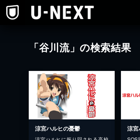
本文へスキップ
「谷川流」の検索結果
涼宮ハルヒの憂鬱
涼宮
涼宮ハルヒに振り回される高校
SO