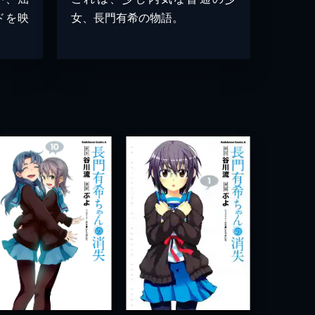
ドを映
女、長門有希の物語。