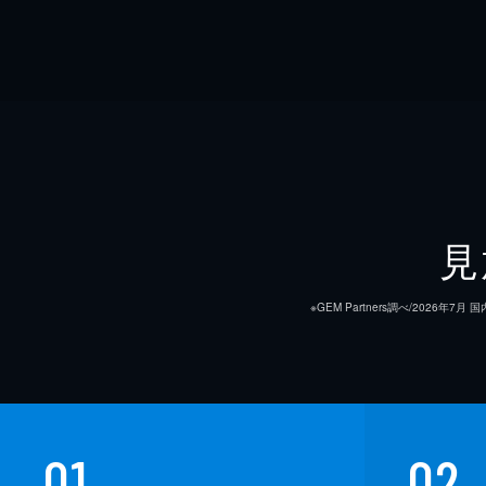
見
※GEM Partners調べ/20
01
02