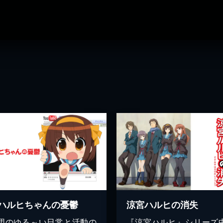
ハルヒちゃんの憂鬱
涼宮ハルヒの消失
S団のゆる～い日常と活動の
『涼宮ハルヒ』シリーズ