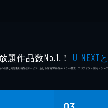
放題作品数
！
No.1
U-NEXT
※
26年7⽉ 国内の主要な定額制動画配信サービスにおける洋画/邦画/海外ドラマ/韓流・アジアドラマ/国内ドラ
03