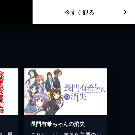
今すぐ観る
長門有希ちゃんの消失
中、屈
これは、少し内気な普通の少