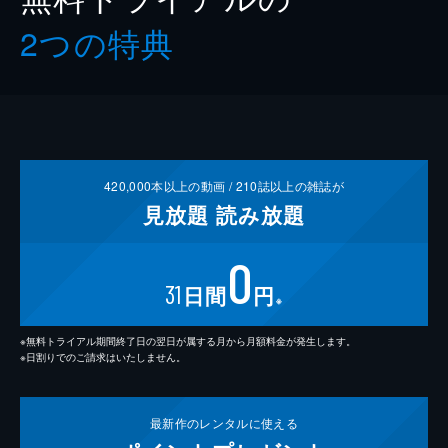
2つの特典
420,000
本以上の動画 /
210
誌以上の雑誌が
見放題
読み放題
0
31
日間
円
※
※無料トライアル期間終了日の翌日が属する月から月額料金が発生します。
※日割りでのご請求はいたしません。
最新作の
レンタルに使える