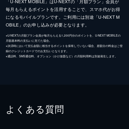
「U-NEXT MOBILE」はU-NEXTの「月額プラン」会員が
毎月もらえるポイントを活用することで、スマホ代がお得
になるモバイルプランです。ご利用には別途「U-NEXT M
OBILE」のお申し込みが必要となります。
※U-NEXTの月額プラン会員が毎月もらえる1,200円分のポイントを、U-NEXT MOBILEの
月額基本料の支払いに充てた場合。
※決済時において支払金額に相当するポイントを保有していない場合、差額分の料金はご登
録のクレジットカードでのお支払いとなります。
※通話料、SMS通信料、オプション（かけ放題など）の月額利用料は別途発生します。
よくある質問