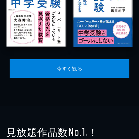
今すぐ観る
見放題作品数
！
No.1
※