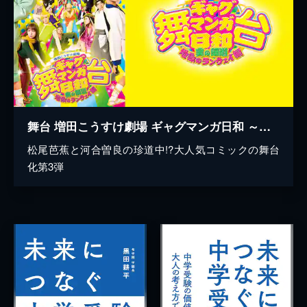
舞台 増田こうすけ劇場 ギャグマンガ日和 ～奥の細道、地獄のランウェイ編～
松尾芭蕉と河合曽良の珍道中!?大人気コミックの舞台
化第3弾