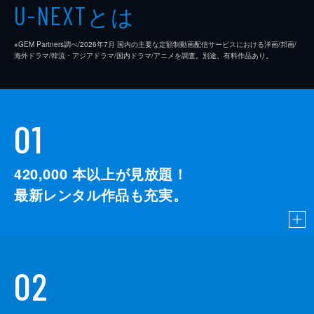
とは
U-NEXT
※GEM Partners調べ/2026年7⽉ 国内の主要な定額制動画配信サービスにおける洋画/邦画/
海外ドラマ/韓流・アジアドラマ/国内ドラマ/アニメを調査。別途、有料作品あり。
01
420,000
本以上が見放題！
最新レンタル作品も充実。
02