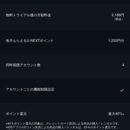
無料トライアル後の⽉額料金
2,189円
（税込）
毎⽉もらえるU-NEXTポイント
1,200円分
同時視聴アカウント数
4
アカウントごとの機能制限設定
ポイント還元
最⼤40%
※
※
40％ポイント還元の対象は、クレジットカード決済による作品の購入 / レンタルです。
※
iOSアプリのUコイン決済による作品の購入 / レンタルは、20％のポイント還元です。