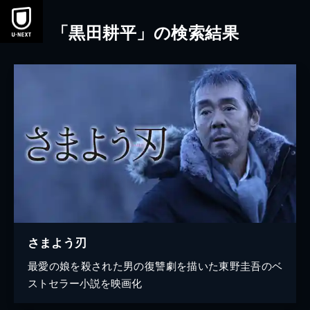
本文へスキップ
「黒田耕平」の検索結果
さまよう刃
最愛の娘を殺された男の復讐劇を描いた東野圭吾のベ
ストセラー小説を映画化