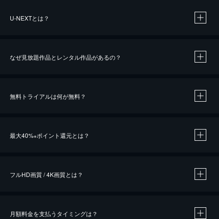
U-NEXTとは？
なぜ見放題作品とレンタル作品があるの？
無料トライアルは何が無料？
※
最大40%
ポイント還元とは？
※
※
作品によって必要なポイントが異なります。
フルHD画質 / 4K画質とは？
月額料金を支払うタイミングは？
※
40％ポイント還元の対象は、クレジットカード決済による作品の購入 / レンタルです。