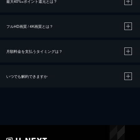
最大40%
ポイント還元とは？
※
※
作品によって必要なポイントが異なります。
フルHD画質 / 4K画質とは？
月額料金を支払うタイミングは？
※
40％ポイント還元の対象は、クレジットカード決済による作品の購入 / レンタルです。
※
iOSアプリのUコイン決済による作品の購入 / レンタルは、20％のポイント還元です。
※
還元の対象外となる決済方法や商品があります。くわしくは
こちら
をご確認ください。
いつでも解約できますか
こちら