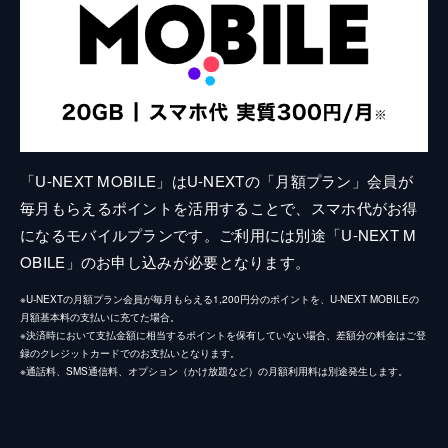
「U-NEXT MOBILE」はU-NEXTの「月額プラン」会員が
毎月もらえるポイントを活用することで、スマホ代がお得
になるモバイルプランです。ご利用には別途「U-NEXT M
OBILE」のお申し込みが必要となります。
※U-NEXTの月額プラン会員が毎月もらえる1,200円分のポイントを、U-NEXT MOBILEの
月額基本料の支払いに充てた場合。
※決済時において支払金額に相当するポイントを保有していない場合、差額分の料金はご登
録のクレジットカードでのお支払いとなります。
※通話料、SMS通信料、オプション（かけ放題など）の月額利用料は別途発生します。