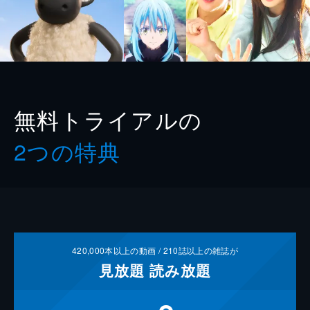
無料トライアルの
2つの特典
420,000
本以上の動画 /
210
誌以上の雑誌が
見放題
読み放題