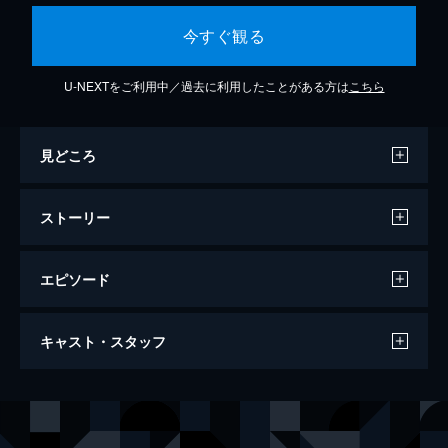
今すぐ観る
U-NEXTをご利用中／過去に利用したことがある方は
こちら
見どころ
ストーリー
エピソード
殺人、僕と彼女の仕事 蟻が空を飛ぶ日
キャスト・スタッフ
120分
出演
健二
黒田耕平
真紀
折原怜