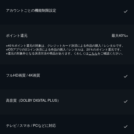
アカウントごとの機能制限設定
ポイント還元
最⼤40%
※
※
40％ポイント還元の対象は、クレジットカード決済による作品の購入 / レンタルです。
※
iOSアプリのUコイン決済による作品の購入 / レンタルは、20％のポイント還元です。
※
還元の対象外となる決済方法や商品があります。くわしくは
こちら
をご確認ください。
フルHD画質 / 4K画質
⾼⾳質（DOLBY DIGITAL PLUS）
テレビ / スマホ / PCなどに対応