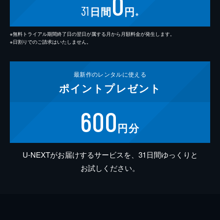
0
31
日間
円
※
※無料トライアル期間終了日の翌日が属する月から月額料金が発生します。
※日割りでのご請求はいたしません。
最新作の
レンタルに使える
ポイント
プレゼント
600
円分
U-NEXTがお届けするサービスを、31日間ゆっくりと
お試しください。