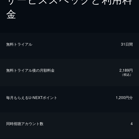
金
無料トライアル
31日間
無料トライアル後の⽉額料金
2,189円
（税込）
毎⽉もらえるU-NEXTポイント
1,200円分
同時視聴アカウント数
4