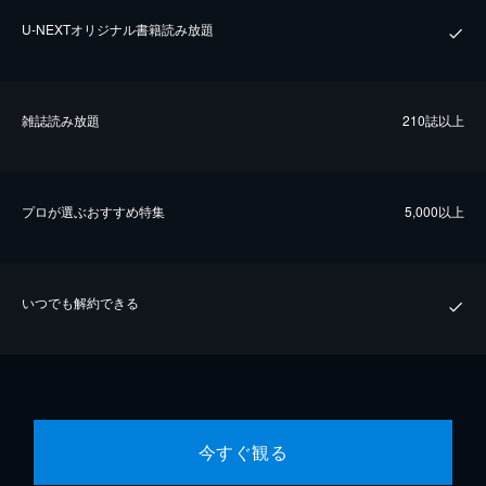
U-NEXTオリジナル書籍読み放題
雑誌読み放題
210誌以上
プロが選ぶおすすめ特集
5,000以上
いつでも解約できる
今すぐ観る