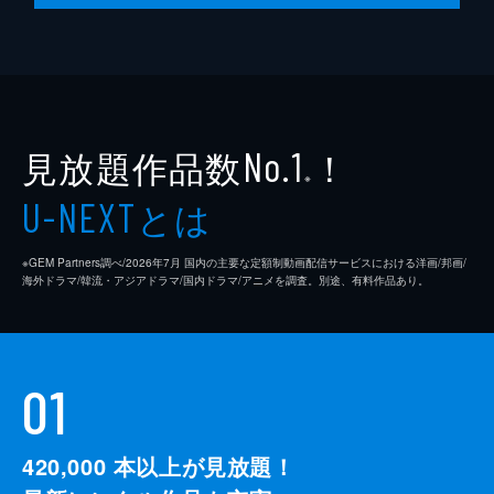
見放題作品数
！
No.1
※
とは
U-NEXT
※GEM Partners調べ/2026年7⽉ 国内の主要な定額制動画配信サービスにおける洋画/邦画/
海外ドラマ/韓流・アジアドラマ/国内ドラマ/アニメを調査。別途、有料作品あり。
01
420,000
本以上が見放題！