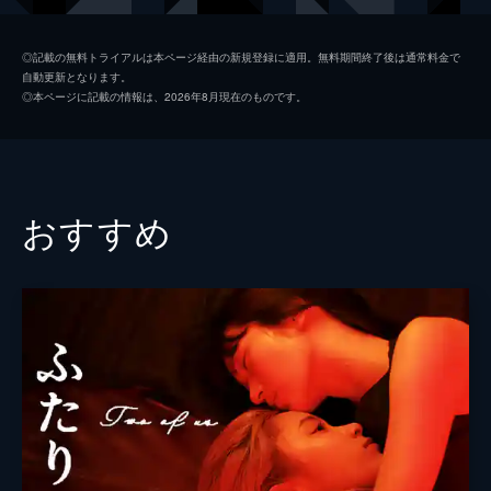
大道寺
近藤善揮
◎記載の無料トライアルは本ページ経由の新規登録に適用。無料期間終了後は通常料金で
自動更新となります。
間中
岡本裕輝
◎本ページに記載の情報は、2026年8月現在のものです。
吉倉
蓮尾卓美
清美
白井妙美
山下
まつだ壱岱
おすすめ
タニモトユキコ
鈴木海菜
佐藤博行
上村愛香
野口雅弘
監督
野火明