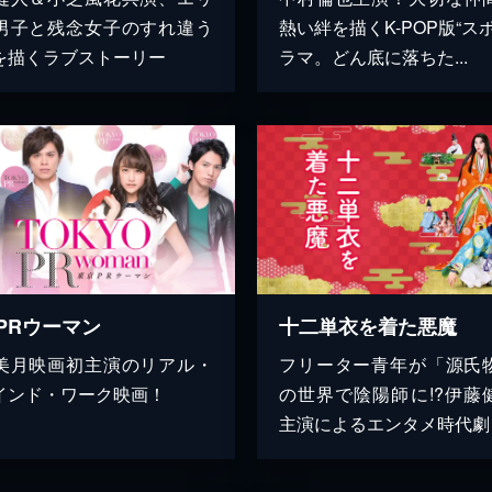
男子と残念女子のすれ違う
熱い絆を描くK-POP版“ス
を描くラブストーリー
ラマ。どん底に落ちた...
PRウーマン
十二単衣を着た悪魔
美月映画初主演のリアル・
フリーター青年が「源氏
インド・ワーク映画！
の世界で陰陽師に!?伊藤
主演によるエンタメ時代劇