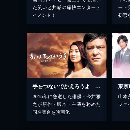
た笑いと共感の痛快エンターテ
ート
イメント！
初恋
手をつないでかえろうよ シャングリラの向こうで
東京
2015年に急逝した俳優・今井雅
山本
之が原作・脚本・主演を務めた
ファ
同名舞台を映画化