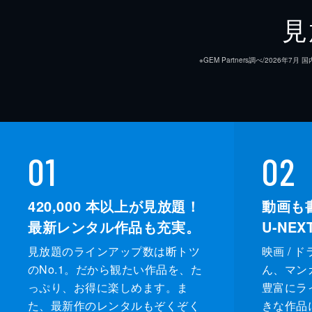
見
※GEM Partners調べ/20
01
02
420,000
本以上が見放題！
動画も
最新レンタル作品も充実。
U-NE
見放題のラインアップ数は断トツ
映画 / 
のNo.1。だから観たい作品を、た
ん、マンガ 
っぷり、お得に楽しめます。ま
豊富にラ
た、最新作のレンタルもぞくぞく
きな作品