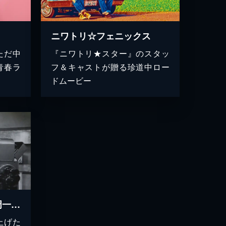
ニワトリ☆フェニックス
ただ中
『ニワトリ★スター』のスタッ
青春ラ
フ＆キャストが贈る珍道中ロー
ドムービー
時には昔の話を 森山周一郎 声優と呼ばれた俳優
上げた