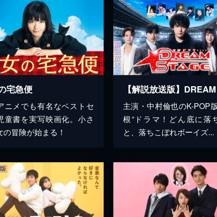
の宅急便
アニメでも有名なベストセ
主演・中村倫也のK-POP版
児童書を実写映画化。小さ
根”ドラマ！どん底に落
女の冒険が始まる！
と、落ちこぼれボーイズ...