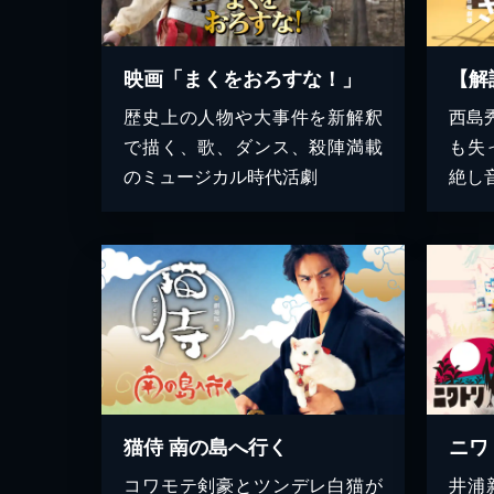
映画「まくをおろすな！」
歴史上の人物や大事件を新解釈
西島
で描く、歌、ダンス、殺陣満載
も失
のミュージカル時代活劇
絶し
猫侍 南の島へ行く
ニワ
コワモテ剣豪とツンデレ白猫が
井浦