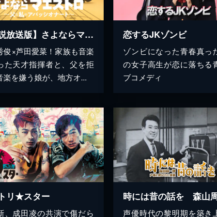
【解説放送版】さよならマエストロ～父と私のアパッシオナート～
恋するJKゾンビ
秀俊×芦田愛菜！家族も音楽
ゾンビになった青春真っ
った天才指揮者と、父を拒
の女子高生が恋に落ちる
音楽を嫌う娘が、地方オ...
ブコメディ
トリ★スター
新、成田凌の共演で傷だら
声優時代の黎明期を築き