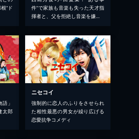
ポ根”ド
件”で家族も音楽も失った天才指
揮者と、父を拒絶し音楽を嫌...
ニセコイ
物語」
強制的に恋人のふりをさせられ
健太郎
た相性最悪の男女が繰り広げる
恋愛抗争コメディ