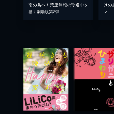
南の島へ！荒唐無稽の珍道中を
けの
描く劇場版第2弾
マ