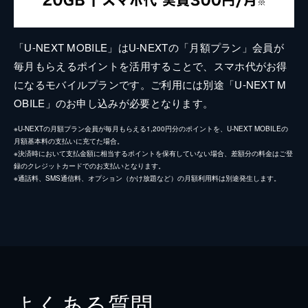
「U-NEXT MOBILE」はU-NEXTの「月額プラン」会員が
毎月もらえるポイントを活用することで、スマホ代がお得
になるモバイルプランです。ご利用には別途「U-NEXT M
OBILE」のお申し込みが必要となります。
※U-NEXTの月額プラン会員が毎月もらえる1,200円分のポイントを、U-NEXT MOBILEの
月額基本料の支払いに充てた場合。
※決済時において支払金額に相当するポイントを保有していない場合、差額分の料金はご登
録のクレジットカードでのお支払いとなります。
※通話料、SMS通信料、オプション（かけ放題など）の月額利用料は別途発生します。
よくある質問