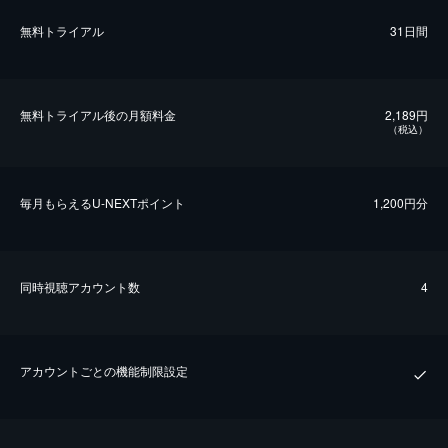
無料トライアル
31日間
無料トライアル後の⽉額料金
2,189円
（税込）
毎⽉もらえるU-NEXTポイント
1,200円分
同時視聴アカウント数
4
アカウントごとの機能制限設定