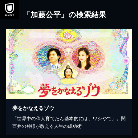
本文へスキップ
「加藤公平」の検索結果
夢をかなえるゾウ
「世界中の偉人育てたん基本的には、ワシやで」。関
西弁の神様が教える人生の成功術