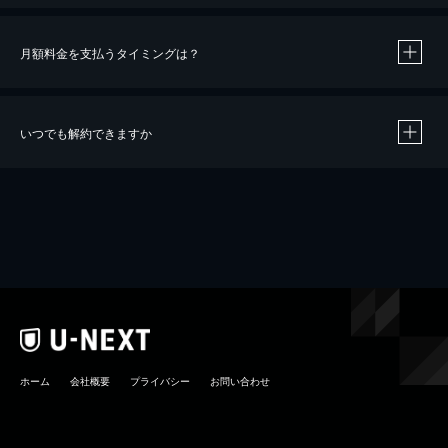
月額料金を支払うタイミングは？
※
40％ポイント還元の対象は、クレジットカード決済による作品の購入 / レンタルです。
※
iOSアプリのUコイン決済による作品の購入 / レンタルは、20％のポイント還元です。
※
還元の対象外となる決済方法や商品があります。くわしくは
こちら
をご確認ください。
いつでも解約できますか
こちら
ホーム
会社概要
プライバシー
お問い合わせ