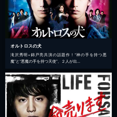
オルトロスの犬
滝沢秀明×錦戸亮共演の話題作！“神の手を持つ悪
魔”と“悪魔の手を持つ天使”、２人が出...