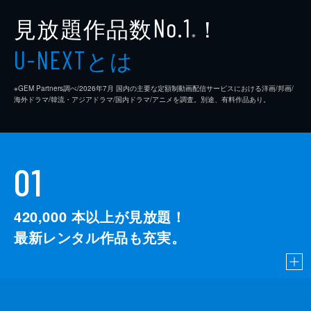
見放題作品数
！
No.1
※
とは
U-NEXT
※GEM Partners調べ/2026年7⽉ 国内の主要な定額制動画配信サービスにおける洋画/邦画/
海外ドラマ/韓流・アジアドラマ/国内ドラマ/アニメを調査。別途、有料作品あり。
01
420,000
本以上が見放題！
最新レンタル作品も充実。