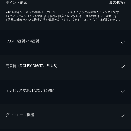
ポイント還元
最⼤40%
※
※
40％ポイント還元の対象は、クレジットカード決済による作品の購入 / レンタルです。
※
iOSアプリのUコイン決済による作品の購入 / レンタルは、20％のポイント還元です。
※
還元の対象外となる決済方法や商品があります。くわしくは
こちら
をご確認ください。
フルHD画質 / 4K画質
⾼⾳質（DOLBY DIGITAL PLUS）
テレビ / スマホ / PCなどに対応
ダウンロード機能