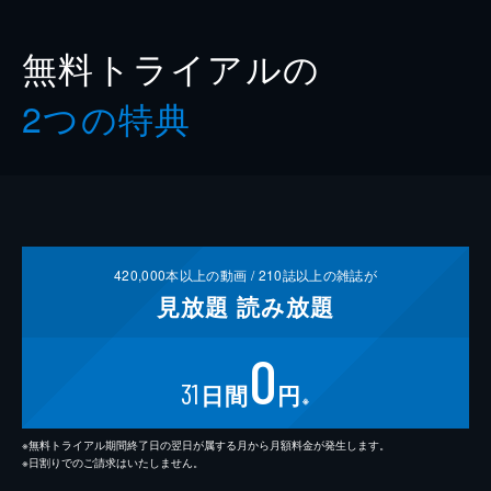
無料トライアルの
2つの特典
420,000
本以上の動画 /
210
誌以上の雑誌が
見放題
読み放題
0
31
日間
円
※
※無料トライアル期間終了日の翌日が属する月から月額料金が発生します。
※日割りでのご請求はいたしません。