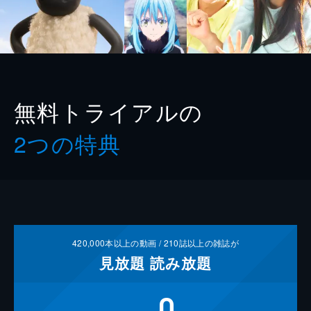
無料トライアルの
2つの特典
420,000
本以上の動画 /
210
誌以上の雑誌が
見放題
読み放題
0