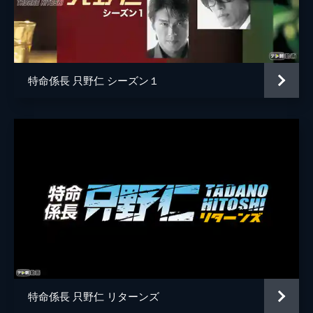
島田和菜
只野を呼び出し、彼女の死の真相と背後関係
を探るよう命じる。
若月彩子
46分
藤澤志帆
第5話
電王堂の人事局課長・木ノ内が屋上から転落
特命係長 只野仁 シーズン１
新水真由子
三浦理恵子
死するという事件が起こる。現場の状況から
警察は自殺であるとの判断を下すが、彼は先
黒川重蔵
梅宮辰夫
月結婚したばかりで、仕事上でも特にトラブ
ルは抱えてなかった。
脚本
尾崎将也
46分
高山直也
第6話
電王堂制作部の部長・平田がある日、3000
旺季志ずか
万円という多額の制作費と共に姿を消してし
三上幸四郎
まう。彼は長年、ボウリング業界の発展に大
きく寄与した功労者でもある。そんな彼がい
加藤公平
ったい、なぜ…!?
46分
原作
柳沢きみお
第7話
特命係長 只野仁 リターンズ
音楽
仲西匡
その誠実さから“ミスタークリーン”と呼ばれ