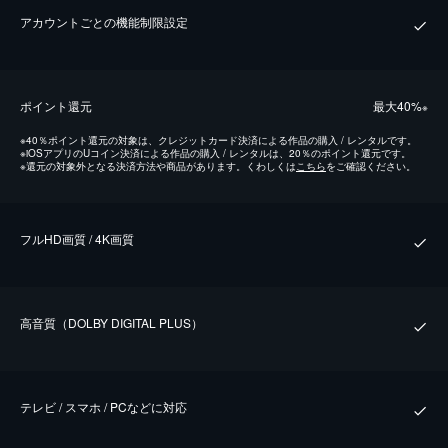
アカウントごとの機能制限設定
ポイント還元
最⼤40%
※
※
40％ポイント還元の対象は、クレジットカード決済による作品の購入 / レンタルです。
※
iOSアプリのUコイン決済による作品の購入 / レンタルは、20％のポイント還元です。
※
還元の対象外となる決済方法や商品があります。くわしくは
こちら
をご確認ください。
フルHD画質 / 4K画質
⾼⾳質（DOLBY DIGITAL PLUS）
テレビ / スマホ / PCなどに対応