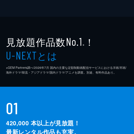
見放題作品数
！
No.1
※
とは
U-NEXT
※GEM Partners調べ/2026年7⽉ 国内の主要な定額制動画配信サービスにおける洋画/邦画/
海外ドラマ/韓流・アジアドラマ/国内ドラマ/アニメを調査。別途、有料作品あり。
01
420,000
本以上が見放題！
最新レンタル作品も充実。