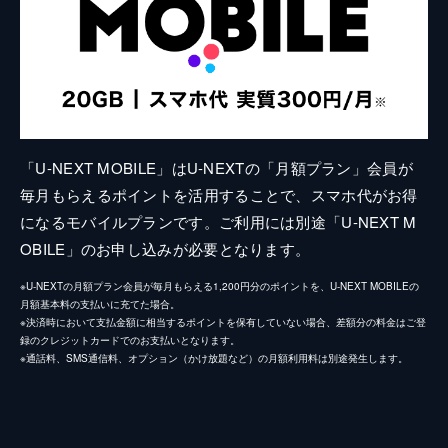
「U-NEXT MOBILE」はU-NEXTの「月額プラン」会員が
毎月もらえるポイントを活用することで、スマホ代がお得
になるモバイルプランです。ご利用には別途「U-NEXT M
OBILE」のお申し込みが必要となります。
※U-NEXTの月額プラン会員が毎月もらえる1,200円分のポイントを、U-NEXT MOBILEの
月額基本料の支払いに充てた場合。
※決済時において支払金額に相当するポイントを保有していない場合、差額分の料金はご登
録のクレジットカードでのお支払いとなります。
※通話料、SMS通信料、オプション（かけ放題など）の月額利用料は別途発生します。