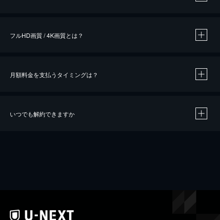
※
作品によって必要なポイントが異なります。
フルHD画質 / 4K画質とは？
月額料金を支払うタイミングは？
※
40％ポイント還元の対象は、クレジットカード決済による作品の購入 / レンタルです。
※
iOSアプリのUコイン決済による作品の購入 / レンタルは、20％のポイント還元です。
※
還元の対象外となる決済方法や商品があります。くわしくは
こちら
をご確認ください。
いつでも解約できますか
こちら