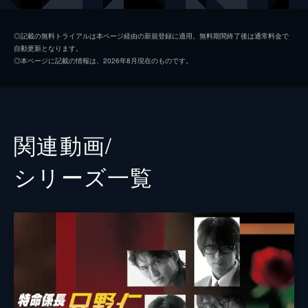
が送られてきたのだ。
46分
森脇幸一
永井大
第2話
◎記載の無料トライアルは本ページ経由の新規登録に適用。無料期間終了後は通常料金で
自動更新となります。
黒川会長の旧知の友人が経営する業界２位の
山吹一恵
蛯原友里
◎本ページに記載の情報は、2026年8月現在のものです。
大手・グローバル電器を誹謗中傷するサイト
佐川課長
田山涼成
が問題になっているという。黒川会長は只野
を呼び出し、このサイトの管理人の正体を探
野村俊男
近江谷太朗
るよう命じる。
46分
マヤ
はるな愛
関連動画/
第3話
瀬尾広子
椎名法子
電王堂では社内プロジェクトの情報が外部に
シリーズ⼀覧
漏れ、コンペに落ちるという不祥事が３件も
久保順平
斉藤優
発生。只野は花形部署である第一企画部への
異動と共に、社内スパイを探り出し捕まえる
足立和美
細野佑美子
よう特命を受ける。
庄司麻衣
46分
第4話
浦野一美
電王堂が宣伝キャンペーンを手がけている東
亜女子大学の新キャンパス建設予定地で、生
YUKARI
徒の若宮薫が遺体となって発見。黒川会長は