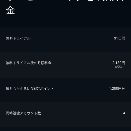
金
無料トライアル
31日間
無料トライアル後の⽉額料金
2,189円
（税込）
毎⽉もらえるU-NEXTポイント
1,200円分
同時視聴アカウント数
4