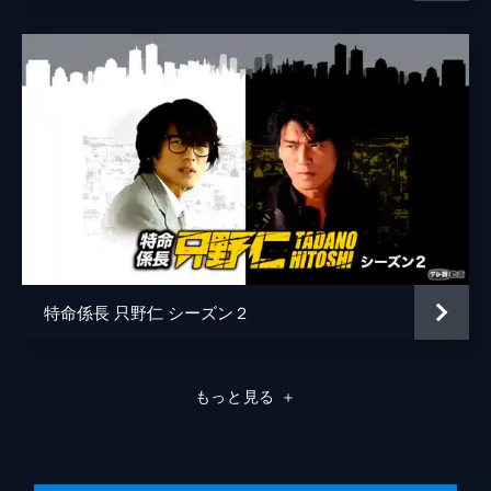
ている電王堂経理二部の社員・白石が、同社
演出
塚本連平
の大手クライアントの社長令嬢・しおりと婚
約を発表した。ところが、黒川会長のもとに
秋山純
脅迫状が届き…!?
大塚徹
46分
第8話
小松隆志
Ｊポップの歌姫として絶大な人気を誇る歌
手・天海カヲルをプロデュースした音楽プロ
デューサー・有栖川譲二。しかし、彼は現
在、極度のスランプに陥っていた。只野は有
栖川に接触し、事情を探る。
45分
特命係長 只野仁 シーズン２
もっと見る
＋