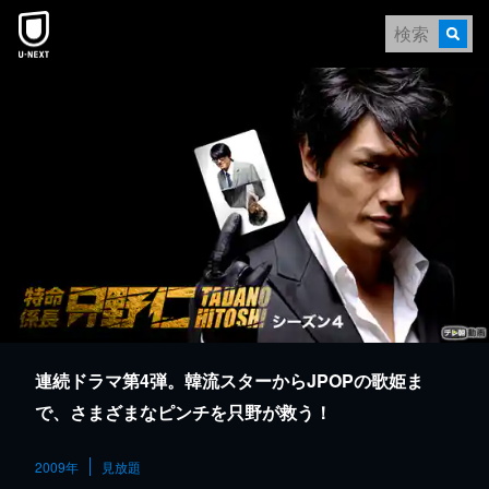
本文へスキップ
連続ドラマ第4弾。韓流スターからJPOPの歌姫ま
で、さまざまなピンチを只野が救う！
2009年
見放題