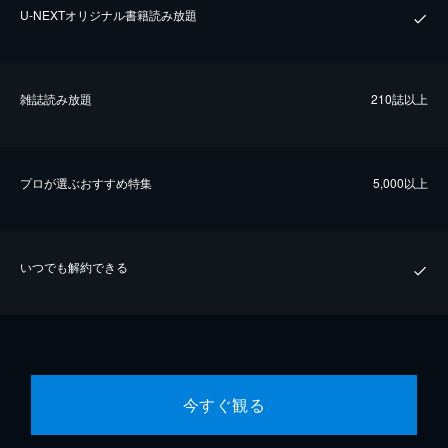
U-NEXTオリジナル書籍読み放題
雑誌読み放題
210誌以上
プロが選ぶおすすめ特集
5,000以上
いつでも解約できる
今すぐ観る