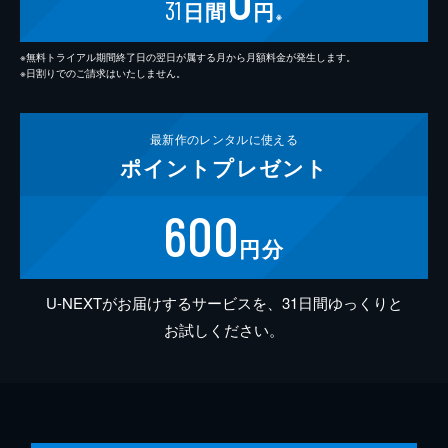
31
日間
円
※
※無料トライアル期間終了日の翌日が属する月から月額料金が発生します。
※日割りでのご請求はいたしません。
最新作の
レンタルに使える
ポイント
プレゼント
600
円分
U-NEXTがお届けするサービスを、31日間ゆっくりと
お試しください。