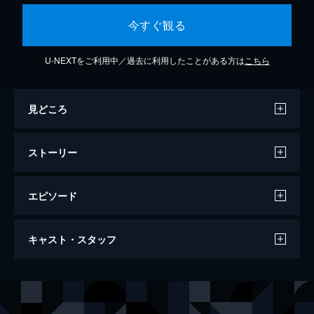
今すぐ観る
U-NEXTをご利用中／過去に利用したことがある方は
こちら
見どころ
ストーリー
エピソード
第1話
キャスト・スタッフ
黒川会長に呼び出された只野は、人気韓流ス
ター、カン・ヨンジンの身辺調査を命じられ
る。「カン・ヨンジンの過去をばらされたく
出演
只野仁
高橋克典
なかったら、１億円用意しろ」という脅迫状
坪内紀子
櫻井淳子