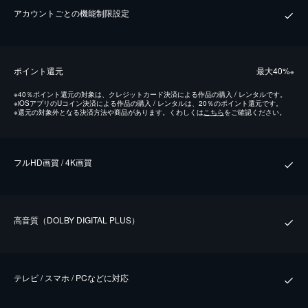
アカウントごとの機能制限設定
ポイント還元
最⼤40%
※
※
40％ポイント還元の対象は、クレジットカード決済による作品の購入 / レンタルです。
※
iOSアプリのUコイン決済による作品の購入 / レンタルは、20％のポイント還元です。
※
還元の対象外となる決済方法や商品があります。くわしくは
こちら
をご確認ください。
フルHD画質 / 4K画質
⾼⾳質（DOLBY DIGITAL PLUS）
テレビ / スマホ / PCなどに対応