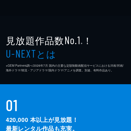
見放題作品数
！
No.1
※
とは
U-NEXT
※GEM Partners調べ/2026年7⽉ 国内の主要な定額制動画配信サービスにおける洋画/邦画/
海外ドラマ/韓流・アジアドラマ/国内ドラマ/アニメを調査。別途、有料作品あり。
01
420,000
本以上が見放題！
最新レンタル作品も充実。