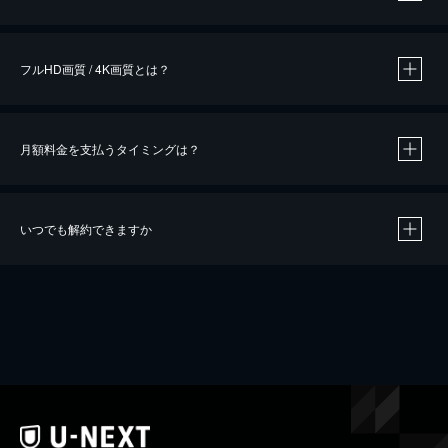
※
作品によって必要なポイントが異なります。
フルHD画質 / 4K画質とは？
月額料金を支払うタイミングは？
※
40％ポイント還元の対象は、クレジットカード決済による作品の購入 / レンタルです。
※
iOSアプリのUコイン決済による作品の購入 / レンタルは、20％のポイント還元です。
※
還元の対象外となる決済方法や商品があります。くわしくは
こちら
をご確認ください。
いつでも解約できますか
こちら