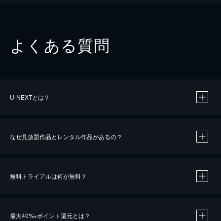
よくある質問
U-NEXTとは？
なぜ見放題作品とレンタル作品があるの？
無料トライアルは何が無料？
※
最大40%
ポイント還元とは？
※