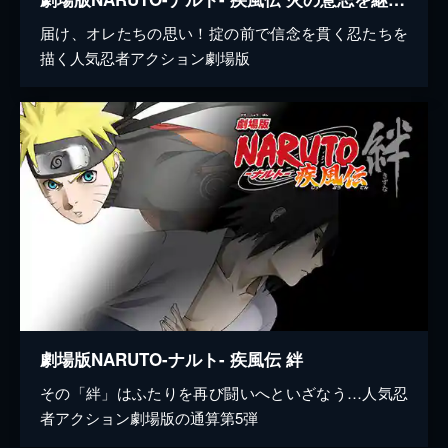
届け、オレたちの思い！掟の前で信念を貫く忍たちを
描く人気忍者アクション劇場版
劇場版NARUTO-ナルト- 疾風伝 絆
その「絆」はふたりを再び闘いへといざなう…人気忍
者アクション劇場版の通算第5弾