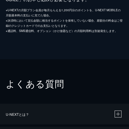
※U-NEXTの月額プラン会員が毎月もらえる1,200円分のポイントを、U-NEXT MOBILEの
月額基本料の支払いに充てた場合。
※決済時において支払金額に相当するポイントを保有していない場合、差額分の料金はご登
録のクレジットカードでのお支払いとなります。
※通話料、SMS通信料、オプション（かけ放題など）の月額利用料は別途発生します。
よくある質問
U-NEXTとは？