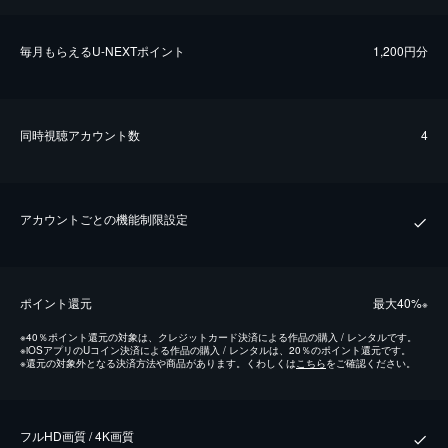
毎⽉もらえるU-NEXTポイント
1,200円分
同時視聴アカウント数
4
アカウントごとの機能制限設定
ポイント還元
最⼤40%
※
※
40％ポイント還元の対象は、クレジットカード決済による作品の購入 / レンタルです。
※
iOSアプリのUコイン決済による作品の購入 / レンタルは、20％のポイント還元です。
※
還元の対象外となる決済方法や商品があります。くわしくは
こちら
をご確認ください。
フルHD画質 / 4K画質