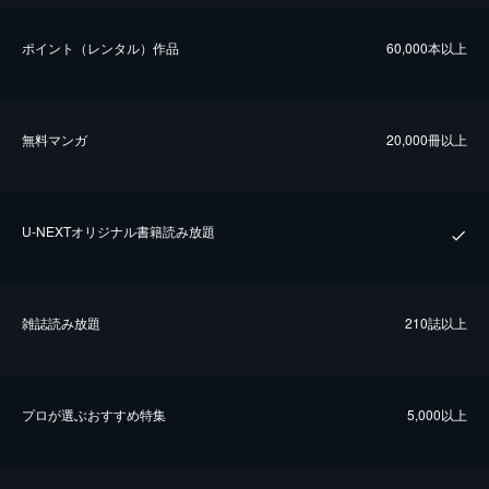
ポイント（レンタル）作品
60,000本以上
無料マンガ
20,000冊以上
U-NEXTオリジナル書籍読み放題
雑誌読み放題
210誌以上
プロが選ぶおすすめ特集
5,000以上