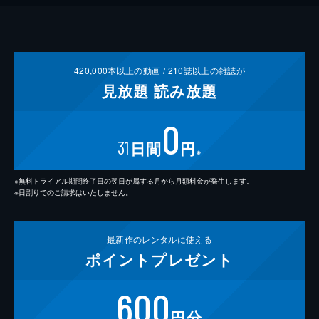
420,000
本以上の動画 /
210
誌以上の雑誌が
見放題
読み放題
0
31
日間
円
※
※無料トライアル期間終了日の翌日が属する月から月額料金が発生します。
※日割りでのご請求はいたしません。
最新作の
レンタルに使える
ポイント
プレゼント
600
円分