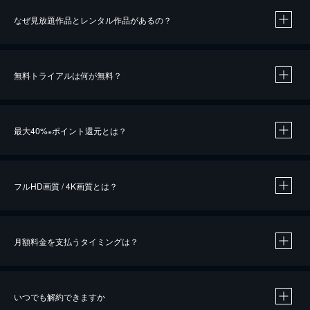
なぜ見放題作品とレンタル作品があるの？
無料トライアルは何が無料？
※
最大40%
ポイント還元とは？
※
※
作品によって必要なポイントが異なります。
フルHD画質 / 4K画質とは？
月額料金を支払うタイミングは？
※
40％ポイント還元の対象は、クレジットカード決済による作品の購入 / レンタルです。
※
iOSアプリのUコイン決済による作品の購入 / レンタルは、20％のポイント還元です。
※
還元の対象外となる決済方法や商品があります。くわしくは
こちら
をご確認ください。
いつでも解約できますか