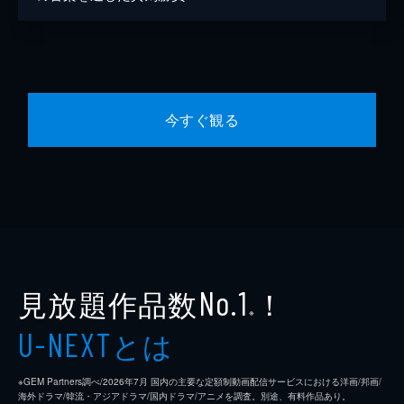
今すぐ観る
見放題作品数
！
No.1
※
とは
U-NEXT
※GEM Partners調べ/2026年7⽉ 国内の主要な定額制動画配信サービスにおける洋画/邦画/
海外ドラマ/韓流・アジアドラマ/国内ドラマ/アニメを調査。別途、有料作品あり。