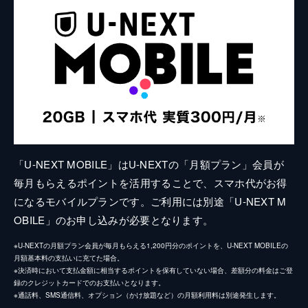
「U-NEXT MOBILE」はU-NEXTの「月額プラン」会員が
毎月もらえるポイントを活用することで、スマホ代がお得
になるモバイルプランです。ご利用には別途「U-NEXT M
OBILE」のお申し込みが必要となります。
※U-NEXTの月額プラン会員が毎月もらえる1,200円分のポイントを、U-NEXT MOBILEの
月額基本料の支払いに充てた場合。
※決済時において支払金額に相当するポイントを保有していない場合、差額分の料金はご登
録のクレジットカードでのお支払いとなります。
※通話料、SMS通信料、オプション（かけ放題など）の月額利用料は別途発生します。