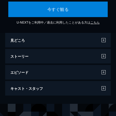
今すぐ観る
U-NEXTをご利用中／過去に利用したことがある方は
こちら
見どころ
ストーリー
エピソード
セッション
キャスト・スタッフ
107分
出演
アンドリュー・ニーマン
マイルズ・テラー
テレンス・フレッチャー
Ｊ・Ｋ・シモンズ