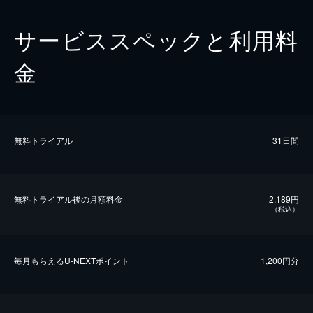
サービススペックと利用料
金
無料トライアル
31日間
無料トライアル後の⽉額料金
2,189円
（税込）
毎⽉もらえるU-NEXTポイント
1,200円分