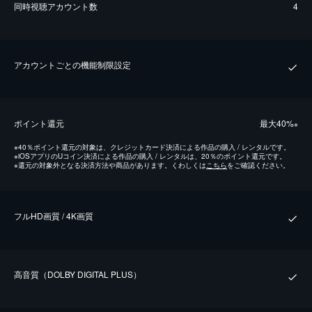
同時視聴アカウント数
4
アカウントごとの機能制限設定
ポイント還元
最⼤40%
※
※
40％ポイント還元の対象は、クレジットカード決済による作品の購入 / レンタルです。
※
iOSアプリのUコイン決済による作品の購入 / レンタルは、20％のポイント還元です。
※
還元の対象外となる決済方法や商品があります。くわしくは
こちら
をご確認ください。
フルHD画質 / 4K画質
⾼⾳質（DOLBY DIGITAL PLUS）