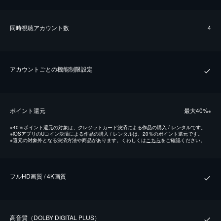
同時視聴アカウント数
4
アカウントごとの機能制限設定
ポイント還元
最⼤40%
※
※
40％ポイント還元の対象は、クレジットカード決済による作品の購入 / レンタルです。
※
iOSアプリのUコイン決済による作品の購入 / レンタルは、20％のポイント還元です。
※
還元の対象外となる決済方法や商品があります。くわしくは
こちら
をご確認ください。
フルHD画質 / 4K画質
⾼⾳質（DOLBY DIGITAL PLUS）