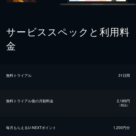
サービススペックと利用料
金
無料トライアル
31日間
無料トライアル後の⽉額料金
2,189円
（税込）
毎⽉もらえるU-NEXTポイント
1,200円分