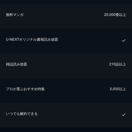
無料マンガ
20,000冊以上
U-NEXTオリジナル書籍読み放題
雑誌読み放題
210誌以上
プロが選ぶおすすめ特集
5,000以上
いつでも解約できる