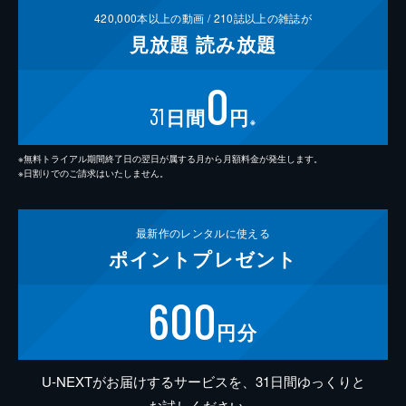
420,000
本以上の動画 /
210
誌以上の雑誌が
見放題
読み放題
0
31
日間
円
※
※無料トライアル期間終了日の翌日が属する月から月額料金が発生します。
※日割りでのご請求はいたしません。
最新作の
レンタルに使える
ポイント
プレゼント
600
円分
U-NEXTがお届けするサービスを、31日間ゆっくりと
お試しください。