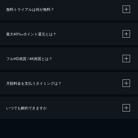
無料トライアルは何が無料？
※
最大40%
ポイント還元とは？
※
※
作品によって必要なポイントが異なります。
フルHD画質 / 4K画質とは？
月額料金を支払うタイミングは？
※
40％ポイント還元の対象は、クレジットカード決済による作品の購入 / レンタルです。
※
iOSアプリのUコイン決済による作品の購入 / レンタルは、20％のポイント還元です。
※
還元の対象外となる決済方法や商品があります。くわしくは
こちら
をご確認ください。
いつでも解約できますか