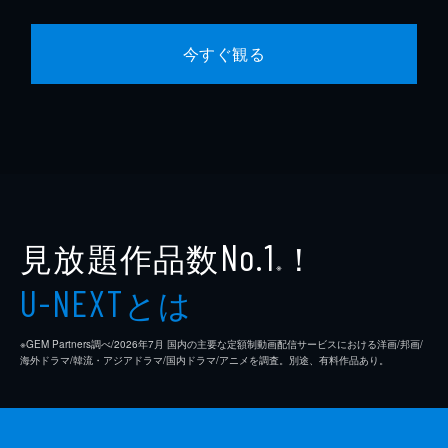
今すぐ観る
見放題作品数
！
No.1
※
とは
U-NEXT
※GEM Partners調べ/2026年7⽉ 国内の主要な定額制動画配信サービスにおける洋画/邦画/
海外ドラマ/韓流・アジアドラマ/国内ドラマ/アニメを調査。別途、有料作品あり。