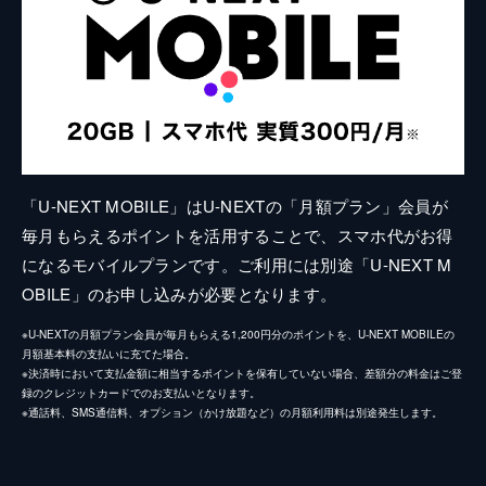
「U-NEXT MOBILE」はU-NEXTの「月額プラン」会員が
毎月もらえるポイントを活用することで、スマホ代がお得
になるモバイルプランです。ご利用には別途「U-NEXT M
OBILE」のお申し込みが必要となります。
※U-NEXTの月額プラン会員が毎月もらえる1,200円分のポイントを、U-NEXT MOBILEの
月額基本料の支払いに充てた場合。
※決済時において支払金額に相当するポイントを保有していない場合、差額分の料金はご登
録のクレジットカードでのお支払いとなります。
※通話料、SMS通信料、オプション（かけ放題など）の月額利用料は別途発生します。