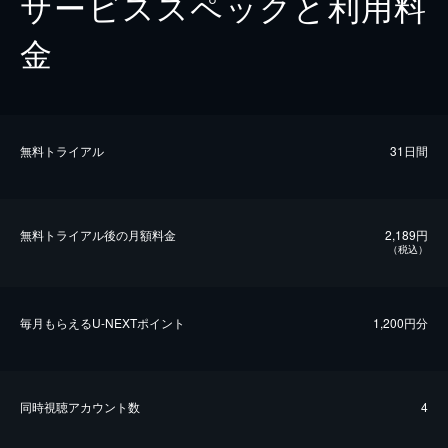
サービススペックと利用料
金
無料トライアル
31日間
無料トライアル後の⽉額料金
2,189円
（税込）
毎⽉もらえるU-NEXTポイント
1,200円分
同時視聴アカウント数
4