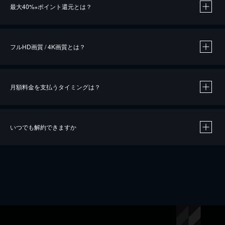
最大40%
ポイント還元とは？
※
※
作品によって必要なポイントが異なります。
フルHD画質 / 4K画質とは？
月額料金を支払うタイミングは？
※
40％ポイント還元の対象は、クレジットカード決済による作品の購入 / レンタルです。
※
iOSアプリのUコイン決済による作品の購入 / レンタルは、20％のポイント還元です。
※
還元の対象外となる決済方法や商品があります。くわしくは
こちら
をご確認ください。
いつでも解約できますか
こちら