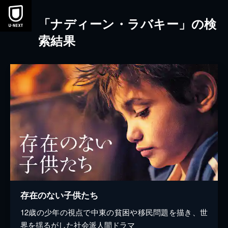
本文へスキップ
「ナディーン・ラバキー」の検
索結果
存在のない子供たち
12歳の少年の視点で中東の貧困や移民問題を描き、世
界を揺るがした社会派人間ドラマ