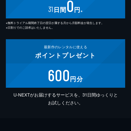
0
31
日間
円
※
※無料トライアル期間終了日の翌日が属する月から月額料金が発生します。
※日割りでのご請求はいたしません。
最新作の
レンタルに使える
ポイント
プレゼント
600
円分
U-NEXTがお届けするサービスを、31日間ゆっくりと
お試しください。