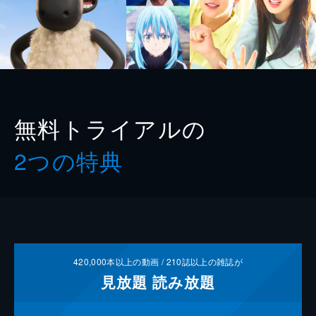
無料トライアルの
2つの特典
420,000
本以上の動画 /
210
誌以上の雑誌が
見放題
読み放題