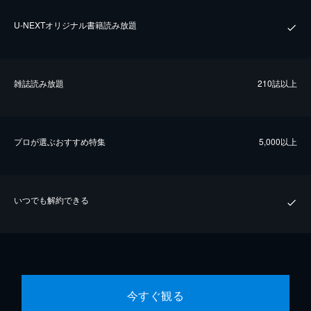
U-NEXTオリジナル書籍読み放題
雑誌読み放題
210誌以上
プロが選ぶおすすめ特集
5,000以上
いつでも解約できる
今すぐ観る