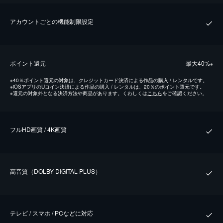
アカウントごとの機能制限設定
ポイント還元
最⼤40%
※
※
40％ポイント還元の対象は、クレジットカード決済による作品の購入 / レンタルです。
※
iOSアプリのUコイン決済による作品の購入 / レンタルは、20％のポイント還元です。
※
還元の対象外となる決済方法や商品があります。くわしくは
こちら
をご確認ください。
フルHD画質 / 4K画質
⾼⾳質（DOLBY DIGITAL PLUS）
テレビ / スマホ / PCなどに対応