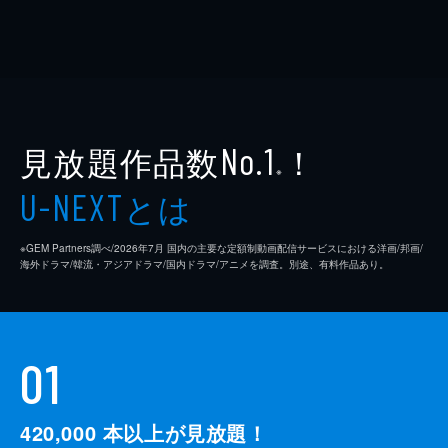
見放題作品数
！
No.1
※
とは
U-NEXT
※GEM Partners調べ/2026年7⽉ 国内の主要な定額制動画配信サービスにおける洋画/邦画/
海外ドラマ/韓流・アジアドラマ/国内ドラマ/アニメを調査。別途、有料作品あり。
01
420,000
本以上が見放題！