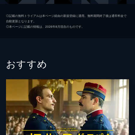
ローサ
キアラ・マストロヤンニ
◎記載の無料トライアルは本ページ経由の新規登録に適用。無料期間終了後は通常料金で
自動更新となります。
ジョン・クルーカー
ピーター・コヨーテ
◎本ページに記載の情報は、2026年8月現在のものです。
サミラ
セリ・グマシュ
ナディーン・ラバキー
チャップリンの娘
ドロレス・チャップリン
おすすめ
ユージン・チャップリン
監督
グザヴィエ・ボーヴォワ
脚本
グザヴィエ・ボーヴォワ
エチエンヌ・コマール
音楽
ミシェル・ルグラン
製作
パスカル・コシュトゥー