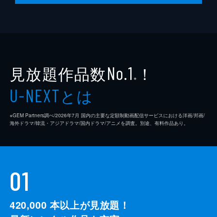
見放題作品数
！
No.1
※
とは
U-NEXT
※GEM Partners調べ/2026年7⽉ 国内の主要な定額制動画配信サービスにおける洋画/邦画/
海外ドラマ/韓流・アジアドラマ/国内ドラマ/アニメを調査。別途、有料作品あり。
01
420,000
本以上が見放題！