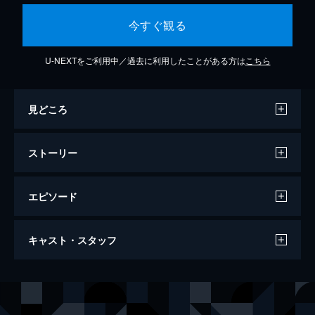
今すぐ観る
U-NEXTをご利用中／過去に利用したことがある方は
こちら
見どころ
ストーリー
エピソード
チャップリンからの贈りもの
キャスト・スタッフ
115分
出演
エディ
ブノワ・ポールヴールド
オスマン
ロシュディ・ゼム