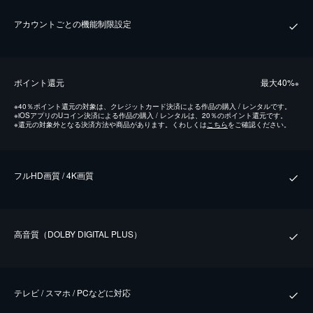
アカウントごとの機能制限設定
ポイント還元
最⼤40%
※
※
40％ポイント還元の対象は、クレジットカード決済による作品の購入 / レンタルです。
※
iOSアプリのUコイン決済による作品の購入 / レンタルは、20％のポイント還元です。
※
還元の対象外となる決済方法や商品があります。くわしくは
こちら
をご確認ください。
フルHD画質 / 4K画質
⾼⾳質（DOLBY DIGITAL PLUS）
テレビ / スマホ / PCなどに対応