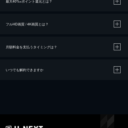
最大40%
ポイント還元とは？
※
※
作品によって必要なポイントが異なります。
フルHD画質 / 4K画質とは？
月額料金を支払うタイミングは？
※
40％ポイント還元の対象は、クレジットカード決済による作品の購入 / レンタルです。
※
iOSアプリのUコイン決済による作品の購入 / レンタルは、20％のポイント還元です。
※
還元の対象外となる決済方法や商品があります。くわしくは
こちら
をご確認ください。
いつでも解約できますか
こちら