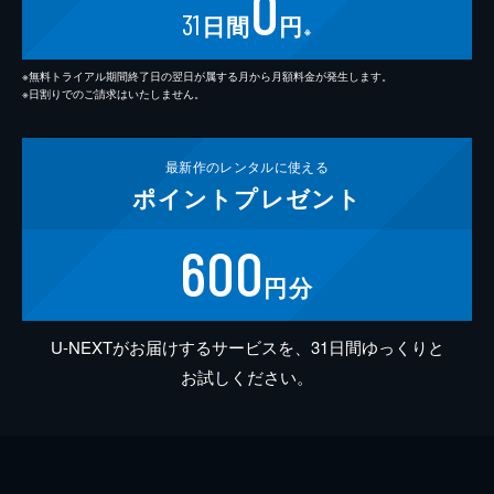
0
31
日間
円
※
※無料トライアル期間終了日の翌日が属する月から月額料金が発生します。
※日割りでのご請求はいたしません。
最新作の
レンタルに使える
ポイント
プレゼント
600
円分
U-NEXTがお届けするサービスを、31日間ゆっくりと
お試しください。