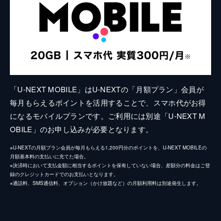
「U-NEXT MOBILE」はU-NEXTの「月額プラン」会員が
毎月もらえるポイントを活用することで、スマホ代がお得
になるモバイルプランです。ご利用には別途「U-NEXT M
OBILE」のお申し込みが必要となります。
※U-NEXTの月額プラン会員が毎月もらえる1,200円分のポイントを、U-NEXT MOBILEの
月額基本料の支払いに充てた場合。
※決済時において支払金額に相当するポイントを保有していない場合、差額分の料金はご登
録のクレジットカードでのお支払いとなります。
※通話料、SMS通信料、オプション（かけ放題など）の月額利用料は別途発生します。