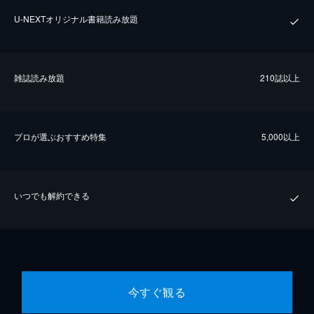
U-NEXTオリジナル書籍読み放題
雑誌読み放題
210誌以上
プロが選ぶおすすめ特集
5,000以上
いつでも解約できる
今すぐ観る