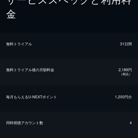
金
無料トライアル
31日間
無料トライアル後の⽉額料金
2,189円
（税込）
毎⽉もらえるU-NEXTポイント
1,200円分
同時視聴アカウント数
4