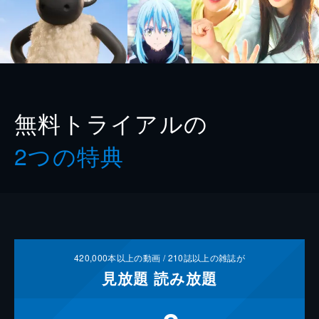
無料トライアルの
2つの特典
420,000
本以上の動画 /
210
誌以上の雑誌が
見放題
読み放題