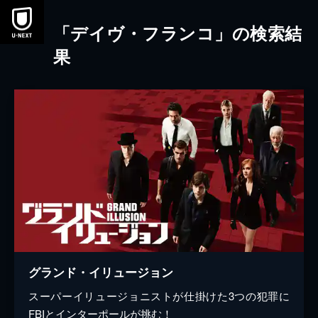
本文へスキップ
「デイヴ・フランコ」の検索結
果
グランド・イリュージョン
スーパーイリュージョニストが仕掛けた3つの犯罪に
FBIとインターポールが挑む！