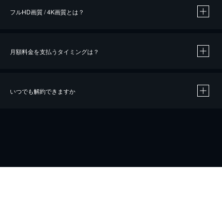
フルHD画質 / 4K画質とは？
月額料金を支払うタイミングは？
※
40％ポイント還元の対象は、クレジットカード決済による作品の購入 / レンタルです。
※
iOSアプリのUコイン決済による作品の購入 / レンタルは、20％のポイント還元です。
※
還元の対象外となる決済方法や商品があります。くわしくは
こちら
をご確認ください。
いつでも解約できますか
こちら
ホーム
会社概要
プライバシー
お問い合わせ