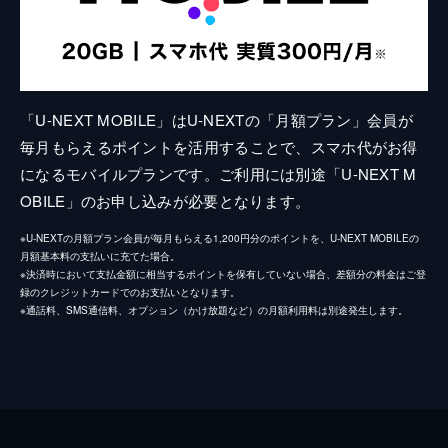
「U-NEXT MOBILE」はU-NEXTの「月額プラン」会員が
毎月もらえるポイントを活用することで、スマホ代がお得
になるモバイルプランです。ご利用には別途「U-NEXT M
OBILE」のお申し込みが必要となります。
※U-NEXTの月額プラン会員が毎月もらえる1,200円分のポイントを、U-NEXT MOBILEの
月額基本料の支払いに充てた場合。
※決済時において支払金額に相当するポイントを保有していない場合、差額分の料金はご登
録のクレジットカードでのお支払いとなります。
※通話料、SMS通信料、オプション（かけ放題など）の月額利用料は別途発生します。