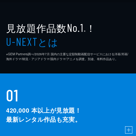
見放題作品数
！
No.1
※
とは
U-NEXT
※GEM Partners調べ/2026年7⽉ 国内の主要な定額制動画配信サービスにおける洋画/邦画/
海外ドラマ/韓流・アジアドラマ/国内ドラマ/アニメを調査。別途、有料作品あり。
01
420,000
本以上が見放題！
最新レンタル作品も充実。