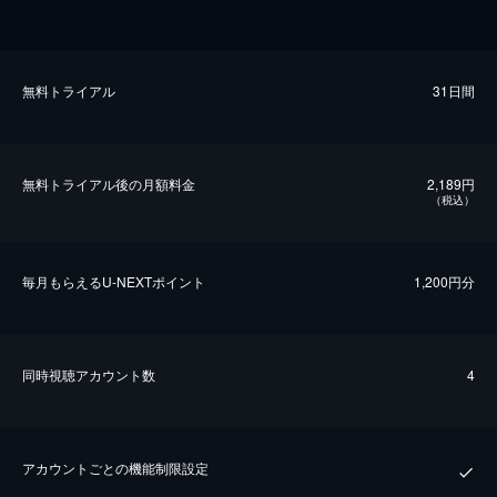
無料トライアル
31日間
無料トライアル後の⽉額料金
2,189円
（税込）
毎⽉もらえるU-NEXTポイント
1,200円分
同時視聴アカウント数
4
アカウントごとの機能制限設定