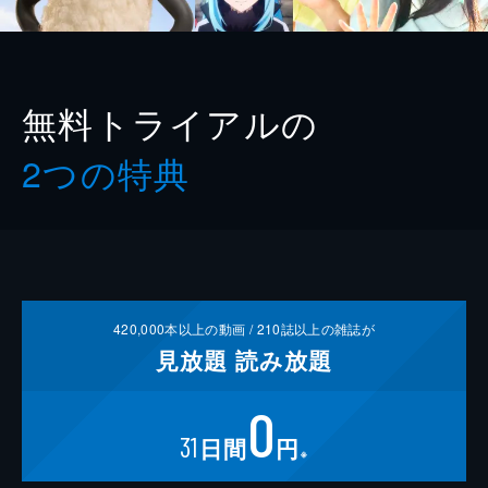
無料トライアルの
2つの特典
420,000
本以上の動画 /
210
誌以上の雑誌が
見放題
読み放題
0
31
日間
円
※