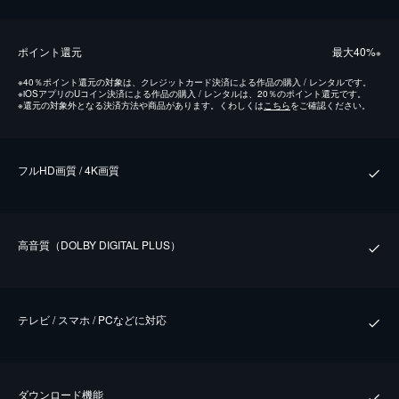
ポイント還元
最⼤40%
※
※
40％ポイント還元の対象は、クレジットカード決済による作品の購入 / レンタルです。
※
iOSアプリのUコイン決済による作品の購入 / レンタルは、20％のポイント還元です。
※
還元の対象外となる決済方法や商品があります。くわしくは
こちら
をご確認ください。
フルHD画質 / 4K画質
⾼⾳質（DOLBY DIGITAL PLUS）
テレビ / スマホ / PCなどに対応
ダウンロード機能