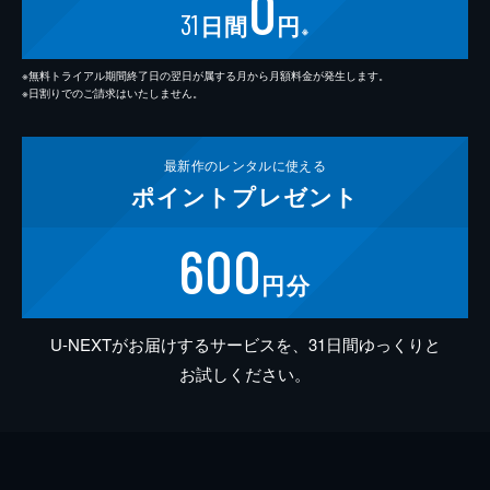
0
31
日間
円
※
※無料トライアル期間終了日の翌日が属する月から月額料金が発生します。
※日割りでのご請求はいたしません。
最新作の
レンタルに使える
ポイント
プレゼント
600
円分
U-NEXTがお届けするサービスを、31日間ゆっくりと
お試しください。