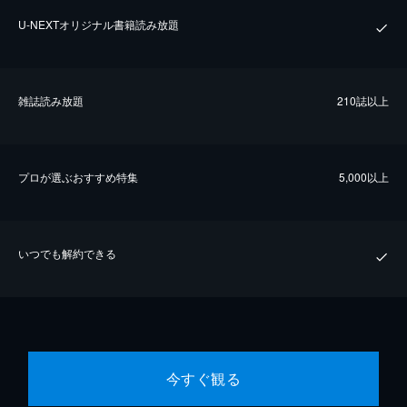
U-NEXTオリジナル書籍読み放題
雑誌読み放題
210誌以上
プロが選ぶおすすめ特集
5,000以上
いつでも解約できる
今すぐ観る