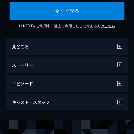
今すぐ観る
U-NEXTをご利用中／過去に利用したことがある方は
こちら
見どころ
ストーリー
エピソード
ネイバーズ２
キャスト・スタッフ
92分
出演
マック
セス・ローゲン
テディ
ザック・エフロン