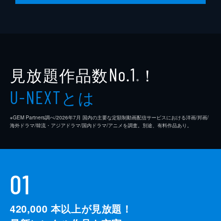
見放題作品数
！
No.1
※
とは
U-NEXT
※GEM Partners調べ/2026年7⽉ 国内の主要な定額制動画配信サービスにおける洋画/邦画/
海外ドラマ/韓流・アジアドラマ/国内ドラマ/アニメを調査。別途、有料作品あり。
01
420,000
本以上が見放題！