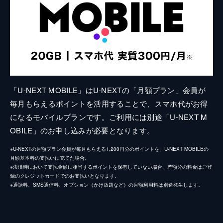
「U-NEXT MOBILE」はU-NEXTの「月額プラン」会員が
毎月もらえるポイントを活用することで、スマホ代がお得
になるモバイルプランです。ご利用には別途「U-NEXT M
OBILE」のお申し込みが必要となります。
※U-NEXTの月額プラン会員が毎月もらえる1,200円分のポイントを、U-NEXT MOBILEの
月額基本料の支払いに充てた場合。
※決済時において支払金額に相当するポイントを保有していない場合、差額分の料金はご登
録のクレジットカードでのお支払いとなります。
※通話料、SMS通信料、オプション（かけ放題など）の月額利用料は別途発生します。