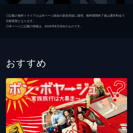
ケリー
ローズ・バーン
◎記載の無料トライアルは本ページ経由の新規登録に適用。無料期間終了後は通常料金で
自動更新となります。
シェルビー
クロエ・グレース・モレッツ
◎本ページに記載の情報は、2026年8月現在のものです。
ピート
デイヴ・フランコ
ジミー
アイク・バリンホルツ
カーシー・クレモンズ
おすすめ
ジェロッド・カーマイケル
クリストファー・ミンツ＝プラッセ
ビーニー・フェルドスタイン
クララ・マメット
セレーナ・ゴメス
ハンニバル・バレス