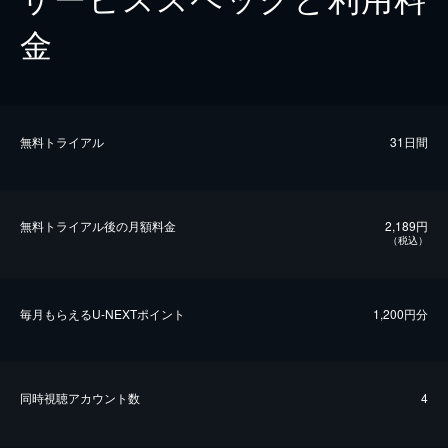
金
無料トライアル
31日間
無料トライアル後の⽉額料金
2,189円
（税込）
毎⽉もらえるU-NEXTポイント
1,200円分
同時視聴アカウント数
4