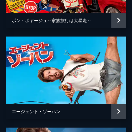
カーラ・ギャロ
リサ・クドロー
ボン・ボヤージュ～家族旅行は大暴走～
リズ・カッコウスキー
ブライアン・ハスキー
シアラ・ブラヴォ
ビリー・アイクナー
オークワフィナ
監督
ニコラス・ストーラー
脚本
アンドリュー・ジェイ・コーエン
ブレンダン・オブライエン
エージェント・ゾーハン
ニコラス・ストーラー
エヴァン・ゴールドバーグ