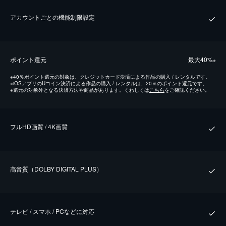
アカウントごとの機能制限設定
ポイント還元
最⼤40%
※
※
40％ポイント還元の対象は、クレジットカード決済による作品の購入 / レンタルです。
※
iOSアプリのUコイン決済による作品の購入 / レンタルは、20％のポイント還元です。
※
還元の対象外となる決済方法や商品があります。くわしくは
こちら
をご確認ください。
フルHD画質 / 4K画質
⾼⾳質（DOLBY DIGITAL PLUS）
テレビ / スマホ / PCなどに対応