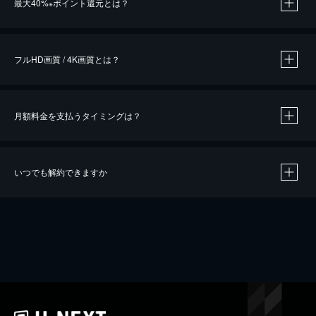
最大40%
ポイント還元とは？
※
※
作品によって必要なポイントが異なります。
フルHD画質 / 4K画質とは？
月額料金を支払うタイミングは？
※
40％ポイント還元の対象は、クレジットカード決済による作品の購入 / レンタルです。
※
iOSアプリのUコイン決済による作品の購入 / レンタルは、20％のポイント還元です。
※
還元の対象外となる決済方法や商品があります。くわしくは
こちら
をご確認ください。
いつでも解約できますか
こちら