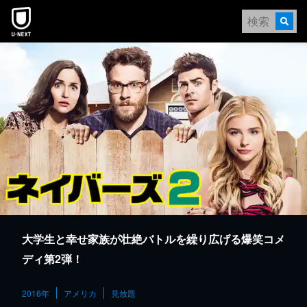
本文へスキップ
大学生と幸せ家族が壮絶バトルを繰り広げる爆笑コメ
ディ第2弾！
2016年
アメリカ
見放題