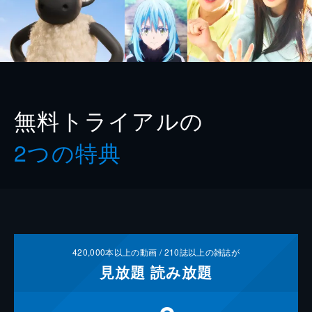
無料トライアルの
2つの特典
420,000
本以上の動画 /
210
誌以上の雑誌が
見放題
読み放題