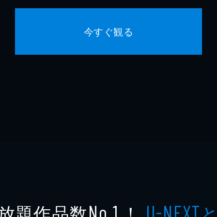
今すぐ観る
放題作品数
！
No.1
U-NEXT