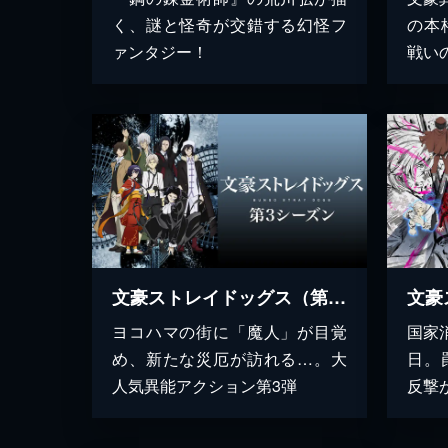
く、謎と怪奇が交錯する幻怪フ
の本
ァンタジー！
戦い
文豪ストレイドッグス（第3シーズン）
ヨコハマの街に「魔人」が目覚
国家
め、新たな災厄が訪れる…。大
日。
人気異能アクション第3弾
反撃