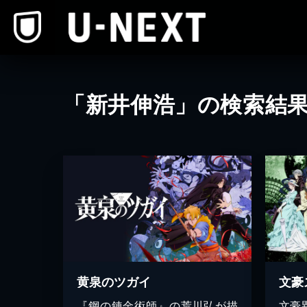
本文へスキップ
「新井伸浩」の検索結
黄泉のツガイ
『鋼の錬金術師』の荒川弘が描
文豪