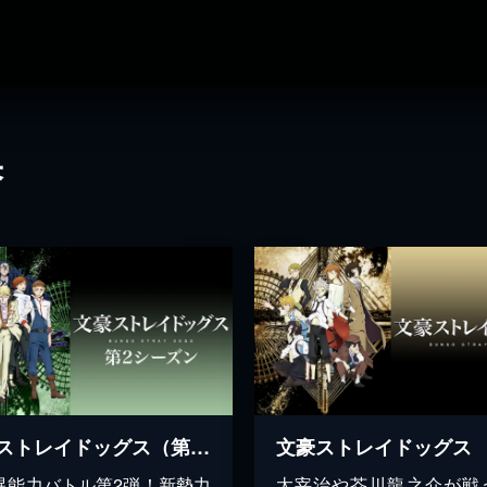
果
文豪ストレイドッグス（第2シーズン）
文豪ストレイドッグス
異能力バトル第2弾！新勢力
太宰治や芥川龍之介が戦う