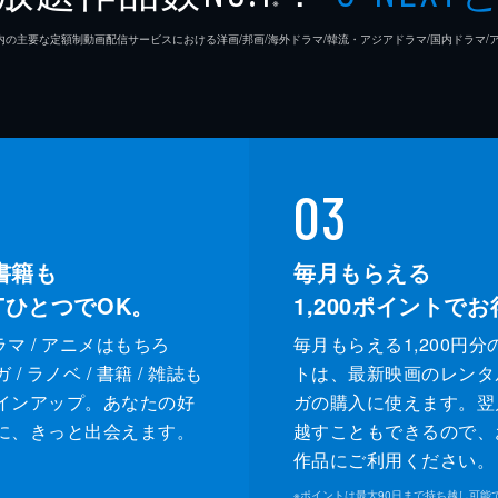
※
26年7⽉ 国内の主要な定額制動画配信サービスにおける洋画/邦画/海外ドラマ/韓流・アジアドラマ/国内ドラ
03
書籍も
毎月もらえる
XTひとつでOK。
1,200
ポイントでお
ドラマ / アニメはもちろ
毎月もらえる1,200円分
/ ラノベ / 書籍 / 雑誌も
トは、最新映画のレンタ
インアップ。あなたの好
ガの購入に使えます。翌
に、きっと出会えます。
越すこともできるので、
作品にご利用ください。
※
ポイントは最大90日まで持ち越し可能