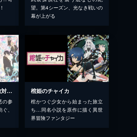
！
望。第4シーズン、光なき戦いの
幕が上がる
かつて魔法少女と悪は敵対していた。
棺姫のチャイカ
悪の参
棺かつぐ少女から始まった旅立
紡ぐ、
ち…同名小説を原作に描く異世
界冒険ファンタジー