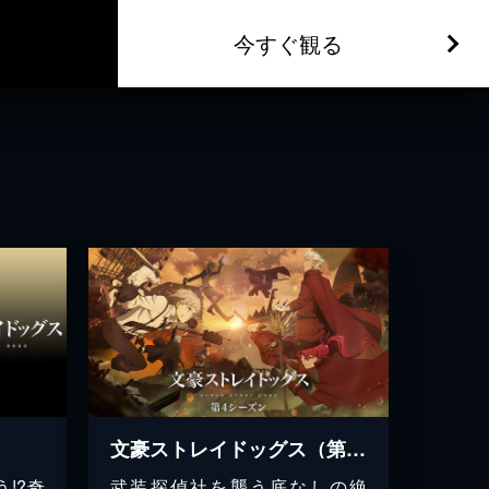
今すぐ観る
文豪ストレイドッグス（第4シーズン）
!?奇
武装探偵社を襲う底なしの絶