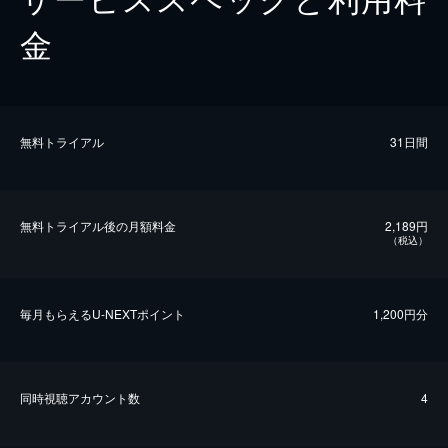
金
無料トライアル
31日間
無料トライアル後の⽉額料金
2,189円
（税込）
毎⽉もらえるU-NEXTポイント
1,200円分
同時視聴アカウント数
4