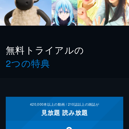
無料トライアルの
2つの特典
420,000
本以上の動画 /
210
誌以上の雑誌が
見放題
読み放題