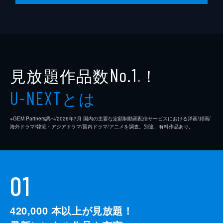
見放題作品数
！
No.1
※
とは
U-NEXT
※GEM Partners調べ/2026年7⽉ 国内の主要な定額制動画配信サービスにおける洋画/邦画/
海外ドラマ/韓流・アジアドラマ/国内ドラマ/アニメを調査。別途、有料作品あり。
01
420,000
本以上が見放題！