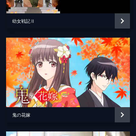
黒谷ハルオ
浦和希
人気のない倉庫街にはジン・ハルオ・アキオ
とツガイたちがいた。術中にはまり囚われて
黒谷アキオ
綿貫竜之介
しまうユルだったが、左右様との独特な信頼
幼女戦記Ⅱ
立川マコト
近藤玲奈
関係と連携で激戦を切り抜ける。
24分
左
本田貴子
第六話 影森家と謎の襲撃者
影森屋敷の外では、ユルとアサを狙う不穏な
右
小山力也
影が忍び寄っていた。突然の爆発音、見知ら
ガブリエル／虎鉄／二狼／誠／愛／陰陽／みどりさん／赤井さん／ホワイト／ベタ／えっさ・ほいさ／エンブレイス／ウィスパー／レディー／ジェントルマン
村瀬歩
ぬツガイの気配......新たな敵襲に、ユルと影
森家は共闘の構えで――
オシラサマ
早見沙織
24分
うさちゃん／カメちゃん
松田カミリ
第七話 アサと『解』
ユルに眼帯をした右目について尋ねられ、
田寺ケン
藤原夏海
「兄様には嘘をつきたくない」と言うアサは
過去を語り始める。自分は一度死んでいる、
影森ヒカル
山口勝平
東村の刺客に殺されたのだと――
鬼の花嫁
24分
黒谷ナツキ
嶋村侑
第八話 疑念と確信
黒谷フユキ
藤井隼
当主のゴンゾウから影森家に来ることを提案