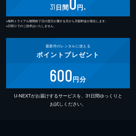
0
31
日間
円
※
※無料トライアル期間終了日の翌日が属する月から月額料金が発生します。
※日割りでのご請求はいたしません。
最新作の
レンタルに使える
ポイント
プレゼント
600
円分
U-NEXTがお届けするサービスを、31日間ゆっくりと
お試しください。