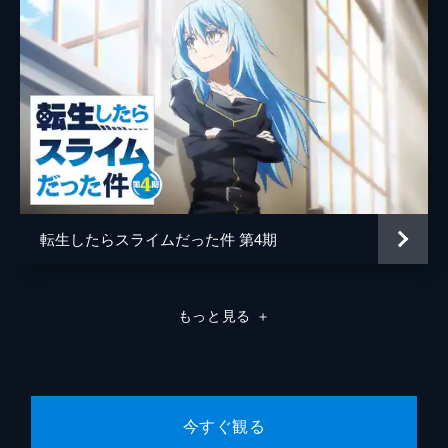
されるが、ユルは即座に断る。そして、自ら
新郷ハヤト
佐藤せつじ
の命を狙い、力を利用しようとする者たち
手長
真山亜子
へ、ある宣言をするのだった。
24分
足長
千葉繁
第九話 抱擁と囁き（エンブレイスとウィ
スパー）
監督
安藤真裕
気を塞ぐユルを見かねたデラによって、社会
キャラクターデザイン
新井伸浩
勉強として観光に連れまわされるユルと左右
様。その一方で、影森屋敷では、侵入者たち
原作
荒川弘
への尋問が開始されていて――
転生したらスライムだった件 第4期
24分
音楽
末廣健一郎
第十話 手長と足長
総作画監督
新井伸浩
何者かにつけられている気配を感じるユルと
デラ。尾行を撒くため田寺家のマヨイガに入
もっと見る
＋
アニメーション制作
ボンズフィルム
る一行の前に現れたのは、「手長足長」とい
う人を喰らうツガイだった。
24分
今すぐ観る