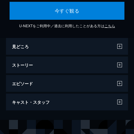
今すぐ観る
U-NEXTをご利用中／過去に利用したことがある方は
こちら
見どころ
ストーリー
エピソード
第一話 アサとユル
キャスト・スタッフ
山奥に暮らす狩人の少年・ユルは、双子の
妹・アサや村人たちと共に慎ましく日々を過
ごしていた。しかし、平穏な日常を切り裂
声の出演
ユル
小野賢章
く“竜の鳴き声”が空に響いて――
アサ
宮本侑芽
24分