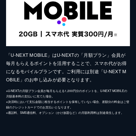
「U-NEXT MOBILE」はU-NEXTの「月額プラン」会員が
毎月もらえるポイントを活用することで、スマホ代がお得
になるモバイルプランです。ご利用には別途「U-NEXT M
OBILE」のお申し込みが必要となります。
※U-NEXTの月額プラン会員が毎月もらえる1,200円分のポイントを、U-NEXT MOBILEの
月額基本料の支払いに充てた場合。
※決済時において支払金額に相当するポイントを保有していない場合、差額分の料金はご登
録のクレジットカードでのお支払いとなります。
※通話料、SMS通信料、オプション（かけ放題など）の月額利用料は別途発生します。