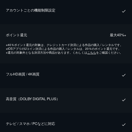
アカウントごとの機能制限設定
ポイント還元
最⼤40%
※
※
40％ポイント還元の対象は、クレジットカード決済による作品の購入 / レンタルです。
※
iOSアプリのUコイン決済による作品の購入 / レンタルは、20％のポイント還元です。
※
還元の対象外となる決済方法や商品があります。くわしくは
こちら
をご確認ください。
フルHD画質 / 4K画質
⾼⾳質（DOLBY DIGITAL PLUS）
テレビ / スマホ / PCなどに対応