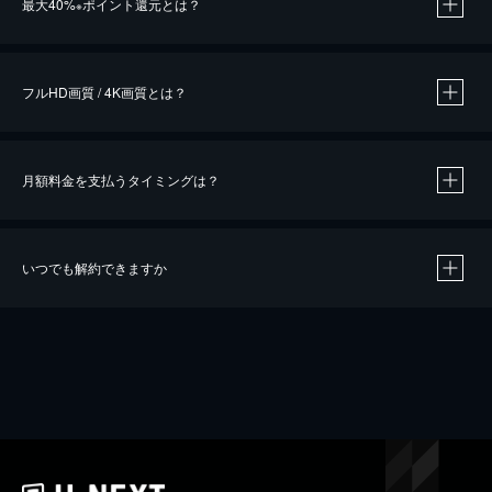
最大40%
ポイント還元とは？
※
※
作品によって必要なポイントが異なります。
フルHD画質 / 4K画質とは？
月額料金を支払うタイミングは？
※
40％ポイント還元の対象は、クレジットカード決済による作品の購入 / レンタルです。
※
iOSアプリのUコイン決済による作品の購入 / レンタルは、20％のポイント還元です。
※
還元の対象外となる決済方法や商品があります。くわしくは
こちら
をご確認ください。
いつでも解約できますか
こちら