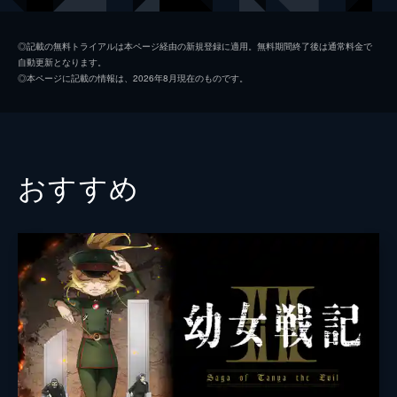
第二話 右と左
田寺リュウ
中村悠一
“番小者”のデラに導かれ、わけも分からぬま
◎記載の無料トライアルは本ページ経由の新規登録に適用。無料期間終了後は通常料金で
自動更新となります。
ま東村の守り神でもあるツガイ「左右様」を
ガブちゃん
久野美咲
◎本ページに記載の情報は、2026年8月現在のものです。
呼び起こしたユルは、契約により左右様を従
段野ハナ
島袋美由利
え、襲撃者に弓矢を向ける。
24分
影森ジン
諏訪部順一
第三話 デラとハナ
影森アスマ
石田彰
襲撃者の狙いはユル――混乱しつつも、村の
おすすめ
被害をこれ以上拡げないためにデラと共に村
与謝野イワン
三木眞一郎
を脱出したユルは、デラと組んで番小者をし
ているハナと合流する。
ミネ
内田夕夜
24分
ナギサ
大西沙織
第四話 ジンとユル
「アサを捜し出して両親のもとへ案内させ
ダンジ
逢坂良太
る」という目的を密かに左右様と共有するユ
ル。アサの血のにおいを頼りに、ユルと左右
ヤマハ
有馬瑞香
様は捜索を開始する。
影森ゴンゾウ
岩崎ひろし
24分
第五話 兎と亀