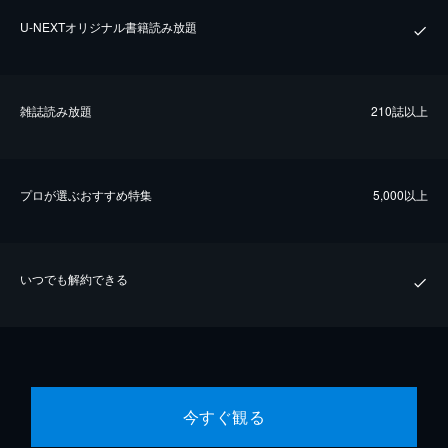
U-NEXTオリジナル書籍読み放題
雑誌読み放題
210誌以上
プロが選ぶおすすめ特集
5,000以上
いつでも解約できる
今すぐ観る