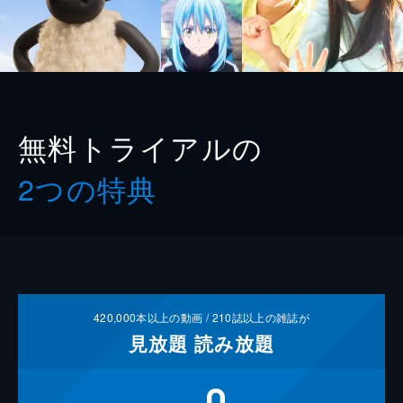
無料トライアルの
2つの特典
420,000
本以上の動画 /
210
誌以上の雑誌が
見放題
読み放題