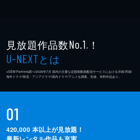
見放題作品数
！
No.1
※
とは
U-NEXT
※GEM Partners調べ/2026年7⽉ 国内の主要な定額制動画配信サービスにおける洋画/邦画/
海外ドラマ/韓流・アジアドラマ/国内ドラマ/アニメを調査。別途、有料作品あり。
01
420,000
本以上が見放題！
最新レンタル作品も充実。