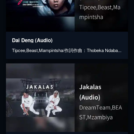
Dai Deng (Audio)
Tipcee,Beast,Mampintsha/作詞作曲：Thobeka Ndaba...