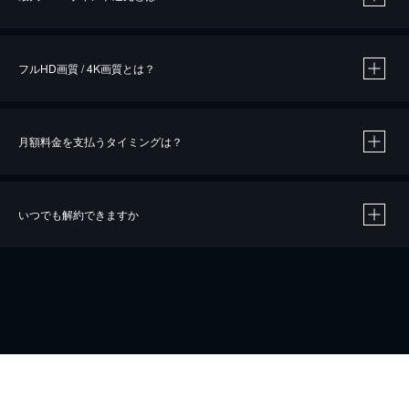
※
作品によって必要なポイントが異なります。
フルHD画質 / 4K画質とは？
月額料金を支払うタイミングは？
※
40％ポイント還元の対象は、クレジットカード決済による作品の購入 / レンタルです。
※
iOSアプリのUコイン決済による作品の購入 / レンタルは、20％のポイント還元です。
※
還元の対象外となる決済方法や商品があります。くわしくは
こちら
をご確認ください。
いつでも解約できますか
こちら