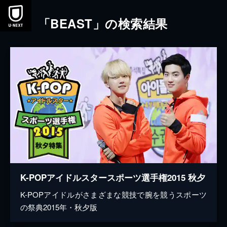
本文へスキップ
「BEAST」の検索結果
K-POPアイドルスタースポーツ選手権2015 秋夕
K-POPアイドルがさまざまな競技で腕を競うスポーツ
の祭典2015年・秋夕版