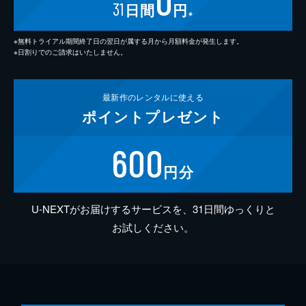
0
31
日間
円
※
※無料トライアル期間終了日の翌日が属する月から月額料金が発生します。
※日割りでのご請求はいたしません。
最新作の
レンタルに使える
ポイント
プレゼント
600
円分
U-NEXTがお届けするサービスを、31日間ゆっくりと
お試しください。