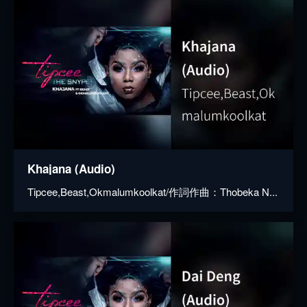
Khajana (Audio)
Tipcee,Beast,Okmalumkoolkat/作詞作曲：Thobeka N...