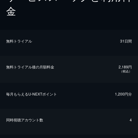
金
無料トライアル
31日間
無料トライアル後の⽉額料金
2,189円
（税込）
毎⽉もらえるU-NEXTポイント
1,200円分
同時視聴アカウント数
4