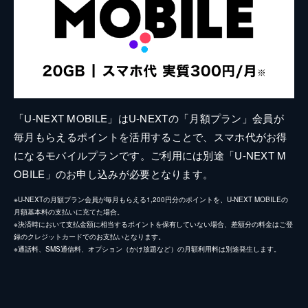
「U-NEXT MOBILE」はU-NEXTの「月額プラン」会員が
毎月もらえるポイントを活用することで、スマホ代がお得
になるモバイルプランです。ご利用には別途「U-NEXT M
OBILE」のお申し込みが必要となります。
※U-NEXTの月額プラン会員が毎月もらえる1,200円分のポイントを、U-NEXT MOBILEの
月額基本料の支払いに充てた場合。
※決済時において支払金額に相当するポイントを保有していない場合、差額分の料金はご登
録のクレジットカードでのお支払いとなります。
※通話料、SMS通信料、オプション（かけ放題など）の月額利用料は別途発生します。