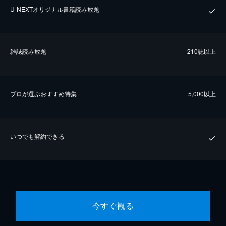
U-NEXTオリジナル書籍読み放題
雑誌読み放題
210誌以上
プロが選ぶおすすめ特集
5,000以上
いつでも解約できる
今すぐ観る