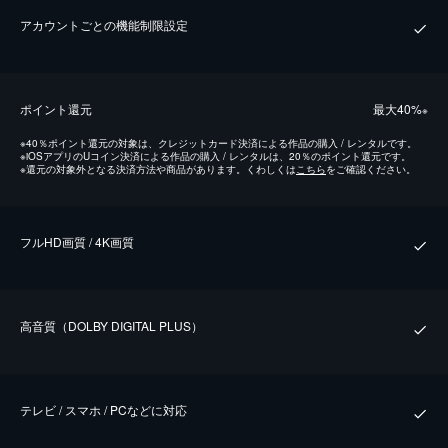
アカウントごとの機能制限設定
ポイント還元
最⼤40%
※
※
40％ポイント還元の対象は、クレジットカード決済による作品の購入 / レンタルです。
※
iOSアプリのUコイン決済による作品の購入 / レンタルは、20％のポイント還元です。
※
還元の対象外となる決済方法や商品があります。くわしくは
こちら
をご確認ください。
フルHD画質 / 4K画質
⾼⾳質（DOLBY DIGITAL PLUS）
テレビ / スマホ / PCなどに対応