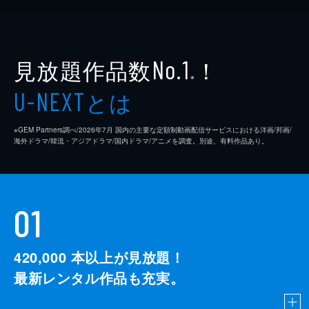
見放題作品数
！
No.1
※
とは
U-NEXT
※GEM Partners調べ/2026年7⽉ 国内の主要な定額制動画配信サービスにおける洋画/邦画/
海外ドラマ/韓流・アジアドラマ/国内ドラマ/アニメを調査。別途、有料作品あり。
01
420,000
本以上が見放題！
最新レンタル作品も充実。