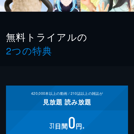
無料トライアルの
2つの特典
420,000
本以上の動画 /
210
誌以上の雑誌が
見放題
読み放題
0
31
日間
円
※