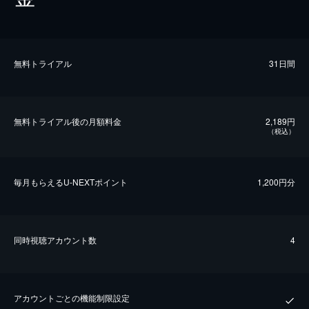
無料トライアル
31日間
無料トライアル後の⽉額料金
2,189円
（税込）
毎⽉もらえるU-NEXTポイント
1,200円分
同時視聴アカウント数
4
アカウントごとの機能制限設定