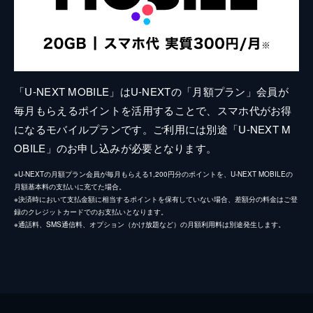
「U-NEXT MOBILE」はU-NEXTの「月額プラン」会員が
毎月もらえるポイントを活用することで、スマホ代がお得
になるモバイルプランです。ご利用には別途「U-NEXT M
OBILE」のお申し込みが必要となります。
※U-NEXTの月額プラン会員が毎月もらえる1,200円分のポイントを、U-NEXT MOBILEの
月額基本料の支払いに充てた場合。
※決済時において支払金額に相当するポイントを保有していない場合、差額分の料金はご登
録のクレジットカードでのお支払いとなります。
※通話料、SMS通信料、オプション（かけ放題など）の月額利用料は別途発生します。