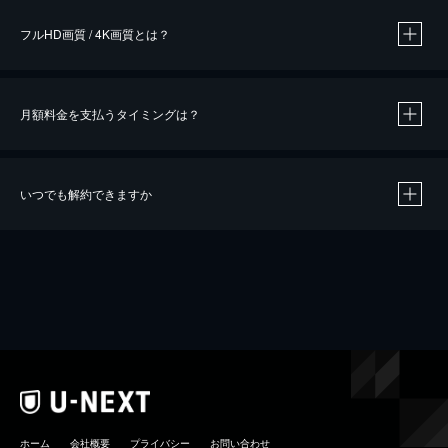
フルHD画質 / 4K画質とは？
月額料金を支払うタイミングは？
※
40％ポイント還元の対象は、クレジットカード決済による作品の購入 / レンタルです。
※
iOSアプリのUコイン決済による作品の購入 / レンタルは、20％のポイント還元です。
※
還元の対象外となる決済方法や商品があります。くわしくは
こちら
をご確認ください。
いつでも解約できますか
こちら
ホーム
会社概要
プライバシー
お問い合わせ