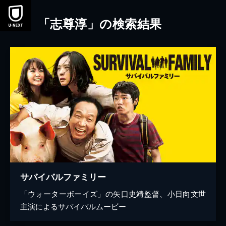
本文へスキップ
「志尊淳」の検索結果
サバイバルファミリー
「ウォーターボーイズ」の矢口史靖監督、小日向文世
主演によるサバイバルムービー