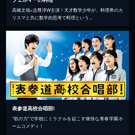
高橋文哉×志尊淳W主演！天才数学少年が、料理界のカ
リスマと共に数学的思考で料理という...
表参道高校合唱部!
“歌の力”で学校にミラクルを起こす痛快な青春学園ホ
ームコメディ！