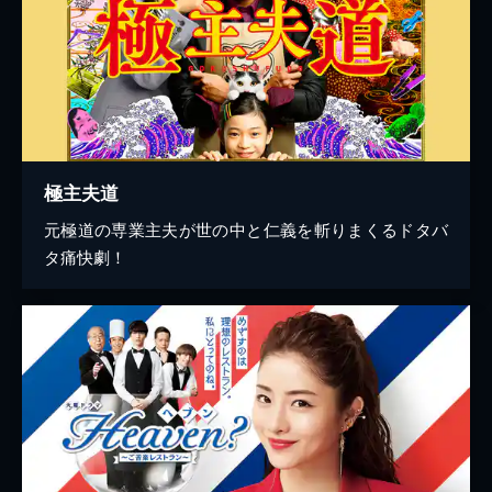
極主夫道
元極道の専業主夫が世の中と仁義を斬りまくるドタバ
タ痛快劇！