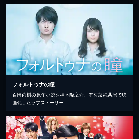
フォルトゥナの瞳
百田尚樹の原作小説を神木隆之介、有村架純共演で映
画化したラブストーリー