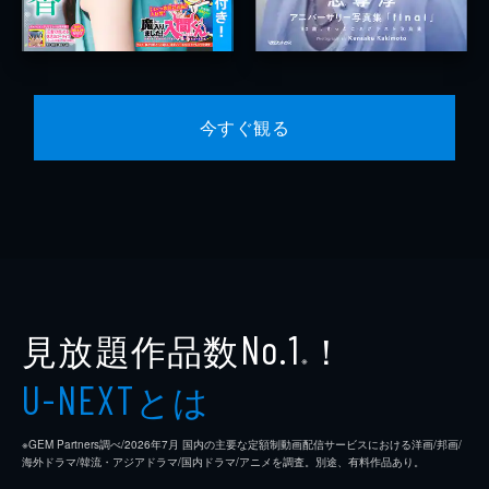
今すぐ観る
見放題作品数
！
No.1
※
とは
U-NEXT
※GEM Partners調べ/2026年7⽉ 国内の主要な定額制動画配信サービスにおける洋画/邦画/
海外ドラマ/韓流・アジアドラマ/国内ドラマ/アニメを調査。別途、有料作品あり。