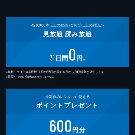
420,000
本以上の動画 /
210
誌以上の雑誌が
見放題
読み放題
0
31
日間
円
※
※無料トライアル期間終了日の翌日が属する月から月額料金が発生します。
※日割りでのご請求はいたしません。
最新作の
レンタルに使える
ポイント
プレゼント
600
円分