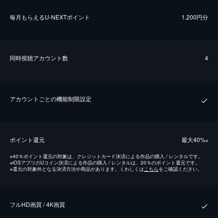
毎⽉もらえるU-NEXTポイント
1,200円分
同時視聴アカウント数
4
アカウントごとの機能制限設定
ポイント還元
最⼤40%
※
※
40％ポイント還元の対象は、クレジットカード決済による作品の購入 / レンタルです。
※
iOSアプリのUコイン決済による作品の購入 / レンタルは、20％のポイント還元です。
※
還元の対象外となる決済方法や商品があります。くわしくは
こちら
をご確認ください。
フルHD画質 / 4K画質