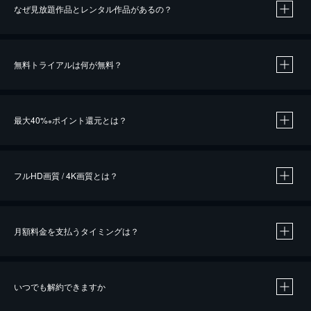
なぜ見放題作品とレンタル作品があるの？
無料トライアルは何が無料？
※
最大40%
ポイント還元とは？
※
※
作品によって必要なポイントが異なります。
フルHD画質 / 4K画質とは？
月額料金を支払うタイミングは？
※
40％ポイント還元の対象は、クレジットカード決済による作品の購入 / レンタルです。
※
iOSアプリのUコイン決済による作品の購入 / レンタルは、20％のポイント還元です。
※
還元の対象外となる決済方法や商品があります。くわしくは
こちら
をご確認ください。
いつでも解約できますか