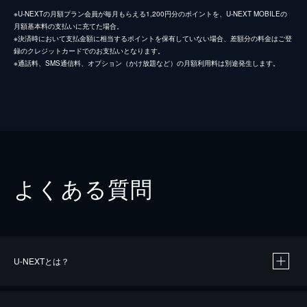
※U-NEXTの月額プラン会員が毎月もらえる1,200円分のポイントを、U-NEXT MOBILEの
月額基本料の支払いに充てた場合。
※決済時において支払金額に相当するポイントを保有していない場合、差額分の料金はご登
録のクレジットカードでのお支払いとなります。
※通話料、SMS通信料、オプション（かけ放題など）の月額利用料は別途発生します。
よくある質問
U-NEXTとは？