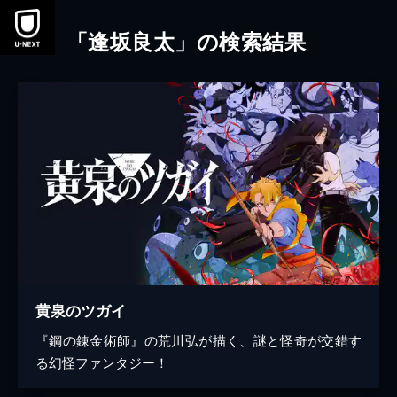
本文へスキップ
「逢坂良太」の検索結果
黄泉のツガイ
『鋼の錬金術師』の荒川弘が描く、謎と怪奇が交錯す
る幻怪ファンタジー！