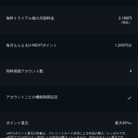
無料トライアル後の⽉額料金
2,189円
（税込）
毎⽉もらえるU-NEXTポイント
1,200円分
同時視聴アカウント数
4
アカウントごとの機能制限設定
ポイント還元
最⼤40%
※
※
40％ポイント還元の対象は、クレジットカード決済による作品の購入 / レンタルです。
※
iOSアプリのUコイン決済による作品の購入 / レンタルは、20％のポイント還元です。