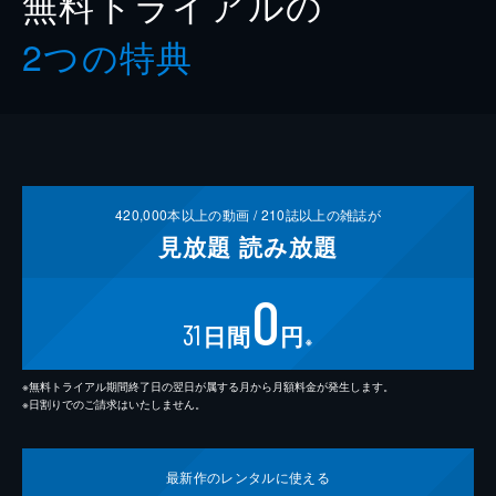
無料トライアルの
2つの特典
420,000
本以上の動画 /
210
誌以上の雑誌が
見放題
読み放題
0
31
日間
円
※
※無料トライアル期間終了日の翌日が属する月から月額料金が発生します。
※日割りでのご請求はいたしません。
最新作の
レンタルに使える