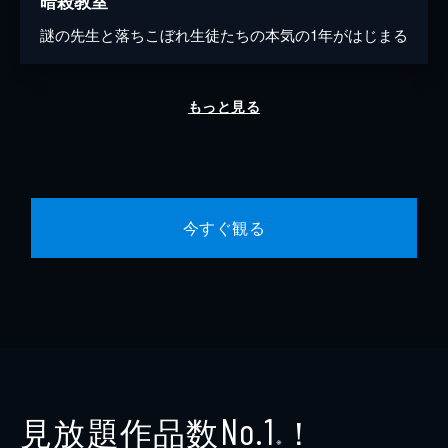
暗殺教室
謎の先生と落ちこぼれ生徒たちの本気の1年がはじまる
もっと見る
今すぐ観る
見放題作品数
！
No.1
※