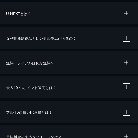
U-NEXTとは？
なぜ見放題作品とレンタル作品があるの？
無料トライアルは何が無料？
※
最大40%
ポイント還元とは？
※
※
作品によって必要なポイントが異なります。
フルHD画質 / 4K画質とは？
月額料金を支払うタイミングは？
※
40％ポイント還元の対象は、クレジットカード決済による作品の購入 / レンタルです。