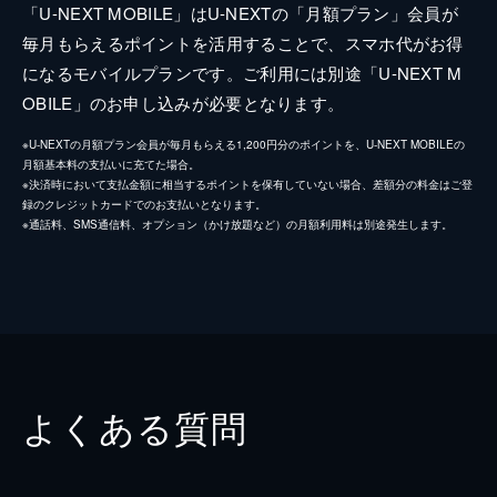
「U-NEXT MOBILE」はU-NEXTの「月額プラン」会員が
毎月もらえるポイントを活用することで、スマホ代がお得
になるモバイルプランです。ご利用には別途「U-NEXT M
OBILE」のお申し込みが必要となります。
※U-NEXTの月額プラン会員が毎月もらえる1,200円分のポイントを、U-NEXT MOBILEの
月額基本料の支払いに充てた場合。
※決済時において支払金額に相当するポイントを保有していない場合、差額分の料金はご登
録のクレジットカードでのお支払いとなります。
※通話料、SMS通信料、オプション（かけ放題など）の月額利用料は別途発生します。
よくある質問