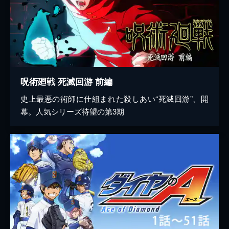
呪術廻戦 死滅回游 前編
史上最悪の術師に仕組まれた殺しあい“死滅回游”、開
幕。人気シリーズ待望の第3期