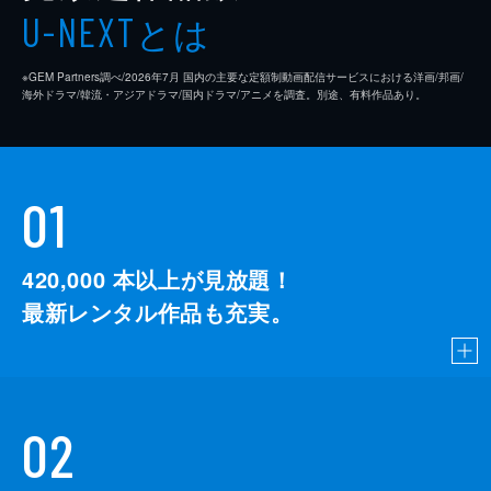
とは
U-NEXT
※GEM Partners調べ/2026年7⽉ 国内の主要な定額制動画配信サービスにおける洋画/邦画/
海外ドラマ/韓流・アジアドラマ/国内ドラマ/アニメを調査。別途、有料作品あり。
01
420,000
本以上が見放題！
最新レンタル作品も充実。
02