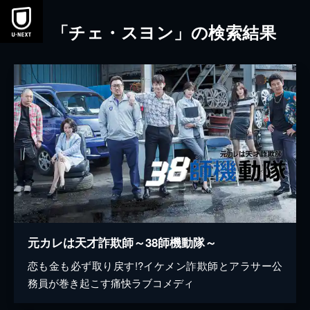
本文へスキップ
「チェ・スヨン」の検索結果
元カレは天才詐欺師～38師機動隊～
恋も金も必ず取り戻す!?イケメン詐欺師とアラサー公
務員が巻き起こす痛快ラブコメディ