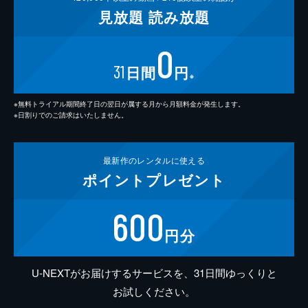
見放題
読み放題
0
31
日間
円
※
※無料トライアル期間終了日の翌日が属する月から月額料金が発生します。
※日割りでのご請求はいたしません。
最新作の
レンタルに使える
ポイント
プレゼント
600
円分
U-NEXTがお届けするサービスを、31日間ゆっくりと
お試しください。