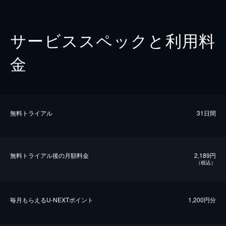
サービススペックと利用料
金
無料トライアル
31日間
無料トライアル後の⽉額料金
2,189円
（税込）
毎⽉もらえるU-NEXTポイント
1,200円分