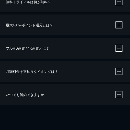
無料トライアルは何が無料？
※
最大40%
ポイント還元とは？
※
※
作品によって必要なポイントが異なります。
フルHD画質 / 4K画質とは？
月額料金を支払うタイミングは？
※
40％ポイント還元の対象は、クレジットカード決済による作品の購入 / レンタルです。
※
iOSアプリのUコイン決済による作品の購入 / レンタルは、20％のポイント還元です。
※
還元の対象外となる決済方法や商品があります。くわしくは
こちら
をご確認ください。
いつでも解約できますか