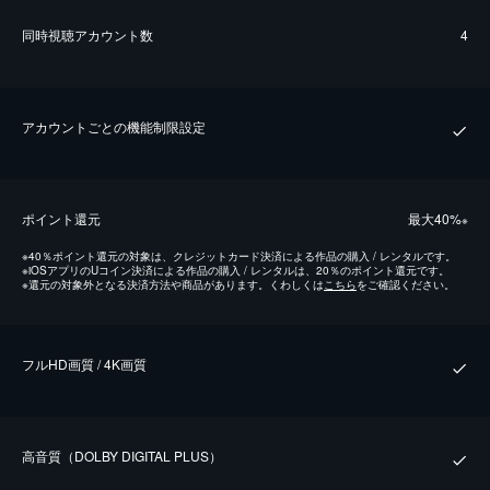
同時視聴アカウント数
4
アカウントごとの機能制限設定
ポイント還元
最⼤40%
※
※
40％ポイント還元の対象は、クレジットカード決済による作品の購入 / レンタルです。
※
iOSアプリのUコイン決済による作品の購入 / レンタルは、20％のポイント還元です。
※
還元の対象外となる決済方法や商品があります。くわしくは
こちら
をご確認ください。
フルHD画質 / 4K画質
⾼⾳質（DOLBY DIGITAL PLUS）