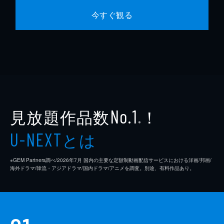
今すぐ観る
見放題作品数
！
No.1
※
とは
U-NEXT
※GEM Partners調べ/2026年7⽉ 国内の主要な定額制動画配信サービスにおける洋画/邦画/
海外ドラマ/韓流・アジアドラマ/国内ドラマ/アニメを調査。別途、有料作品あり。