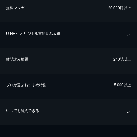
無料マンガ
20,000冊以上
U-NEXTオリジナル書籍読み放題
雑誌読み放題
210誌以上
プロが選ぶおすすめ特集
5,000以上
いつでも解約できる