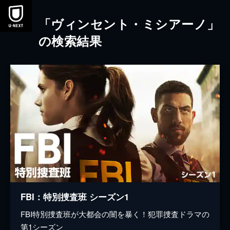
本文へスキップ
「ヴィンセント・ミシアーノ」
の検索結果
FBI：特別捜査班 シーズン1
FBI特別捜査班が大都会の闇を暴く！犯罪捜査ドラマの
第1シーズン