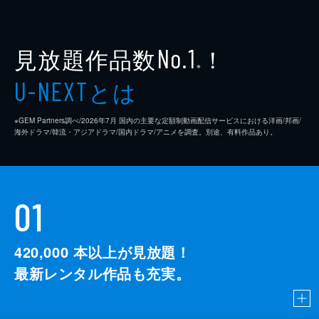
見放題作品数
！
No.1
※
とは
U-NEXT
※GEM Partners調べ/2026年7⽉ 国内の主要な定額制動画配信サービスにおける洋画/邦画/
海外ドラマ/韓流・アジアドラマ/国内ドラマ/アニメを調査。別途、有料作品あり。
01
420,000
本以上が見放題！
最新レンタル作品も充実。