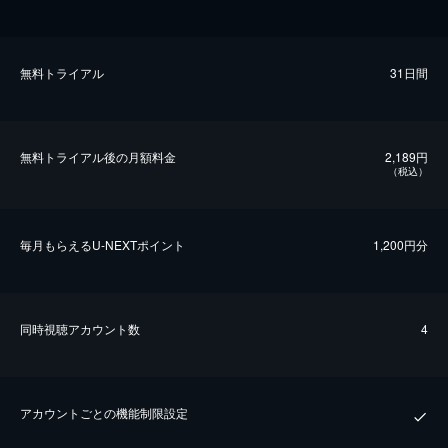
無料トライアル
31日間
無料トライアル後の⽉額料金
2,189円
（税込）
毎⽉もらえるU-NEXTポイント
1,200円分
同時視聴アカウント数
4
アカウントごとの機能制限設定