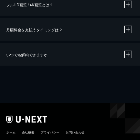
フルHD画質 / 4K画質とは？
月額料金を支払うタイミングは？
※
40％ポイント還元の対象は、クレジットカード決済による作品の購入 / レンタルです。
※
iOSアプリのUコイン決済による作品の購入 / レンタルは、20％のポイント還元です。
※
還元の対象外となる決済方法や商品があります。くわしくは
こちら
をご確認ください。
いつでも解約できますか
こちら
ホーム
会社概要
プライバシー
お問い合わせ