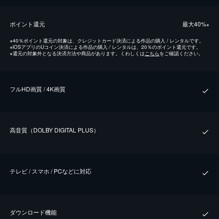
ポイント還元
最⼤40%
※
※
40％ポイント還元の対象は、クレジットカード決済による作品の購入 / レンタルです。
※
iOSアプリのUコイン決済による作品の購入 / レンタルは、20％のポイント還元です。
※
還元の対象外となる決済方法や商品があります。くわしくは
こちら
をご確認ください。
フルHD画質 / 4K画質
⾼⾳質（DOLBY DIGITAL PLUS）
テレビ / スマホ / PCなどに対応
ダウンロード機能