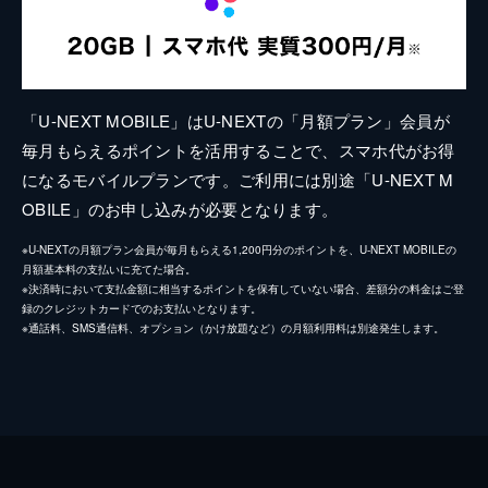
「U-NEXT MOBILE」はU-NEXTの「月額プラン」会員が
毎月もらえるポイントを活用することで、スマホ代がお得
になるモバイルプランです。ご利用には別途「U-NEXT M
OBILE」のお申し込みが必要となります。
※U-NEXTの月額プラン会員が毎月もらえる1,200円分のポイントを、U-NEXT MOBILEの
月額基本料の支払いに充てた場合。
※決済時において支払金額に相当するポイントを保有していない場合、差額分の料金はご登
録のクレジットカードでのお支払いとなります。
※通話料、SMS通信料、オプション（かけ放題など）の月額利用料は別途発生します。