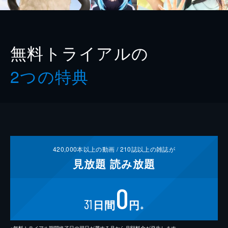
無料トライアルの
2つの特典
420,000
本以上の動画 /
210
誌以上の雑誌が
見放題
読み放題
0
31
日間
円
※
※無料トライアル期間終了日の翌日が属する月から月額料金が発生します。