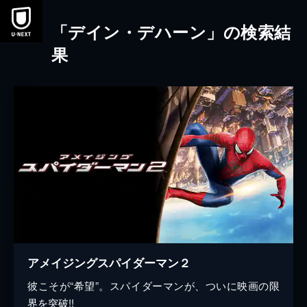
本文へスキップ
「デイン・デハーン」の検索結
果
アメイジングスパイダーマン２
彼こそが“希望”。スパイダーマンが、ついに映画の限
界を突破!!