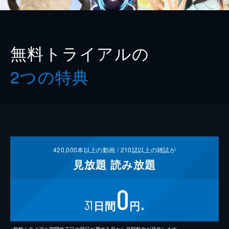
無料トライアルの
2つの特典
420,000
本以上の動画 /
210
誌以上の雑誌が
見放題
読み放題
0
31
日間
円
※
※無料トライアル期間終了日の翌日が属する月から月額料金が発生します。