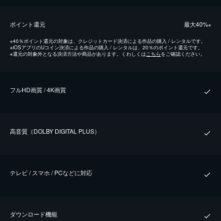
ポイント還元
最⼤40%
※
※
40％ポイント還元の対象は、クレジットカード決済による作品の購入 / レンタルです。
※
iOSアプリのUコイン決済による作品の購入 / レンタルは、20％のポイント還元です。
※
還元の対象外となる決済方法や商品があります。くわしくは
こちら
をご確認ください。
フルHD画質 / 4K画質
⾼⾳質（DOLBY DIGITAL PLUS）
テレビ / スマホ / PCなどに対応
ダウンロード機能