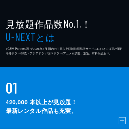
見放題作品数
！
No.1
※
とは
U-NEXT
※GEM Partners調べ/2026年7⽉ 国内の主要な定額制動画配信サービスにおける洋画/邦画/
海外ドラマ/韓流・アジアドラマ/国内ドラマ/アニメを調査。別途、有料作品あり。
01
420,000
本以上が見放題！
最新レンタル作品も充実。