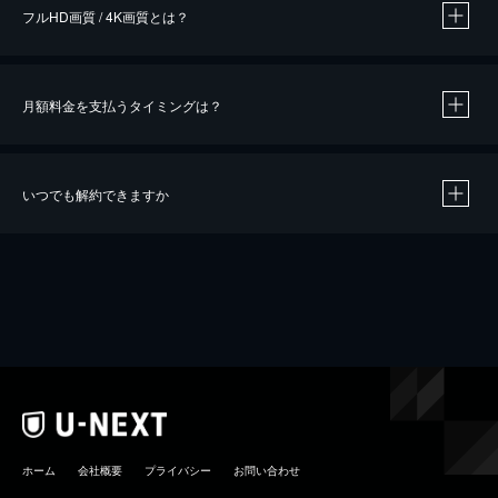
フルHD画質 / 4K画質とは？
月額料金を支払うタイミングは？
※
40％ポイント還元の対象は、クレジットカード決済による作品の購入 / レンタルです。
※
iOSアプリのUコイン決済による作品の購入 / レンタルは、20％のポイント還元です。
※
還元の対象外となる決済方法や商品があります。くわしくは
こちら
をご確認ください。
いつでも解約できますか
こちら
ホーム
会社概要
プライバシー
お問い合わせ