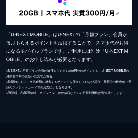
「U-NEXT MOBILE」はU-NEXTの「月額プラン」会員が
毎月もらえるポイントを活用することで、スマホ代がお得
になるモバイルプランです。ご利用には別途「U-NEXT M
OBILE」のお申し込みが必要となります。
※U-NEXTの月額プラン会員が毎月もらえる1,200円分のポイントを、U-NEXT MOBILEの
月額基本料の支払いに充てた場合。
※決済時において支払金額に相当するポイントを保有していない場合、差額分の料金はご登
録のクレジットカードでのお支払いとなります。
※通話料、SMS通信料、オプション（かけ放題など）の月額利用料は別途発生します。