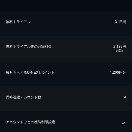
無料トライアル
31日間
無料トライアル後の⽉額料金
2,189円
（税込）
毎⽉もらえるU-NEXTポイント
1,200円分
同時視聴アカウント数
4
アカウントごとの機能制限設定