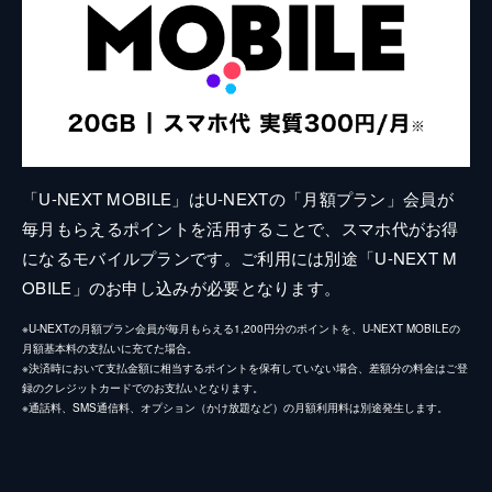
「U-NEXT MOBILE」はU-NEXTの「月額プラン」会員が
毎月もらえるポイントを活用することで、スマホ代がお得
になるモバイルプランです。ご利用には別途「U-NEXT M
OBILE」のお申し込みが必要となります。
※U-NEXTの月額プラン会員が毎月もらえる1,200円分のポイントを、U-NEXT MOBILEの
月額基本料の支払いに充てた場合。
※決済時において支払金額に相当するポイントを保有していない場合、差額分の料金はご登
録のクレジットカードでのお支払いとなります。
※通話料、SMS通信料、オプション（かけ放題など）の月額利用料は別途発生します。