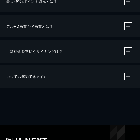
最大40%
ポイント還元とは？
※
※
作品によって必要なポイントが異なります。
フルHD画質 / 4K画質とは？
月額料金を支払うタイミングは？
※
40％ポイント還元の対象は、クレジットカード決済による作品の購入 / レンタルです。
※
iOSアプリのUコイン決済による作品の購入 / レンタルは、20％のポイント還元です。
※
還元の対象外となる決済方法や商品があります。くわしくは
こちら
をご確認ください。
いつでも解約できますか
こちら