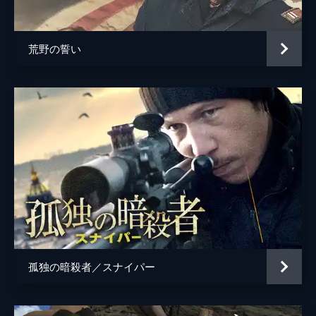
デヴィッド・ミムラン
ジョーダン・シュア
荒野の誓い
ニック・サーロウ
孤独の暗殺者／スナイパー