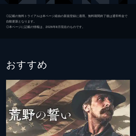
リオ・カトラー
ジェイク・シュア
◎記載の無料トライアルは本ページ経由の新規登録に適用。無料期間終了後は通常料金で
自動更新となります。
サラ・カトラー
レイラ・ジョージ
◎本ページに記載の情報は、2026年8月現在のものです。
グラント・カトラー
クリス・プラット
ロメロ保安官
ヴィンセント・ドノフリオ
ビリー・ウィルソン
チャーリー・チャペル
おすすめ
トム・ピケット
クリント・オベンチェイン
監督
ヴィンセント・ドノフリオ
脚本
アンドリュー・ラナム
音楽
レイサム・ゲインズ
シェルビー・ゲインズ
製作
サム・メイドウ