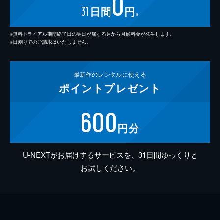
0
31
日間
円
※
※無料トライアル期間終了日の翌日が属する月から月額料金が発生します。
※日割りでのご請求はいたしません。
最新作の
レンタルに使える
ポイント
プレゼント
600
円分
U-NEXTがお届けするサービスを、31日間ゆっくりと
お試しください。