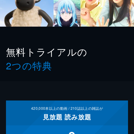
無料トライアルの
2つの特典
420,000
本以上の動画 /
210
誌以上の雑誌が
見放題
読み放題