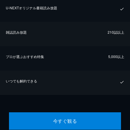
U-NEXTオリジナル書籍読み放題
雑誌読み放題
210誌以上
プロが選ぶおすすめ特集
5,000以上
いつでも解約できる
今すぐ観る