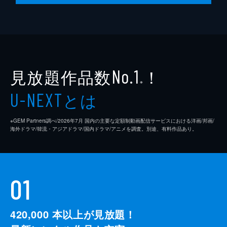
見放題作品数
！
No.1
※
とは
U-NEXT
※GEM Partners調べ/2026年7⽉ 国内の主要な定額制動画配信サービスにおける洋画/邦画/
海外ドラマ/韓流・アジアドラマ/国内ドラマ/アニメを調査。別途、有料作品あり。
01
420,000
本以上が見放題！