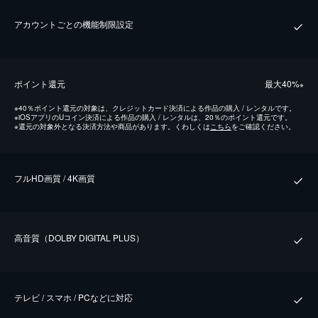
アカウントごとの機能制限設定
ポイント還元
最⼤40%
※
※
40％ポイント還元の対象は、クレジットカード決済による作品の購入 / レンタルです。
※
iOSアプリのUコイン決済による作品の購入 / レンタルは、20％のポイント還元です。
※
還元の対象外となる決済方法や商品があります。くわしくは
こちら
をご確認ください。
フルHD画質 / 4K画質
⾼⾳質（DOLBY DIGITAL PLUS）
テレビ / スマホ / PCなどに対応