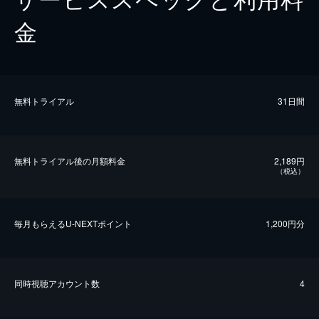
金
無料トライアル
31日間
無料トライアル後の⽉額料金
2,189円
（税込）
毎⽉もらえるU-NEXTポイント
1,200円分
同時視聴アカウント数
4