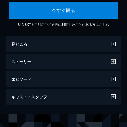
今すぐ観る
U-NEXTをご利用中／過去に利用したことがある方は
こちら
見どころ
ストーリー
エピソード
スリー・ジャスティス 孤高のアウトロー
キャスト・スタッフ
100分
出演
パット・ギャレット
イーサン・ホーク
ビリー・ザ・キッド
デイン・デハーン