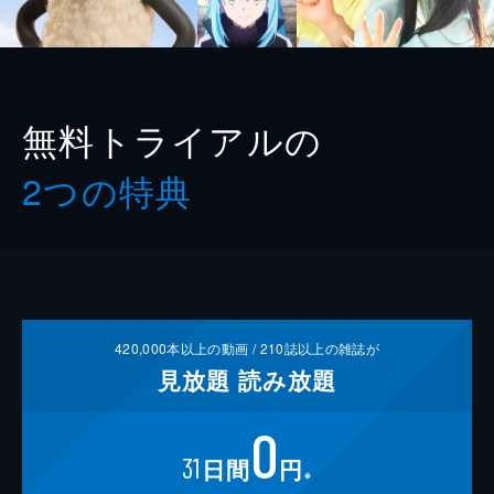
無料トライアルの
2つの特典
420,000
本以上の動画 /
210
誌以上の雑誌が
見放題
読み放題
0
31
日間
円
※