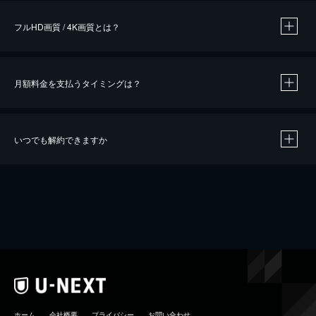
フルHD画質 / 4K画質とは？
月額料金を支払うタイミングは？
※
40％ポイント還元の対象は、クレジットカード決済による作品の購入 / レンタルです。
※
iOSアプリのUコイン決済による作品の購入 / レンタルは、20％のポイント還元です。
※
還元の対象外となる決済方法や商品があります。くわしくは
こちら
をご確認ください。
いつでも解約できますか
こちら
ホーム
会社概要
プライバシー
お問い合わせ