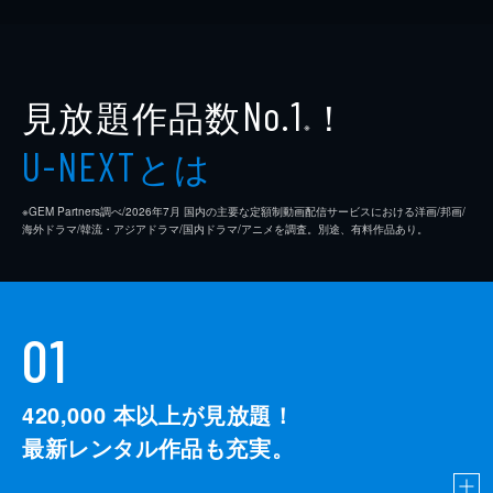
見放題作品数
！
No.1
※
とは
U-NEXT
※GEM Partners調べ/2026年7⽉ 国内の主要な定額制動画配信サービスにおける洋画/邦画/
海外ドラマ/韓流・アジアドラマ/国内ドラマ/アニメを調査。別途、有料作品あり。
01
420,000
本以上が見放題！
最新レンタル作品も充実。