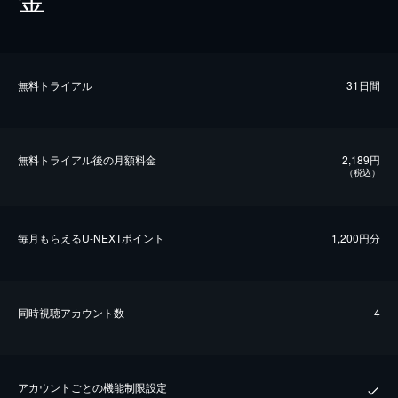
無料トライアル
31日間
無料トライアル後の⽉額料金
2,189円
（税込）
毎⽉もらえるU-NEXTポイント
1,200円分
同時視聴アカウント数
4
アカウントごとの機能制限設定