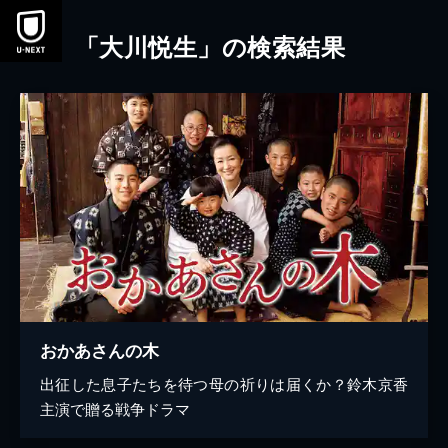
本文へスキップ
「大川悦生」の検索結果
おかあさんの木
出征した息子たちを待つ母の祈りは届くか？鈴木京香
主演で贈る戦争ドラマ