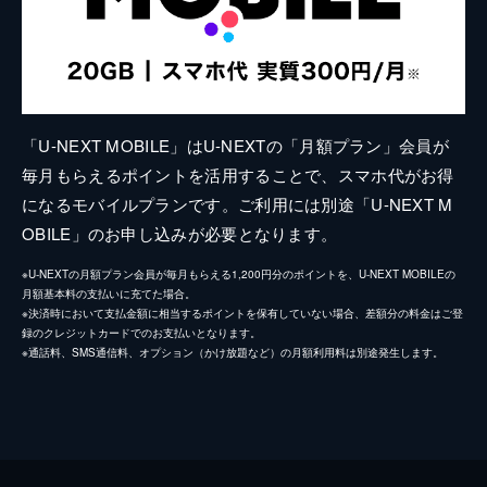
「U-NEXT MOBILE」はU-NEXTの「月額プラン」会員が
毎月もらえるポイントを活用することで、スマホ代がお得
になるモバイルプランです。ご利用には別途「U-NEXT M
OBILE」のお申し込みが必要となります。
※U-NEXTの月額プラン会員が毎月もらえる1,200円分のポイントを、U-NEXT MOBILEの
月額基本料の支払いに充てた場合。
※決済時において支払金額に相当するポイントを保有していない場合、差額分の料金はご登
録のクレジットカードでのお支払いとなります。
※通話料、SMS通信料、オプション（かけ放題など）の月額利用料は別途発生します。