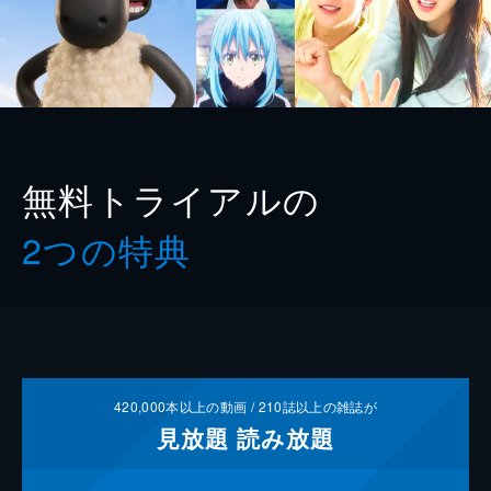
無料トライアルの
2つの特典
420,000
本以上の動画 /
210
誌以上の雑誌が
見放題
読み放題