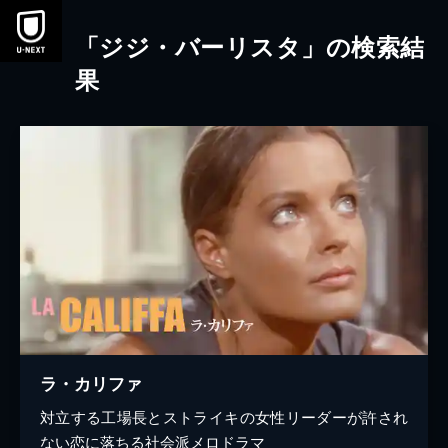
本文へスキップ
「ジジ・バーリスタ」の検索結
果
ラ・カリファ
対立する工場長とストライキの女性リーダーが許され
ない恋に落ちる社会派メロドラマ