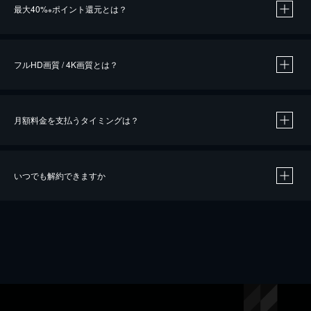
最大40%
ポイント還元とは？
※
※
作品によって必要なポイントが異なります。
フルHD画質 / 4K画質とは？
月額料金を支払うタイミングは？
※
40％ポイント還元の対象は、クレジットカード決済による作品の購入 / レンタルです。
※
iOSアプリのUコイン決済による作品の購入 / レンタルは、20％のポイント還元です。
※
還元の対象外となる決済方法や商品があります。くわしくは
こちら
をご確認ください。
いつでも解約できますか
こちら