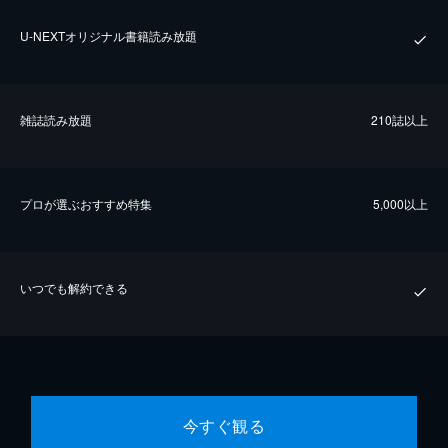
U-NEXTオリジナル書籍読み放題
雑誌読み放題
210誌以上
プロが選ぶおすすめ特集
5,000以上
いつでも解約できる
今すぐ観る