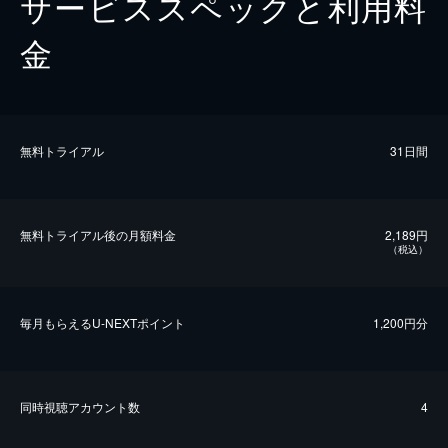
サービススペックと利用料
金
無料トライアル
31日間
無料トライアル後の⽉額料金
2,189円
（税込）
毎⽉もらえるU-NEXTポイント
1,200円分
同時視聴アカウント数
4