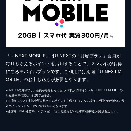
「U-NEXT MOBILE」はU-NEXTの「月額プラン」会員が
毎月もらえるポイントを活用することで、スマホ代がお得
になるモバイルプランです。ご利用には別途「U-NEXT M
OBILE」のお申し込みが必要となります。
※U-NEXTの月額プラン会員が毎月もらえる1,200円分のポイントを、U-NEXT MOBILEの
月額基本料の支払いに充てた場合。
※決済時において支払金額に相当するポイントを保有していない場合、差額分の料金はご登
録のクレジットカードでのお支払いとなります。
※通話料、SMS通信料、オプション（かけ放題など）の月額利用料は別途発生します。