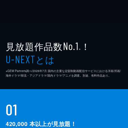
見放題作品数
！
No.1
※
とは
U-NEXT
※GEM Partners調べ/2026年7⽉ 国内の主要な定額制動画配信サービスにおける洋画/邦画/
海外ドラマ/韓流・アジアドラマ/国内ドラマ/アニメを調査。別途、有料作品あり。
01
420,000
本以上が見放題！