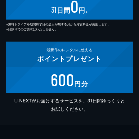
0
31
日間
円
※
※無料トライアル期間終了日の翌日が属する月から月額料金が発生します。
※日割りでのご請求はいたしません。
最新作の
レンタルに使える
ポイント
プレゼント
600
円分
U-NEXTがお届けするサービスを、31日間ゆっくりと
お試しください。