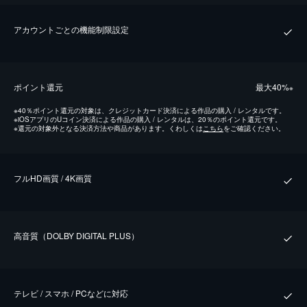
アカウントごとの機能制限設定
ポイント還元
最⼤40%
※
※
40％ポイント還元の対象は、クレジットカード決済による作品の購入 / レンタルです。
※
iOSアプリのUコイン決済による作品の購入 / レンタルは、20％のポイント還元です。
※
還元の対象外となる決済方法や商品があります。くわしくは
こちら
をご確認ください。
フルHD画質 / 4K画質
⾼⾳質（DOLBY DIGITAL PLUS）
テレビ / スマホ / PCなどに対応