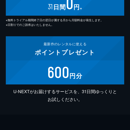
0
31
日間
円
※
※無料トライアル期間終了日の翌日が属する月から月額料金が発生します。
※日割りでのご請求はいたしません。
最新作の
レンタルに使える
ポイント
プレゼント
600
円分
U-NEXTがお届けするサービスを、31日間ゆっくりと
お試しください。