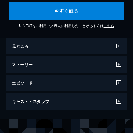
今すぐ観る
U-NEXTをご利用中／過去に利用したことがある方は
こちら
見どころ
ストーリー
エピソード
薔薇のスタビスキー
キャスト・スタッフ
117分
出演
セルジュ・アレクサンドル・スタビスキー
ジャン＝ポール・ベルモンド
ラオール男爵
シャルル・ボワイエ