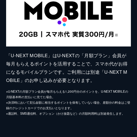
「U-NEXT MOBILE」はU-NEXTの「月額プラン」会員が
毎月もらえるポイントを活用することで、スマホ代がお得
になるモバイルプランです。ご利用には別途「U-NEXT M
OBILE」のお申し込みが必要となります。
※U-NEXTの月額プラン会員が毎月もらえる1,200円分のポイントを、U-NEXT MOBILEの
月額基本料の支払いに充てた場合。
※決済時において支払金額に相当するポイントを保有していない場合、差額分の料金はご登
録のクレジットカードでのお支払いとなります。
※通話料、SMS通信料、オプション（かけ放題など）の月額利用料は別途発生します。