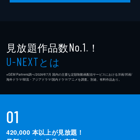
見放題作品数
！
No.1
※
とは
U-NEXT
※GEM Partners調べ/2026年7⽉ 国内の主要な定額制動画配信サービスにおける洋画/邦画/
海外ドラマ/韓流・アジアドラマ/国内ドラマ/アニメを調査。別途、有料作品あり。
01
420,000
本以上が見放題！