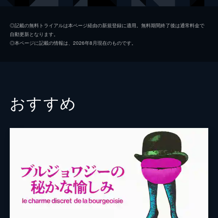
アルレッテ
アニー・デュプレー
◎記載の無料トライアルは本ページ経由の新規登録に適用。無料期間終了後は通常料金で
自動更新となります。
アルベール・ボレリ
フランソワ・ペリエ
◎本ページに記載の情報は、2026年8月現在のものです。
メジー
ミシェル・ロンズデール
ボニー
クロード・リッシュ
ファン・モンタルヴォ
ロベルト・ビサッコ
おすすめ
アンリエ
ジジ・バーリスタ
ジェラール・ドパルデュー
ジャック・スピエセル
ピエール・ヴェルニエ
マルセル・クーヴリエ
ミシェル・ボーヌ