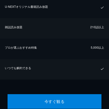
U-NEXTオリジナル書籍読み放題
雑誌読み放題
210誌以上
プロが選ぶおすすめ特集
5,000以上
いつでも解約できる
今すぐ観る