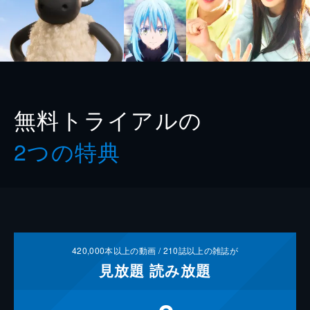
無料トライアルの
2つの特典
420,000
本以上の動画 /
210
誌以上の雑誌が
見放題
読み放題