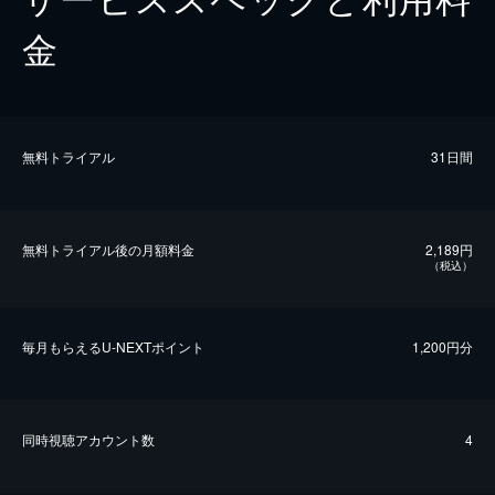
金
無料トライアル
31日間
無料トライアル後の⽉額料金
2,189円
（税込）
毎⽉もらえるU-NEXTポイント
1,200円分
同時視聴アカウント数
4