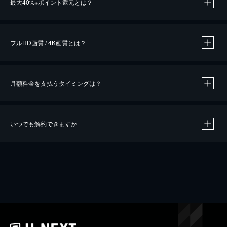
最大40%
ポイント還元とは？
※
※
作品によって必要なポイントが異なります。
フルHD画質 / 4K画質とは？
月額料金を支払うタイミングは？
※
40％ポイント還元の対象は、クレジットカード決済による作品の購入 / レンタルです。
※
iOSアプリのUコイン決済による作品の購入 / レンタルは、20％のポイント還元です。
※
還元の対象外となる決済方法や商品があります。くわしくは
こちら
をご確認ください。
いつでも解約できますか
こちら