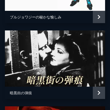
監督
アラン・レネ
脚本
ホルヘ・センプラン
ブルジョワジーの秘かな愉しみ
原作
ホルヘ・センプラン
音楽
スティーヴン・ソンドハイム
製作
ジャン＝ポール・ベルモンド
暗黒街の弾痕