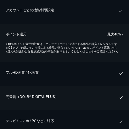
アカウントごとの機能制限設定
ポイント還元
最⼤40%
※
※
40％ポイント還元の対象は、クレジットカード決済による作品の購入 / レンタルです。
※
iOSアプリのUコイン決済による作品の購入 / レンタルは、20％のポイント還元です。
※
還元の対象外となる決済方法や商品があります。くわしくは
こちら
をご確認ください。
フルHD画質 / 4K画質
⾼⾳質（DOLBY DIGITAL PLUS）
テレビ / スマホ / PCなどに対応