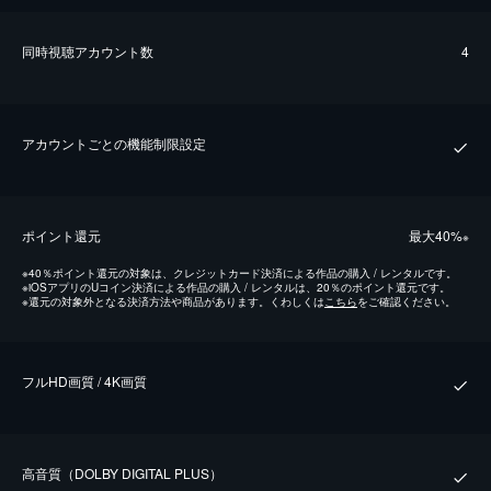
同時視聴アカウント数
4
アカウントごとの機能制限設定
ポイント還元
最⼤40%
※
※
40％ポイント還元の対象は、クレジットカード決済による作品の購入 / レンタルです。
※
iOSアプリのUコイン決済による作品の購入 / レンタルは、20％のポイント還元です。
※
還元の対象外となる決済方法や商品があります。くわしくは
こちら
をご確認ください。
フルHD画質 / 4K画質
⾼⾳質（DOLBY DIGITAL PLUS）