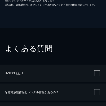
録のクレジットカードでのお支払いとなります。
※通話料、SMS通信料、オプション（かけ放題など）の月額利用料は別途発生します。
よくある質問
U-NEXTとは？
なぜ見放題作品とレンタル作品があるの？