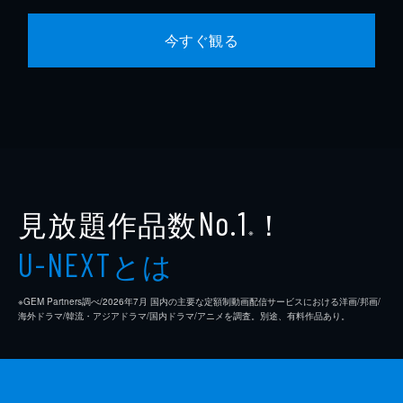
今すぐ観る
見放題作品数
！
No.1
※
とは
U-NEXT
※GEM Partners調べ/2026年7⽉ 国内の主要な定額制動画配信サービスにおける洋画/邦画/
海外ドラマ/韓流・アジアドラマ/国内ドラマ/アニメを調査。別途、有料作品あり。