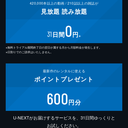
420,000
本以上の動画 /
210
誌以上の雑誌が
見放題
読み放題
0
31
日間
円
※
※無料トライアル期間終了日の翌日が属する月から月額料金が発生します。
※日割りでのご請求はいたしません。
最新作の
レンタルに使える
ポイント
プレゼント
600
円分
U-NEXTがお届けするサービスを、31日間ゆっくりと
お試しください。