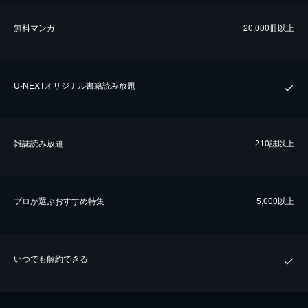
無料マンガ
20,000冊以上
U-NEXTオリジナル書籍読み放題
雑誌読み放題
210誌以上
プロが選ぶおすすめ特集
5,000以上
いつでも解約できる