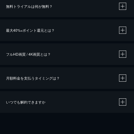
無料トライアルは何が無料？
※
最大40%
ポイント還元とは？
※
※
作品によって必要なポイントが異なります。
フルHD画質 / 4K画質とは？
月額料金を支払うタイミングは？
※
40％ポイント還元の対象は、クレジットカード決済による作品の購入 / レンタルです。
※
iOSアプリのUコイン決済による作品の購入 / レンタルは、20％のポイント還元です。
※
還元の対象外となる決済方法や商品があります。くわしくは
こちら
をご確認ください。
いつでも解約できますか