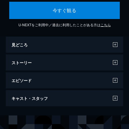
今すぐ観る
U-NEXTをご利用中／過去に利用したことがある方は
こちら
見どころ
ストーリー
エピソード
ミシシッピー・バーニング
キャスト・スタッフ
127分
出演
ルパート・アンダーソン
ジーン・ハックマン
アラン・ウォード
ウィレム・デフォー