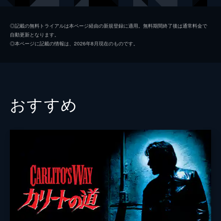
クリントン・ペル
ブラッド・ドゥーリフ
◎記載の無料トライアルは本ページ経由の新規登録に適用。無料期間終了後は通常料金で
自動更新となります。
ペル夫人
フランシス・マクドーマンド
◎本ページに記載の情報は、2026年8月現在のものです。
ティルマン
Ｒ・リー・アーメイ
スタッキー
ゲイラード・サーテイン
タウンリー
スティーヴン・トボロウスキー
おすすめ
ベイリー
マイケル・ルーカー
コーワンズ
プルイット・テイラー・ヴィンス
パーク・オーヴァーオール
ケヴィン・ダン
バディア・ジョーラ
トビン・ベル