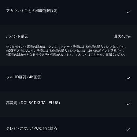
アカウントごとの機能制限設定
ポイント還元
最⼤40%
※
※
40％ポイント還元の対象は、クレジットカード決済による作品の購入 / レンタルです。
※
iOSアプリのUコイン決済による作品の購入 / レンタルは、20％のポイント還元です。
※
還元の対象外となる決済方法や商品があります。くわしくは
こちら
をご確認ください。
フルHD画質 / 4K画質
⾼⾳質（DOLBY DIGITAL PLUS）
テレビ / スマホ / PCなどに対応