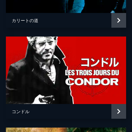
リック・ウォッシュバーン
トム・メイソン
カリートの道
監督
アラン・パーカー
脚本
クリス・ジェロルモ
音楽
トレヴァー・ジョーンズ
製作
フレデリック・ゾロ
ロバート・Ｆ・コールズベリー
コンドル