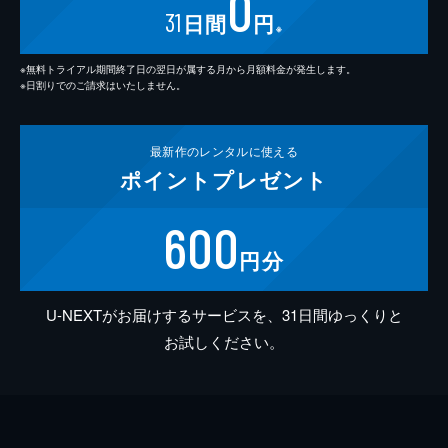
0
31
日間
円
※
※無料トライアル期間終了日の翌日が属する月から月額料金が発生します。
※日割りでのご請求はいたしません。
最新作の
レンタルに使える
ポイント
プレゼント
600
円分
U-NEXTがお届けするサービスを、31日間ゆっくりと
お試しください。