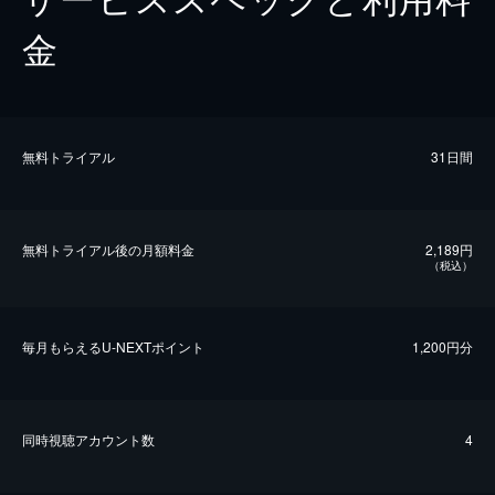
金
無料トライアル
31日間
無料トライアル後の⽉額料金
2,189円
（税込）
毎⽉もらえるU-NEXTポイント
1,200円分
同時視聴アカウント数
4