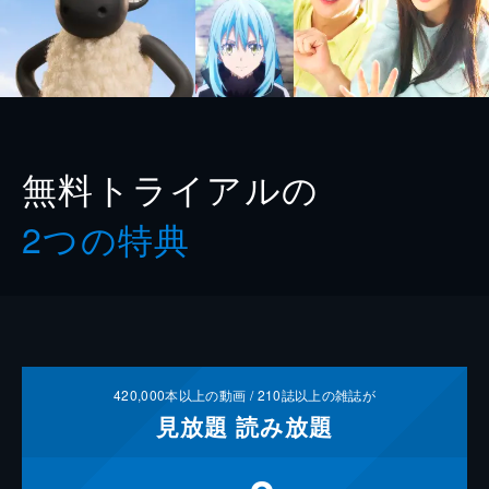
無料トライアルの
2つの特典
420,000
本以上の動画 /
210
誌以上の雑誌が
見放題
読み放題