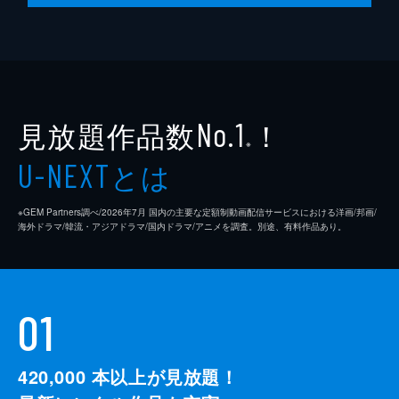
見放題作品数
！
No.1
※
とは
U-NEXT
※GEM Partners調べ/2026年7⽉ 国内の主要な定額制動画配信サービスにおける洋画/邦画/
海外ドラマ/韓流・アジアドラマ/国内ドラマ/アニメを調査。別途、有料作品あり。
01
420,000
本以上が見放題！