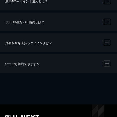
最大40%
ポイント還元とは？
※
※
作品によって必要なポイントが異なります。
フルHD画質 / 4K画質とは？
月額料金を支払うタイミングは？
※
40％ポイント還元の対象は、クレジットカード決済による作品の購入 / レンタルです。
※
iOSアプリのUコイン決済による作品の購入 / レンタルは、20％のポイント還元です。
※
還元の対象外となる決済方法や商品があります。くわしくは
こちら
をご確認ください。
いつでも解約できますか
こちら