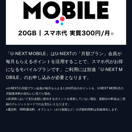
「U-NEXT MOBILE」はU-NEXTの「月額プラン」会員が
毎月もらえるポイントを活用することで、スマホ代がお得
になるモバイルプランです。ご利用には別途「U-NEXT M
OBILE」のお申し込みが必要となります。
※U-NEXTの月額プラン会員が毎月もらえる1,200円分のポイントを、U-NEXT MOBILEの
月額基本料の支払いに充てた場合。
※決済時において支払金額に相当するポイントを保有していない場合、差額分の料金はご登
録のクレジットカードでのお支払いとなります。
※通話料、SMS通信料、オプション（かけ放題など）の月額利用料は別途発生します。