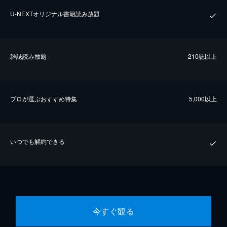
U-NEXTオリジナル書籍読み放題
雑誌読み放題
210誌以上
プロが選ぶおすすめ特集
5,000以上
いつでも解約できる
今すぐ観る