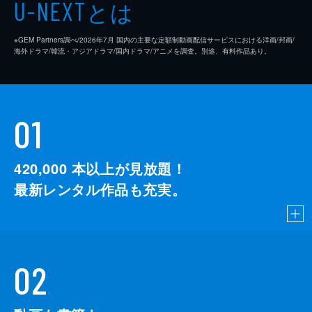
とは
U-NEXT
※GEM Partners調べ/2026年7⽉ 国内の主要な定額制動画配信サービスにおける洋画/邦画/
海外ドラマ/韓流・アジアドラマ/国内ドラマ/アニメを調査。別途、有料作品あり。
01
420,000
本以上が見放題！
最新レンタル作品も充実。
02