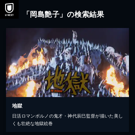
本文へスキップ
「岡島艶子」の検索結果
地獄
日活ロマンポルノの鬼才・神代辰巳監督が描いた美し
くも壮絶な地獄絵巻