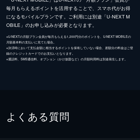
毎月もらえるポイントを活用することで、スマホ代がお得
になるモバイルプランです。ご利用には別途「U-NEXT M
OBILE」のお申し込みが必要となります。
※U-NEXTの月額プラン会員が毎月もらえる1,200円分のポイントを、U-NEXT MOBILEの
月額基本料の支払いに充てた場合。
※決済時において支払金額に相当するポイントを保有していない場合、差額分の料金はご登
録のクレジットカードでのお支払いとなります。
※通話料、SMS通信料、オプション（かけ放題など）の月額利用料は別途発生します。
よくある質問