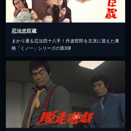
忍法忠臣蔵
まかり通る忍法四十八手！丹波哲郎を主演に迎えた東
映「くノ一」シリーズの第3弾