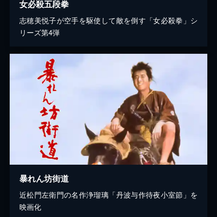
女必殺五段拳
志穂美悦子が空手を駆使して敵を倒す「女必殺拳」シ
リーズ第4弾
暴れん坊街道
近松門左衛門の名作浄瑠璃「丹波与作待夜小室節」を
映画化