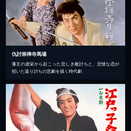
仇討崇禅寺馬場
藩主の虚栄から起こった悲しき敵討ちと、悲愴な恋が
招いた返り討ちの悲劇を描く時代劇