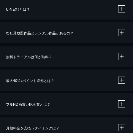
U-NEXTとは？
なぜ見放題作品とレンタル作品があるの？
無料トライアルは何が無料？
※
最大40%
ポイント還元とは？
※
※
作品によって必要なポイントが異なります。
フルHD画質 / 4K画質とは？
月額料金を支払うタイミングは？
※
40％ポイント還元の対象は、クレジットカード決済による作品の購入 / レンタルです。
※
iOSアプリのUコイン決済による作品の購入 / レンタルは、20％のポイント還元です。