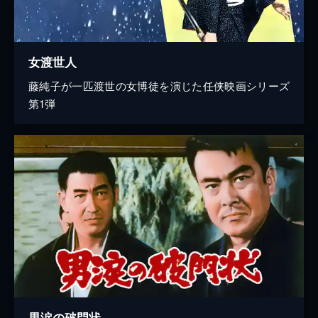
女渡世人
藤純子が一匹渡世の女博徒を演じた任侠映画シリーズ
第1弾
男涙の破門状