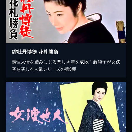
緋牡丹博徒 花札勝負
義理人情を踏みにじる悪しき輩を成敗！藤純子が女侠
客を演じる人気シリーズの第3弾