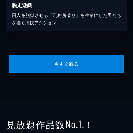
脱走遊戯
囚人を脱獄させる「刑務所破り」を生業にした男たち
を描く痛快アクション
今すぐ観る
見放題作品数
！
No.1
※