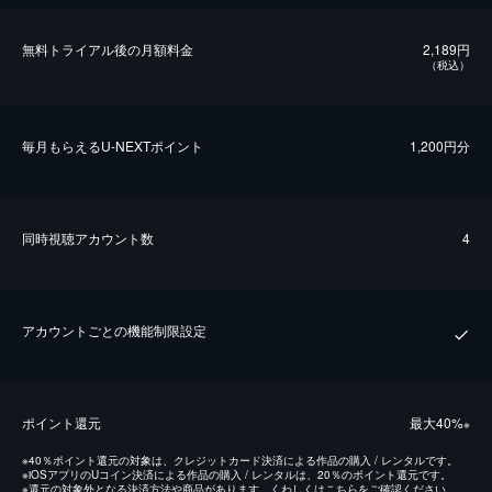
無料トライアル後の⽉額料金
2,189円
（税込）
毎⽉もらえるU-NEXTポイント
1,200円分
同時視聴アカウント数
4
アカウントごとの機能制限設定
ポイント還元
最⼤40%
※
※
40％ポイント還元の対象は、クレジットカード決済による作品の購入 / レンタルです。
※
iOSアプリのUコイン決済による作品の購入 / レンタルは、20％のポイント還元です。
※
還元の対象外となる決済方法や商品があります。くわしくは
こちら
をご確認ください。