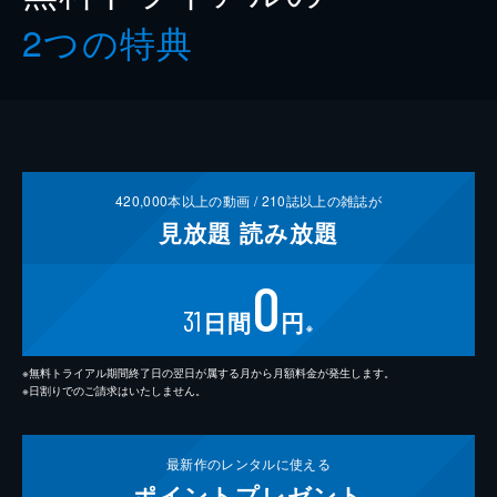
2つの特典
420,000
本以上の動画 /
210
誌以上の雑誌が
見放題
読み放題
0
31
日間
円
※
※無料トライアル期間終了日の翌日が属する月から月額料金が発生します。
※日割りでのご請求はいたしません。
最新作の
レンタルに使える
ポイント
プレゼント