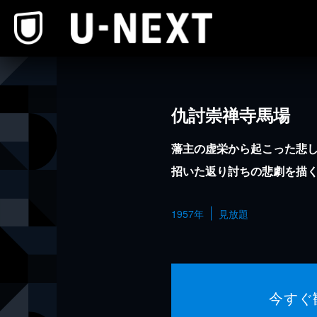
本文へスキップ
仇討崇禅寺馬場
藩主の虚栄から起こった悲
招いた返り討ちの悲劇を描
1957年
見放題
今すぐ