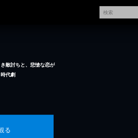
しき敵討ちと、悲愴な恋が
く時代劇
観る