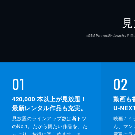
音楽
見
※GEM Partners調べ/20
01
02
420,000
本以上が見放題！
動画も
最新レンタル作品も充実。
U-NE
見放題のラインアップ数は断トツ
映画 / 
のNo.1。だから観たい作品を、た
ん、マンガ 
っぷり、お得に楽しめます。ま
豊富にラ