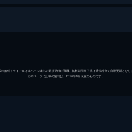
生田伝八郎
大友柳
お勝
千原し
載の無料トライアルは本ページ経由の新規登録に適用。無料期間終了後は通常料金で自動更新となり
◎本ページに記載の情報は、2026年8月現在のものです。
生田江平
三島雅
娘浪江
風見章
遠城治左衛門
堀雄二
遠城喜八郎
三條雅