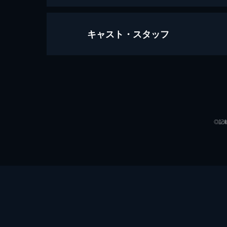
キャスト・スタッフ
仇討崇禅寺馬場
92分
出演
◎記