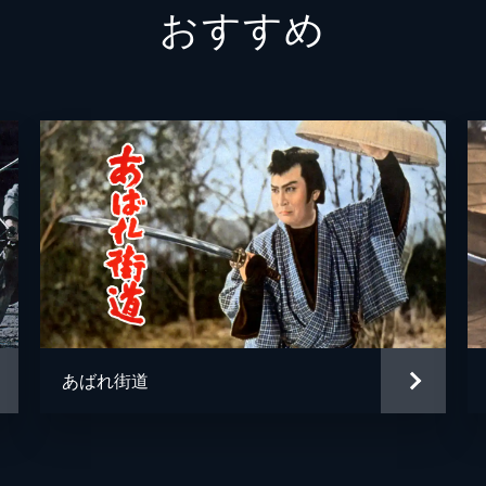
おすすめ
遠城宗左衛門
高木二
妻つぎ
梅村浪
母こう
松浦築
本多忠直
徳大寺
万造
進藤英
お六
岡島艶
ぼけ安
杉狂児
あばれ街道
住持
水野浩
与力
高松錦