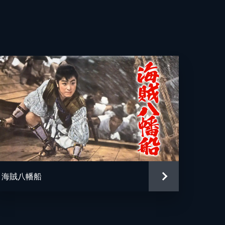
朗
路
枝
伸
太郎
子
海賊八幡船
之助