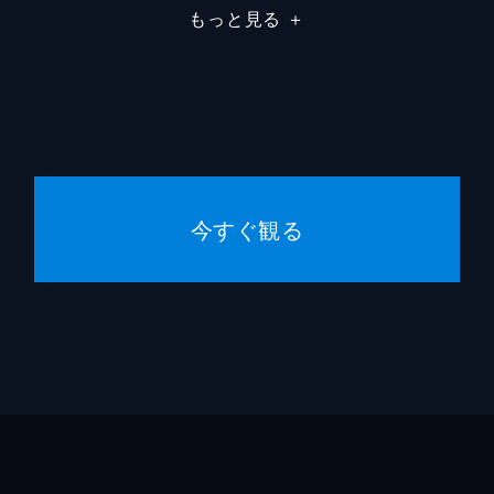
もっと見る
＋
杉田弥左衛門
堀正夫
松田十左衛門
小田部
八五郎
尾上華
その女房
東竜子
今すぐ観る
柳生侯
大邦一
多助
沢田清
源三
時田一
マキノ
依田義