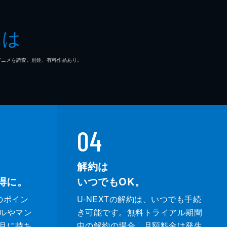
一
とは
マ/アニメを調査。別途、有料作品あり。
04
解約は
得に。
いつでもOK。
のポイン
U-NEXTの解約は、いつでも手続
ルやマン
き可能です。無料トライアル期間
月に持ち
中の解約の場合、月額料金は発生