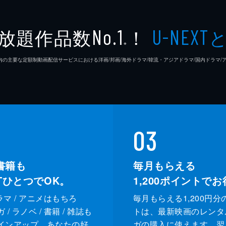
鈴木静
放題作品数
！
No.1
U-NEXT
※
26年7⽉ 国内の主要な定額制動画配信サービスにおける洋画/邦画/海外ドラマ/韓流・アジアドラマ/国内ドラ
03
書籍も
毎月もらえる
XTひとつでOK。
1,200
ポイントでお
ドラマ / アニメはもちろ
毎月もらえる1,200円分
/ ラノベ / 書籍 / 雑誌も
トは、最新映画のレンタ
インアップ。あなたの好
ガの購入に使えます。翌