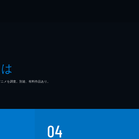
とは
マ/アニメを調査。別途、有料作品あり。
04