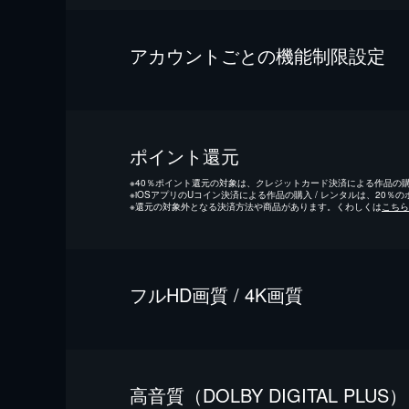
アカウントごとの機能制限設定
ポイント還元
※
40％ポイント還元の対象は、クレジットカード決済による作品の購入
※
iOSアプリのUコイン決済による作品の購入 / レンタルは、20％
※
還元の対象外となる決済方法や商品があります。くわしくは
こちら
フルHD画質 / 4K画質
⾼⾳質（DOLBY DIGITAL PLUS）