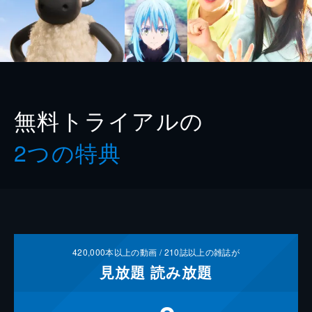
無料トライアルの
2つの特典
420,000
本以上の動画 /
210
誌以上の雑誌が
見放題
読み放題