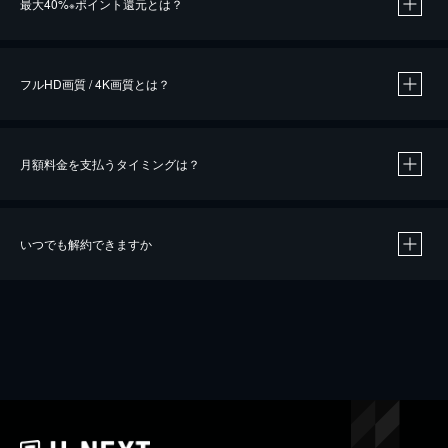
最大40%
ポイント還元とは？
※
※
作品によって必要なポイントが異なります。
フルHD画質 / 4K画質とは？
月額料金を支払うタイミングは？
※
40％ポイント還元の対象は、クレジットカード決済による作品の購入 / レンタルです。
※
iOSアプリのUコイン決済による作品の購入 / レンタルは、20％のポイント還元です。
※
還元の対象外となる決済方法や商品があります。くわしくは
こちら
をご確認ください。
いつでも解約できますか
こちら