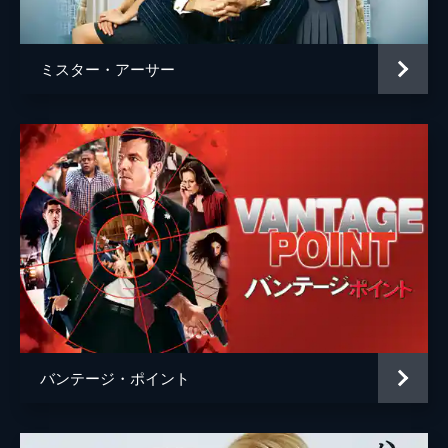
シオバン・ファロン・ホーガン
キャシー・モリアーティ
ミスター・アーサー
リッチー・コスター
監督
アンディ・テナント
脚本
サラ・ソープ
音楽
ジョージ・フェントン
製作
ニール・Ｈ・モリッツ
バンテージ・ポイント