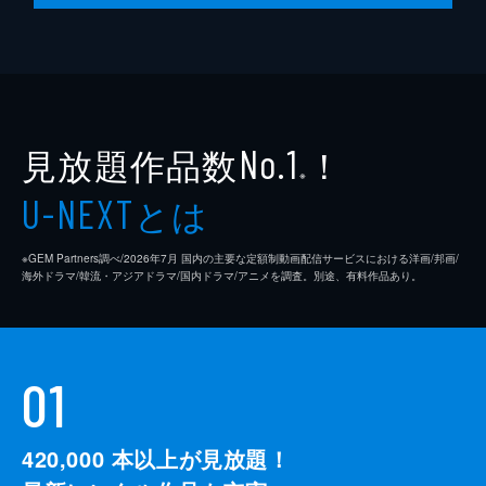
見放題作品数
！
No.1
※
とは
U-NEXT
※GEM Partners調べ/2026年7⽉ 国内の主要な定額制動画配信サービスにおける洋画/邦画/
海外ドラマ/韓流・アジアドラマ/国内ドラマ/アニメを調査。別途、有料作品あり。
01
420,000
本以上が見放題！