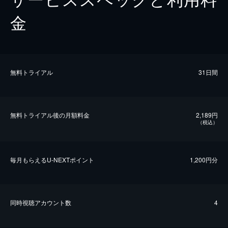
金
無料トライアル
31日間
無料トライアル後の⽉額料金
2,189円
（税込）
毎⽉もらえるU-NEXTポイント
1,200円分
同時視聴アカウント数
4