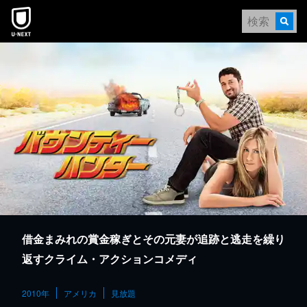
本文へスキップ
借金まみれの賞金稼ぎとその元妻が追跡と逃走を繰り
返すクライム・アクションコメディ
2010年
アメリカ
見放題