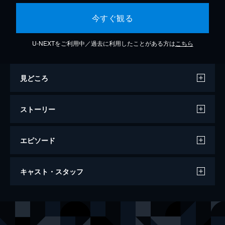
今すぐ観る
U-NEXTをご利用中／過去に利用したことがある方は
こちら
見どころ
ストーリー
エピソード
バウンティー・ハンター
キャスト・スタッフ
111分
出演
ニコール
ジェニファー・アニストン
マイロ
ジェラルド・バトラー