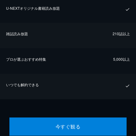
U-NEXTオリジナル書籍読み放題
雑誌読み放題
210誌以上
プロが選ぶおすすめ特集
5,000以上
いつでも解約できる
今すぐ観る