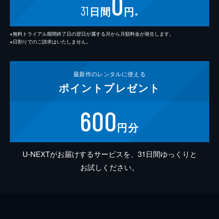
0
31
日間
円
※
※無料トライアル期間終了日の翌日が属する月から月額料金が発生します。
※日割りでのご請求はいたしません。
最新作の
レンタルに使える
ポイント
プレゼント
600
円分
U-NEXTがお届けするサービスを、31日間ゆっくりと
お試しください。