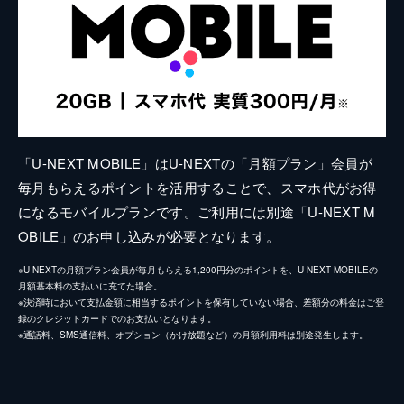
「U-NEXT MOBILE」はU-NEXTの「月額プラン」会員が
毎月もらえるポイントを活用することで、スマホ代がお得
になるモバイルプランです。ご利用には別途「U-NEXT M
OBILE」のお申し込みが必要となります。
※U-NEXTの月額プラン会員が毎月もらえる1,200円分のポイントを、U-NEXT MOBILEの
月額基本料の支払いに充てた場合。
※決済時において支払金額に相当するポイントを保有していない場合、差額分の料金はご登
録のクレジットカードでのお支払いとなります。
※通話料、SMS通信料、オプション（かけ放題など）の月額利用料は別途発生します。