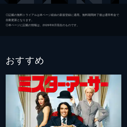
キティ
クリスティーン・バランスキー
◎記載の無料トライアルは本ページ経由の新規登録に適用。無料期間終了後は通常料金で
自動更新となります。
ジョエル・マーシュ・ガーランド
◎本ページに記載の情報は、2026年8月現在のものです。
マット・マロイ
ジェイソン・コロトゥーロス
ジェイソン・サダイキス
おすすめ
アダム・ローズ
ジオ・ペレス
ドリアン・ミシック
デヴィッド・コスタビル
ピーター・グリーン
ジェフ・ガーリン