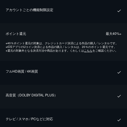
アカウントごとの機能制限設定
ポイント還元
最⼤40%
※
※
40％ポイント還元の対象は、クレジットカード決済による作品の購入 / レンタルです。
※
iOSアプリのUコイン決済による作品の購入 / レンタルは、20％のポイント還元です。
※
還元の対象外となる決済方法や商品があります。くわしくは
こちら
をご確認ください。
フルHD画質 / 4K画質
⾼⾳質（DOLBY DIGITAL PLUS）
テレビ / スマホ / PCなどに対応