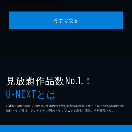
今すぐ観る
見放題作品数
！
No.1
※
とは
U-NEXT
※GEM Partners調べ/2026年7⽉ 国内の主要な定額制動画配信サービスにおける洋画/邦画/
海外ドラマ/韓流・アジアドラマ/国内ドラマ/アニメを調査。別途、有料作品あり。