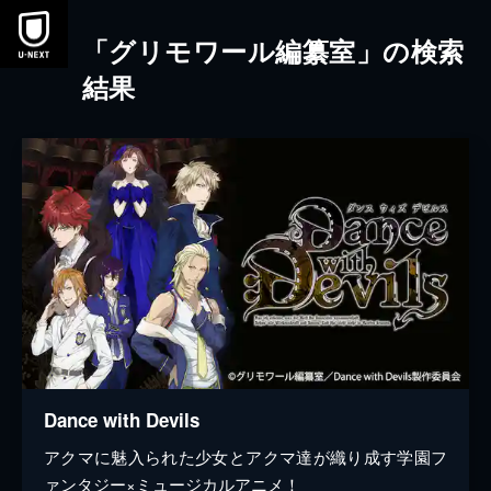
本文へスキップ
「グリモワール編纂室」の検索
結果
Dance with Devils
アクマに魅入られた少女とアクマ達が織り成す学園フ
ァンタジー×ミュージカルアニメ！