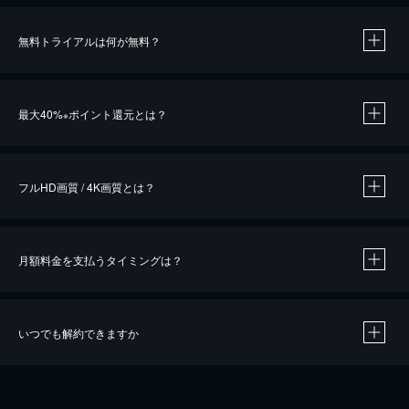
無料トライアルは何が無料？
※
最大40%
ポイント還元とは？
※
※
作品によって必要なポイントが異なります。
フルHD画質 / 4K画質とは？
月額料金を支払うタイミングは？
※
40％ポイント還元の対象は、クレジットカード決済による作品の購入 / レンタルです。
※
iOSアプリのUコイン決済による作品の購入 / レンタルは、20％のポイント還元です。
※
還元の対象外となる決済方法や商品があります。くわしくは
こちら
をご確認ください。
いつでも解約できますか