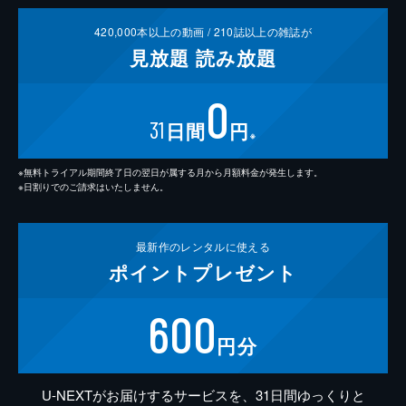
420,000
本以上の動画 /
210
誌以上の雑誌が
見放題
読み放題
0
31
日間
円
※
※無料トライアル期間終了日の翌日が属する月から月額料金が発生します。
※日割りでのご請求はいたしません。
最新作の
レンタルに使える
ポイント
プレゼント
600
円分
U-NEXTがお届けするサービスを、31日間ゆっくりと