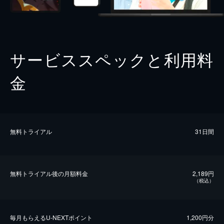
サービススペックと利用料
金
無料トライアル
31日間
無料トライアル後の⽉額料金
2,189円
（税込）
毎⽉もらえるU-NEXTポイント
1,200円分