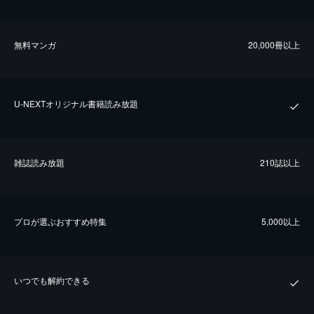
無料マンガ
20,000冊以上
U-NEXTオリジナル書籍読み放題
雑誌読み放題
210誌以上
プロが選ぶおすすめ特集
5,000以上
いつでも解約できる