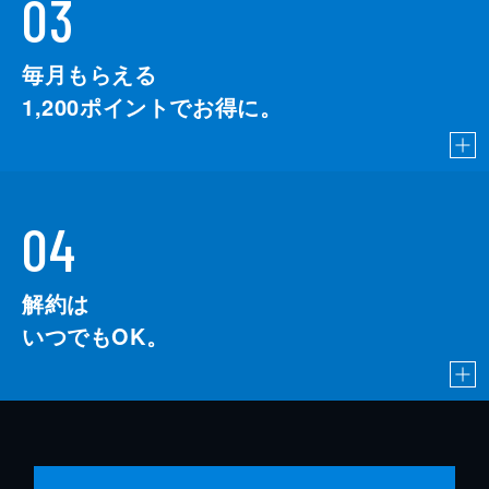
03
毎月もらえる
1,200
ポイントでお得に。
04
解約は
いつでもOK。